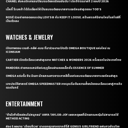
CHANEL ยังคงรักษาแชมป์แบรนด์ยอดนิยมอันดับ 1 ประจำไตรมาสที่ 2 ของปี 2026
เบ็คกี้ รีเบคก้า ได้รับเลือกให้เป็นแบรนด์แอมบาสซาเดอร์คนล่าสุดของ TOD’S
ROSÉ ร่วมถ่ายทอดแคมเปญ LEVI’S® กับ KEEP IT LOOSE. สร้างสรรค์นิยามใหม่ในสไตล์ที่
เป็นตัวเอง
WATCHES & JEWELRY
เปิดภาพของ เจมส์-กลัฟ-แบม ที่มาร่วมงานเปิดตัว OMEGA BOUTIQUE แห่งใหม่ ณ
ICONSIAM
CARTIER เปิดตัวเรือนเวลาล่าสุดจาก WATCHES & WONDERS 2026 ครั้งแรกในประเทศไทย
PANDORA ถ่ายทอดเสน่ห์แห่งฤดูร้อนผ่านคอลเล็กชั่น ESSENCE OF SUMMER
OMEGA แต่งตั้ง ชิน มินอา นักแสดงสาวชาวเกาหลีขึ้นแท่นแบรนด์แอมบาสซาเดอร์คนล่าสุด
เจาะประวัติศาสตร์ OMEGA SPEEDMASTER จากจุดเริ่มต้นความล้ำสมัยของเรือนเวลาสู่ภารกิจ
ดวงจันทร์
ENTERTAINMENT
“ถ้ามัวทำตัวแย่คงไม่สนุกแน่” ANYA TAYLOR-JOY เผยเหตุผลที่นักแสดงหญิงไม่สามารถใช้
METHOD ACTING
ส่อง 5 ผลงาน ‘เถียนซีเวย’ นางเอกสุดฮอตจากซีรี่ส์ GENIUS GIRLFRIEND แฟนสาวอัจฉริยะ