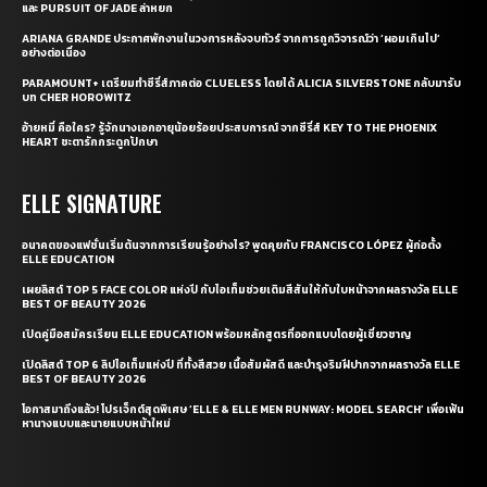
และ PURSUIT OF JADE ล่าหยก
ARIANA GRANDE ประกาศพักงานในวงการหลังจบทัวร์ จากการถูกวิจารณ์ว่า ‘ผอมเกินไป’
อย่างต่อเนื่อง
PARAMOUNT+ เตรียมทำซีรี่ส์ภาคต่อ CLUELESS โดยได้ ALICIA SILVERSTONE กลับมารับ
บท CHER HOROWITZ
อ้ายหมี่ คือใคร? รู้จักนางเอกอายุน้อยร้อยประสบการณ์ จากซีรี่ส์ KEY TO THE PHOENIX
HEART ชะตารักกระดูกปักษา
ELLE SIGNATURE
อนาคตของแฟชั่นเริ่มต้นจากการเรียนรู้อย่างไร? พูดคุยกับ FRANCISCO LÓPEZ ผู้ก่อตั้ง
ELLE EDUCATION
เผยลิสต์ TOP 5 FACE COLOR แห่งปี กับไอเท็มช่วยเติมสีสันให้กับใบหน้าจากผลรางวัล ELLE
BEST OF BEAUTY 2026
เปิดคู่มือสมัครเรียน ELLE EDUCATION พร้อมหลักสูตรที่ออกแบบโดยผู้เชี่ยวชาญ
เปิดลิสต์ TOP 6 ลิปไอเท็มแห่งปี ที่ทั้งสีสวย เนื้อสัมผัสดี และบำรุงริมฝีปากจากผลรางวัล ELLE
BEST OF BEAUTY 2026
โอกาสมาถึงแล้ว! โปรเจ็กต์สุดพิเศษ ‘ELLE & ELLE MEN RUNWAY: MODEL SEARCH’ เพื่อเฟ้น
หานางแบบและนายแบบหน้าใหม่