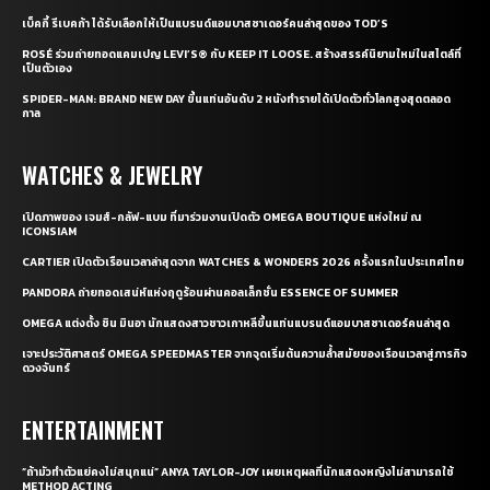
เบ็คกี้ รีเบคก้า ได้รับเลือกให้เป็นแบรนด์แอมบาสซาเดอร์คนล่าสุดของ TOD’S
ROSÉ ร่วมถ่ายทอดแคมเปญ LEVI’S® กับ KEEP IT LOOSE. สร้างสรรค์นิยามใหม่ในสไตล์ที่
เป็นตัวเอง
SPIDER-MAN: BRAND NEW DAY ขึ้นแท่นอันดับ 2 หนังทำรายได้เปิดตัวทั่วโลกสูงสุดตลอด
กาล
WATCHES & JEWELRY
เปิดภาพของ เจมส์-กลัฟ-แบม ที่มาร่วมงานเปิดตัว OMEGA BOUTIQUE แห่งใหม่ ณ
ICONSIAM
CARTIER เปิดตัวเรือนเวลาล่าสุดจาก WATCHES & WONDERS 2026 ครั้งแรกในประเทศไทย
PANDORA ถ่ายทอดเสน่ห์แห่งฤดูร้อนผ่านคอลเล็กชั่น ESSENCE OF SUMMER
OMEGA แต่งตั้ง ชิน มินอา นักแสดงสาวชาวเกาหลีขึ้นแท่นแบรนด์แอมบาสซาเดอร์คนล่าสุด
เจาะประวัติศาสตร์ OMEGA SPEEDMASTER จากจุดเริ่มต้นความล้ำสมัยของเรือนเวลาสู่ภารกิจ
ดวงจันทร์
ENTERTAINMENT
“ถ้ามัวทำตัวแย่คงไม่สนุกแน่” ANYA TAYLOR-JOY เผยเหตุผลที่นักแสดงหญิงไม่สามารถใช้
METHOD ACTING