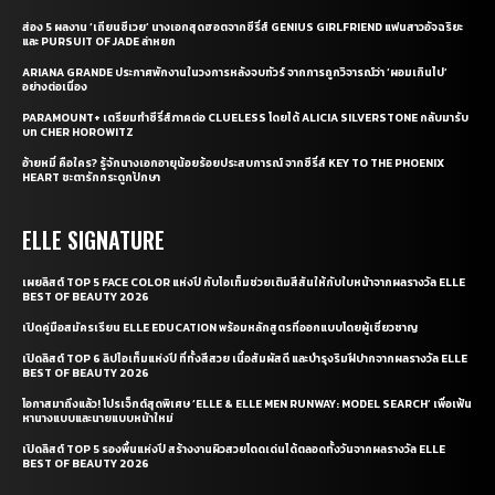
ส่อง 5 ผลงาน ‘เถียนซีเวย’ นางเอกสุดฮอตจากซีรี่ส์ GENIUS GIRLFRIEND แฟนสาวอัจฉริยะ
และ PURSUIT OF JADE ล่าหยก
ARIANA GRANDE ประกาศพักงานในวงการหลังจบทัวร์ จากการถูกวิจารณ์ว่า ‘ผอมเกินไป’
อย่างต่อเนื่อง
PARAMOUNT+ เตรียมทำซีรี่ส์ภาคต่อ CLUELESS โดยได้ ALICIA SILVERSTONE กลับมารับ
บท CHER HOROWITZ
อ้ายหมี่ คือใคร? รู้จักนางเอกอายุน้อยร้อยประสบการณ์ จากซีรี่ส์ KEY TO THE PHOENIX
HEART ชะตารักกระดูกปักษา
ELLE SIGNATURE
เผยลิสต์ TOP 5 FACE COLOR แห่งปี กับไอเท็มช่วยเติมสีสันให้กับใบหน้าจากผลรางวัล ELLE
BEST OF BEAUTY 2026
เปิดคู่มือสมัครเรียน ELLE EDUCATION พร้อมหลักสูตรที่ออกแบบโดยผู้เชี่ยวชาญ
เปิดลิสต์ TOP 6 ลิปไอเท็มแห่งปี ที่ทั้งสีสวย เนื้อสัมผัสดี และบำรุงริมฝีปากจากผลรางวัล ELLE
BEST OF BEAUTY 2026
โอกาสมาถึงแล้ว! โปรเจ็กต์สุดพิเศษ ‘ELLE & ELLE MEN RUNWAY: MODEL SEARCH’ เพื่อเฟ้น
หานางแบบและนายแบบหน้าใหม่
เปิดลิสต์ TOP 5 รองพื้นแห่งปี สร้างงานผิวสวยโดดเด่นได้ตลอดทั้งวันจากผลรางวัล ELLE
BEST OF BEAUTY 2026