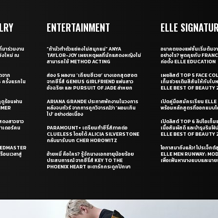
LRY
ENTERTAINMENT
ELLE SIGNATU
ี่มาร่วมงาน
“ถ้ามัวทำตัวแย่คงไม่สนุกแน่” ANYA
อนาคตของแฟชั่นเริ่มต้นจา
่งใหม่ ณ
TAYLOR-JOY เผยเหตุผลที่นักแสดงหญิงไม่
อย่างไร? พูดคุยกับ FRAN
สามารถใช้ METHOD ACTING
ก่อตั้ง ELLE EDUCATION
ุดจาก
ส่อง 5 ผลงาน ‘เถียนซีเวย’ นางเอกสุดฮอต
เผยลิสต์ TOP 5 FACE COL
ครั้งแรกใน
จากซีรี่ส์ GENIUS GIRLFRIEND แฟนสาว
เท็มช่วยเติมสีสันให้กับใบ
อัจฉริยะ และ PURSUIT OF JADE ล่าหยก
ELLE BEST OF BEAUTY 
ดูร้อนผ่าน
ARIANA GRANDE ประกาศพักงานในวงการ
เปิดคู่มือสมัครเรียน EL
UMMER
หลังจบทัวร์ จากการถูกวิจารณ์ว่า ‘ผอมเกิน
พร้อมหลักสูตรที่ออกแบบโด
ไป’ อย่างต่อเนื่อง
แสดงสาวชาว
เปิดลิสต์ TOP 6 ลิปไอเท็มแห
ซาเดอร์คน
PARAMOUNT+ เตรียมทำซีรี่ส์ภาคต่อ
เนื้อสัมผัสดี และบำรุงริม
CLUELESS โดยได้ ALICIA SILVERSTONE
ELLE BEST OF BEAUTY 
กลับมารับบท CHER HOROWITZ
PEEDMASTER
โอกาสมาถึงแล้ว! โปรเจ็กต์
ือนเวลาสู่
อ้ายหมี่ คือใคร? รู้จักนางเอกอายุน้อยร้อย
ELLE MEN RUNWAY: MO
ประสบการณ์ จากซีรี่ส์ KEY TO THE
เพื่อเฟ้นหานางแบบและนาย
PHOENIX HEART ชะตารักกระดูกปักษา