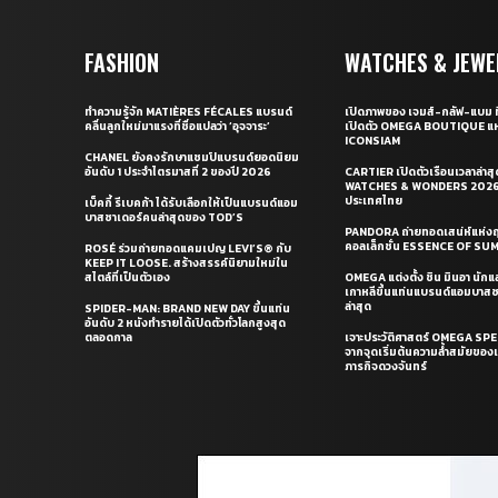
FASHION
WATCHES & JEWE
ทำความรู้จัก MATIÈRES FÉCALES แบรนด์
เปิดภาพของ เจมส์-กลัฟ-แบม ท
คลื่นลูกใหม่มาแรงที่ชื่อแปลว่า ‘อุจจาระ’
เปิดตัว OMEGA BOUTIQUE แห
ICONSIAM
CHANEL ยังคงรักษาแชมป์แบรนด์ยอดนิยม
อันดับ 1 ประจำไตรมาสที่ 2 ของปี 2026
CARTIER เปิดตัวเรือนเวลาล่าส
WATCHES & WONDERS 2026 
ประเทศไทย
เบ็คกี้ รีเบคก้า ได้รับเลือกให้เป็นแบรนด์แอม
บาสซาเดอร์คนล่าสุดของ TOD’S
PANDORA ถ่ายทอดเสน่ห์แห่งฤ
คอลเล็กชั่น ESSENCE OF S
ROSÉ ร่วมถ่ายทอดแคมเปญ LEVI’S® กับ
KEEP IT LOOSE. สร้างสรรค์นิยามใหม่ใน
สไตล์ที่เป็นตัวเอง
OMEGA แต่งตั้ง ชิน มินอา นัก
เกาหลีขึ้นแท่นแบรนด์แอมบาส
ล่าสุด
SPIDER-MAN: BRAND NEW DAY ขึ้นแท่น
อันดับ 2 หนังทำรายได้เปิดตัวทั่วโลกสูงสุด
ตลอดกาล
เจาะประวัติศาสตร์ OMEGA S
จากจุดเริ่มต้นความล้ำสมัยของเร
ภารกิจดวงจันทร์