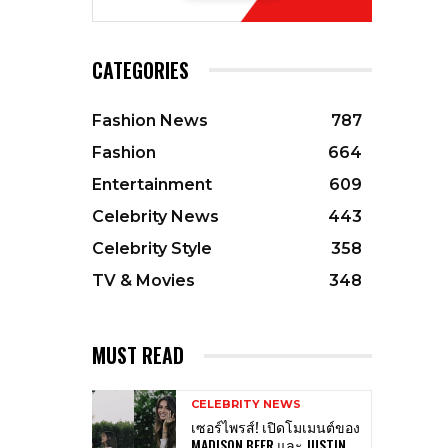
CATEGORIES
Fashion News
787
Fashion
664
Entertainment
609
Celebrity News
443
Celebrity Style
358
TV & Movies
348
MUST READ
CELEBRITY NEWS
เซอร์ไพรส์! เปิดโมเมนต์ของ
MADISON BEER และ JUSTIN