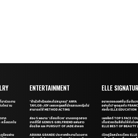
LRY
ENTERTAINMENT
ELLE SIGNATU
ี่มาร่วมงาน
“ถ้ามัวทำตัวแย่คงไม่สนุกแน่” ANYA
อนาคตของแฟชั่นเริ่มต้นจา
่งใหม่ ณ
TAYLOR-JOY เผยเหตุผลที่นักแสดงหญิงไม่
อย่างไร? พูดคุยกับ FRAN
สามารถใช้ METHOD ACTING
ก่อตั้ง ELLE EDUCATION
ุดจาก
ส่อง 5 ผลงาน ‘เถียนซีเวย’ นางเอกสุดฮอต
เผยลิสต์ TOP 5 FACE COL
ครั้งแรกใน
จากซีรี่ส์ GENIUS GIRLFRIEND แฟนสาว
เท็มช่วยเติมสีสันให้กับใบ
อัจฉริยะ และ PURSUIT OF JADE ล่าหยก
ELLE BEST OF BEAUTY 
ดูร้อนผ่าน
ARIANA GRANDE ประกาศพักงานในวงการ
เปิดคู่มือสมัครเรียน EL