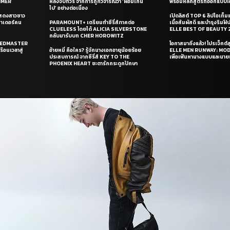
UMMER
หลังจบทัวร์ จากการถูกวิจารณ์ว่า ‘ผอมเกิน
พร้อมหลักสูตรที่ออกแบบโด
ไป’ อย่างต่อเนื่อง
แสดงสาวชาว
เปิดลิสต์ TOP 6 ลิปไอเท็มแห
ซาเดอร์คน
PARAMOUNT+ เตรียมทำซีรี่ส์ภาคต่อ
เนื้อสัมผัสดี และบำรุงริม
CLUELESS โดยได้ ALICIA SILVERSTONE
ELLE BEST OF BEAUTY 
กลับมารับบท CHER HOROWITZ
PEEDMASTER
โอกาสมาถึงแล้ว! โปรเจ็กต์
ือนเวลาสู่
อ้ายหมี่ คือใคร? รู้จักนางเอกอายุน้อยร้อย
ELLE MEN RUNWAY: MO
ประสบการณ์ จากซีรี่ส์ KEY TO THE
เพื่อเฟ้นหานางแบบและนาย
PHOENIX HEART ชะตารักกระดูกปักษา