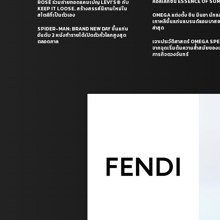
คอลเล็กชั่น ESSENCE OF S
ROSÉ ร่วมถ่ายทอดแคมเปญ LEVI’S® กับ
KEEP IT LOOSE. สร้างสรรค์นิยามใหม่ใน
สไตล์ที่เป็นตัวเอง
OMEGA แต่งตั้ง ชิน มินอา นัก
เกาหลีขึ้นแท่นแบรนด์แอมบาส
ล่าสุด
SPIDER-MAN: BRAND NEW DAY ขึ้นแท่น
อันดับ 2 หนังทำรายได้เปิดตัวทั่วโลกสูงสุด
ตลอดกาล
เจาะประวัติศาสตร์ OMEGA S
จากจุดเริ่มต้นความล้ำสมัยของเร
ภารกิจดวงจันทร์