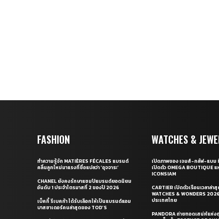
FASHION
WATCHES & JEWE
ทำความรู้จัก MATIÈRES FÉCALES แบรนด์
เปิดภาพของ เจมส์-กลัฟ-แบม ท
คลื่นลูกใหม่มาแรงที่ชื่อแปลว่า ‘อุจจาระ’
เปิดตัว OMEGA BOUTIQUE แห
ICONSIAM
CHANEL ยังคงรักษาแชมป์แบรนด์ยอดนิยม
อันดับ 1 ประจำไตรมาสที่ 2 ของปี 2026
CARTIER เปิดตัวเรือนเวลาล่าส
WATCHES & WONDERS 2026 
ประเทศไทย
เบ็คกี้ รีเบคก้า ได้รับเลือกให้เป็นแบรนด์แอม
บาสซาเดอร์คนล่าสุดของ TOD’S
PANDORA ถ่ายทอดเสน่ห์แห่งฤ