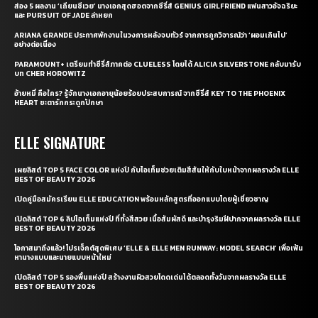
ส่อง 5 ผลงาน ‘เถียนซีเวย’ นางเอกสุดฮอตจากซีรี่ส์ GENIUS GIRLFRIEND แฟนสาวอัจฉริยะ
และ PURSUIT OF JADE ล่าหยก
ARIANA GRANDE ประกาศพักงานในวงการหลังจบทัวร์ จากการถูกวิจารณ์ว่า ‘ผอมเกินไป’
อย่างต่อเนื่อง
PARAMOUNT+ เตรียมทำซีรี่ส์ภาคต่อ CLUELESS โดยได้ ALICIA SILVERSTONE กลับมารับ
บท CHER HOROWITZ
อ้ายหมี่ คือใคร? รู้จักนางเอกอายุน้อยร้อยประสบการณ์ จากซีรี่ส์ KEY TO THE PHOENIX
HEART ชะตารักกระดูกปักษา
ELLE SIGNATURE
เผยลิสต์ TOP 5 FACE COLOR แห่งปี กับไอเท็มช่วยเติมสีสันให้กับใบหน้าจากผลรางวัล ELLE
BEST OF BEAUTY 2026
เปิดคู่มือสมัครเรียน ELLE EDUCATION พร้อมหลักสูตรที่ออกแบบโดยผู้เชี่ยวชาญ
เปิดลิสต์ TOP 6 ลิปไอเท็มแห่งปี ที่ทั้งสีสวย เนื้อสัมผัสดี และบำรุงริมฝีปากจากผลรางวัล ELLE
BEST OF BEAUTY 2026
โอกาสมาถึงแล้ว! โปรเจ็กต์สุดพิเศษ ‘ELLE & ELLE MEN RUNWAY: MODEL SEARCH’ เพื่อเฟ้น
หานางแบบและนายแบบหน้าใหม่
เปิดลิสต์ TOP 5 รองพื้นแห่งปี สร้างงานผิวสวยโดดเด่นได้ตลอดทั้งวันจากผลรางวัล ELLE
BEST OF BEAUTY 2026