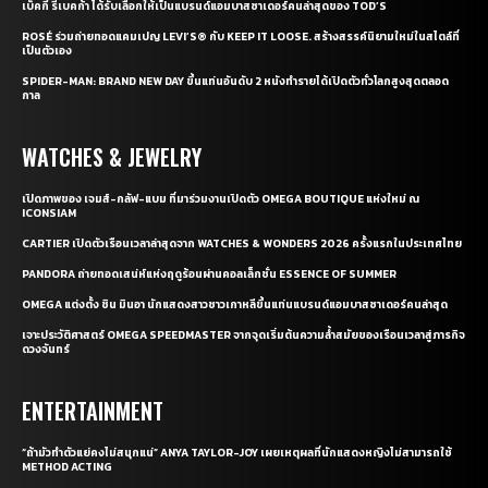
เบ็คกี้ รีเบคก้า ได้รับเลือกให้เป็นแบรนด์แอมบาสซาเดอร์คนล่าสุดของ TOD’S
ROSÉ ร่วมถ่ายทอดแคมเปญ LEVI’S® กับ KEEP IT LOOSE. สร้างสรรค์นิยามใหม่ในสไตล์ที่
เป็นตัวเอง
SPIDER-MAN: BRAND NEW DAY ขึ้นแท่นอันดับ 2 หนังทำรายได้เปิดตัวทั่วโลกสูงสุดตลอด
กาล
WATCHES & JEWELRY
เปิดภาพของ เจมส์-กลัฟ-แบม ที่มาร่วมงานเปิดตัว OMEGA BOUTIQUE แห่งใหม่ ณ
ICONSIAM
CARTIER เปิดตัวเรือนเวลาล่าสุดจาก WATCHES & WONDERS 2026 ครั้งแรกในประเทศไทย
PANDORA ถ่ายทอดเสน่ห์แห่งฤดูร้อนผ่านคอลเล็กชั่น ESSENCE OF SUMMER
OMEGA แต่งตั้ง ชิน มินอา นักแสดงสาวชาวเกาหลีขึ้นแท่นแบรนด์แอมบาสซาเดอร์คนล่าสุด
เจาะประวัติศาสตร์ OMEGA SPEEDMASTER จากจุดเริ่มต้นความล้ำสมัยของเรือนเวลาสู่ภารกิจ
ดวงจันทร์
ENTERTAINMENT
“ถ้ามัวทำตัวแย่คงไม่สนุกแน่” ANYA TAYLOR-JOY เผยเหตุผลที่นักแสดงหญิงไม่สามารถใช้
METHOD ACTING