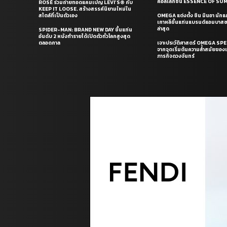
คอลเล็กชั่น ESSENCE OF S
ROSÉ ร่วมถ่ายทอดแคมเปญ LEVI’S® กับ
KEEP IT LOOSE. สร้างสรรค์นิยามใหม่ใน
สไตล์ที่เป็นตัวเอง
OMEGA แต่งตั้ง ชิน มินอา นัก
เกาหลีขึ้นแท่นแบรนด์แอมบาส
ล่าสุด
SPIDER-MAN: BRAND NEW DAY ขึ้นแท่น
อันดับ 2 หนังทำรายได้เปิดตัวทั่วโลกสูงสุด
ตลอดกาล
เจาะประวัติศาสตร์ OMEGA S
จากจุดเริ่มต้นความล้ำสมัยของเร
ภารกิจดวงจันทร์