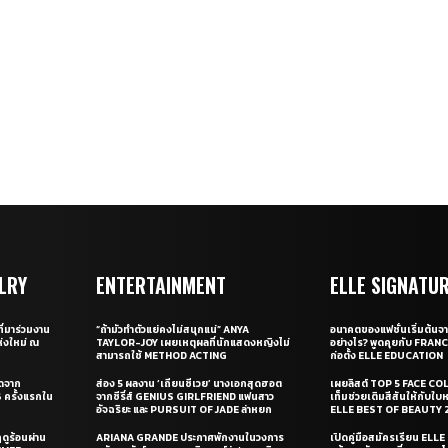
LRY
ENTERTAINMENT
ELLE SIGNATU
ี่มาร่วมงาน
“ถ้ามัวทำตัวแย่คงไม่สนุกแน่” ANYA
อนาคตของแฟชั่นเริ่มต้นจา
่งใหม่ ณ
TAYLOR-JOY เผยเหตุผลที่นักแสดงหญิงไม่
อย่างไร? พูดคุยกับ FRAN
สามารถใช้ METHOD ACTING
ก่อตั้ง ELLE EDUCATION
ุดจาก
ส่อง 5 ผลงาน ‘เถียนซีเวย’ นางเอกสุดฮอต
เผยลิสต์ TOP 5 FACE COL
ครั้งแรกใน
จากซีรี่ส์ GENIUS GIRLFRIEND แฟนสาว
เท็มช่วยเติมสีสันให้กับใบ
อัจฉริยะ และ PURSUIT OF JADE ล่าหยก
ELLE BEST OF BEAUTY 
ดูร้อนผ่าน
ARIANA GRANDE ประกาศพักงานในวงการ
เปิดคู่มือสมัครเรียน EL