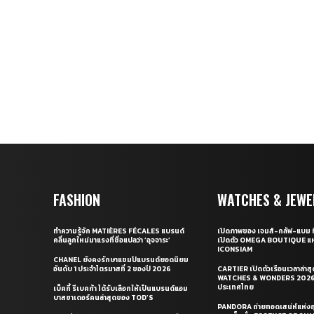
FASHION
WATCHES & JEWE
ทำความรู้จัก MATIÈRES FÉCALES แบรนด์
เปิดภาพของ เจมส์-กลัฟ-แบม ท
คลื่นลูกใหม่มาแรงที่ชื่อแปลว่า ‘อุจจาระ’
เปิดตัว OMEGA BOUTIQUE แห
ICONSIAM
CHANEL ยังคงรักษาแชมป์แบรนด์ยอดนิยม
อันดับ 1 ประจำไตรมาสที่ 2 ของปี 2026
CARTIER เปิดตัวเรือนเวลาล่าส
WATCHES & WONDERS 2026 
ประเทศไทย
เบ็คกี้ รีเบคก้า ได้รับเลือกให้เป็นแบรนด์แอม
บาสซาเดอร์คนล่าสุดของ TOD’S
PANDORA ถ่ายทอดเสน่ห์แห่งฤ