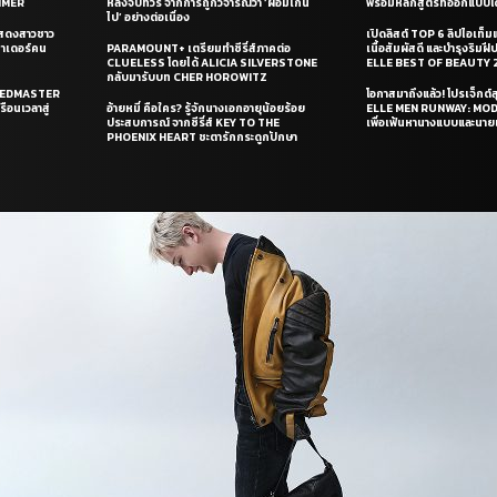
UMMER
หลังจบทัวร์ จากการถูกวิจารณ์ว่า ‘ผอมเกิน
พร้อมหลักสูตรที่ออกแบบโด
ไป’ อย่างต่อเนื่อง
แสดงสาวชาว
เปิดลิสต์ TOP 6 ลิปไอเท็มแห
ซาเดอร์คน
PARAMOUNT+ เตรียมทำซีรี่ส์ภาคต่อ
เนื้อสัมผัสดี และบำรุงริม
CLUELESS โดยได้ ALICIA SILVERSTONE
ELLE BEST OF BEAUTY 
กลับมารับบท CHER HOROWITZ
PEEDMASTER
โอกาสมาถึงแล้ว! โปรเจ็กต์
ือนเวลาสู่
อ้ายหมี่ คือใคร? รู้จักนางเอกอายุน้อยร้อย
ELLE MEN RUNWAY: MO
ประสบการณ์ จากซีรี่ส์ KEY TO THE
เพื่อเฟ้นหานางแบบและนาย
PHOENIX HEART ชะตารักกระดูกปักษา