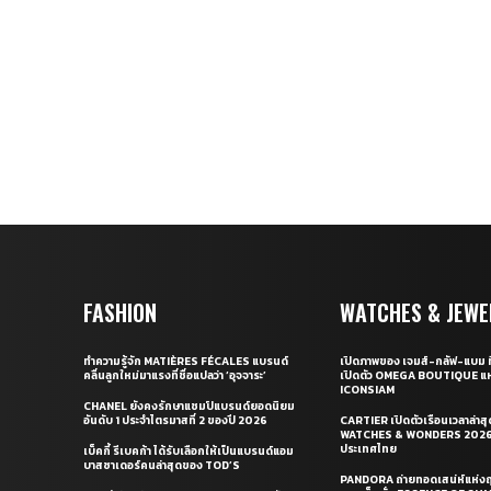
FASHION
WATCHES & JEWE
ทำความรู้จัก MATIÈRES FÉCALES แบรนด์
เปิดภาพของ เจมส์-กลัฟ-แบม ท
คลื่นลูกใหม่มาแรงที่ชื่อแปลว่า ‘อุจจาระ’
เปิดตัว OMEGA BOUTIQUE แห
ICONSIAM
CHANEL ยังคงรักษาแชมป์แบรนด์ยอดนิยม
อันดับ 1 ประจำไตรมาสที่ 2 ของปี 2026
CARTIER เปิดตัวเรือนเวลาล่าส
WATCHES & WONDERS 2026 
ประเทศไทย
เบ็คกี้ รีเบคก้า ได้รับเลือกให้เป็นแบรนด์แอม
บาสซาเดอร์คนล่าสุดของ TOD’S
PANDORA ถ่ายทอดเสน่ห์แห่งฤ