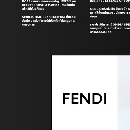
คอลเล็กชั่น ESSENCE OF S
ROSÉ ร่วมถ่ายทอดแคมเปญ LEVI’S® กับ
KEEP IT LOOSE. สร้างสรรค์นิยามใหม่ใน
สไตล์ที่เป็นตัวเอง
OMEGA แต่งตั้ง ชิน มินอา นัก
เกาหลีขึ้นแท่นแบรนด์แอมบาส
ล่าสุด
SPIDER-MAN: BRAND NEW DAY ขึ้นแท่น
อันดับ 2 หนังทำรายได้เปิดตัวทั่วโลกสูงสุด
ตลอดกาล
เจาะประวัติศาสตร์ OMEGA S
จากจุดเริ่มต้นความล้ำสมัยของเร
ภารกิจดวงจันทร์