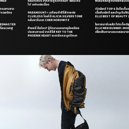
UMMER
หลังจบทัวร์ จากการถูกวิจารณ์ว่า ‘ผอมเกิน
พร้อมหลักสูตรที่ออกแบบโด
ไป’ อย่างต่อเนื่อง
แสดงสาวชาว
เปิดลิสต์ TOP 6 ลิปไอเท็มแห
ซาเดอร์คน
PARAMOUNT+ เตรียมทำซีรี่ส์ภาคต่อ
เนื้อสัมผัสดี และบำรุงริม
CLUELESS โดยได้ ALICIA SILVERSTONE
ELLE BEST OF BEAUTY 
กลับมารับบท CHER HOROWITZ
PEEDMASTER
โอกาสมาถึงแล้ว! โปรเจ็กต์
ือนเวลาสู่
อ้ายหมี่ คือใคร? รู้จักนางเอกอายุน้อยร้อย
ELLE MEN RUNWAY: MO
ประสบการณ์ จากซีรี่ส์ KEY TO THE
เพื่อเฟ้นหานางแบบและนาย
PHOENIX HEART ชะตารักกระดูกปักษา