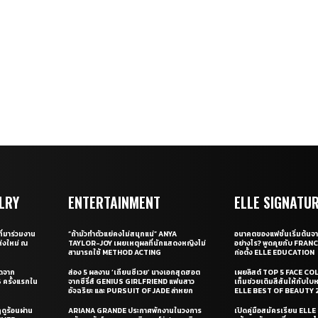
LRY
ENTERTAINMENT
ELLE SIGNATU
ี่มาร่วมงาน
“ถ้ามัวทำตัวแย่คงไม่สนุกแน่” ANYA
อนาคตของแฟชั่นเริ่มต้นจา
่งใหม่ ณ
TAYLOR-JOY เผยเหตุผลที่นักแสดงหญิงไม่
อย่างไร? พูดคุยกับ FRAN
สามารถใช้ METHOD ACTING
ก่อตั้ง ELLE EDUCATION
ุดจาก
ส่อง 5 ผลงาน ‘เถียนซีเวย’ นางเอกสุดฮอต
เผยลิสต์ TOP 5 FACE COL
ครั้งแรกใน
จากซีรี่ส์ GENIUS GIRLFRIEND แฟนสาว
เท็มช่วยเติมสีสันให้กับใบ
อัจฉริยะ และ PURSUIT OF JADE ล่าหยก
ELLE BEST OF BEAUTY 
ดูร้อนผ่าน
ARIANA GRANDE ประกาศพักงานในวงการ
เปิดคู่มือสมัครเรียน EL