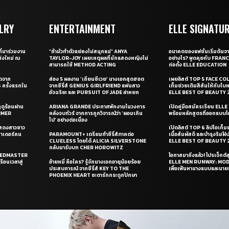
LRY
ENTERTAINMENT
ELLE SIGNATU
ี่มาร่วมงาน
“ถ้ามัวทำตัวแย่คงไม่สนุกแน่” ANYA
อนาคตของแฟชั่นเริ่มต้นจา
่งใหม่ ณ
TAYLOR-JOY เผยเหตุผลที่นักแสดงหญิงไม่
อย่างไร? พูดคุยกับ FRAN
สามารถใช้ METHOD ACTING
ก่อตั้ง ELLE EDUCATION
ุดจาก
ส่อง 5 ผลงาน ‘เถียนซีเวย’ นางเอกสุดฮอต
เผยลิสต์ TOP 5 FACE COL
ครั้งแรกใน
จากซีรี่ส์ GENIUS GIRLFRIEND แฟนสาว
เท็มช่วยเติมสีสันให้กับใบ
อัจฉริยะ และ PURSUIT OF JADE ล่าหยก
ELLE BEST OF BEAUTY 
ดูร้อนผ่าน
ARIANA GRANDE ประกาศพักงานในวงการ
เปิดคู่มือสมัครเรียน EL
UMMER
หลังจบทัวร์ จากการถูกวิจารณ์ว่า ‘ผอมเกิน
พร้อมหลักสูตรที่ออกแบบโด
ไป’ อย่างต่อเนื่อง
แสดงสาวชาว
เปิดลิสต์ TOP 6 ลิปไอเท็มแห
ซาเดอร์คน
PARAMOUNT+ เตรียมทำซีรี่ส์ภาคต่อ
เนื้อสัมผัสดี และบำรุงริม
CLUELESS โดยได้ ALICIA SILVERSTONE
ELLE BEST OF BEAUTY 
กลับมารับบท CHER HOROWITZ
PEEDMASTER
โอกาสมาถึงแล้ว! โปรเจ็กต์
ือนเวลาสู่
อ้ายหมี่ คือใคร? รู้จักนางเอกอายุน้อยร้อย
ELLE MEN RUNWAY: MO
ประสบการณ์ จากซีรี่ส์ KEY TO THE
เพื่อเฟ้นหานางแบบและนาย
PHOENIX HEART ชะตารักกระดูกปักษา