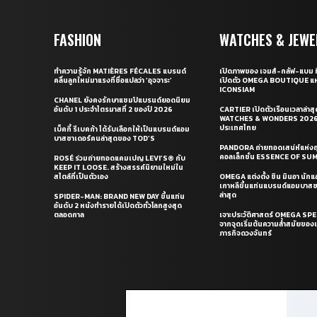
FASHION
WATCHES & JEWE
ทำความรู้จัก MATIÈRES FÉCALES แบรนด์
เปิดภาพของ เจมส์-กลัฟ-แบม ท
คลื่นลูกใหม่มาแรงที่ชื่อแปลว่า ‘อุจจาระ’
เปิดตัว OMEGA BOUTIQUE แห
ICONSIAM
CHANEL ยังคงรักษาแชมป์แบรนด์ยอดนิยม
อันดับ 1 ประจำไตรมาสที่ 2 ของปี 2026
CARTIER เปิดตัวเรือนเวลาล่าส
WATCHES & WONDERS 2026 
ประเทศไทย
เบ็คกี้ รีเบคก้า ได้รับเลือกให้เป็นแบรนด์แอม
บาสซาเดอร์คนล่าสุดของ TOD’S
PANDORA ถ่ายทอดเสน่ห์แห่งฤ
คอลเล็กชั่น ESSENCE OF S
ROSÉ ร่วมถ่ายทอดแคมเปญ LEVI’S® กับ
KEEP IT LOOSE. สร้างสรรค์นิยามใหม่ใน
สไตล์ที่เป็นตัวเอง
OMEGA แต่งตั้ง ชิน มินอา นัก
เกาหลีขึ้นแท่นแบรนด์แอมบาส
ล่าสุด
SPIDER-MAN: BRAND NEW DAY ขึ้นแท่น
อันดับ 2 หนังทำรายได้เปิดตัวทั่วโลกสูงสุด
ตลอดกาล
เจาะประวัติศาสตร์ OMEGA S
จากจุดเริ่มต้นความล้ำสมัยของเร
ภารกิจดวงจันทร์