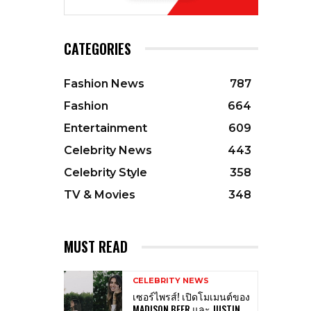
CATEGORIES
Fashion News
787
Fashion
664
Entertainment
609
Celebrity News
443
Celebrity Style
358
TV & Movies
348
MUST READ
CELEBRITY NEWS
เซอร์ไพรส์! เปิดโมเมนต์ของ
MADISON BEER และ JUSTIN