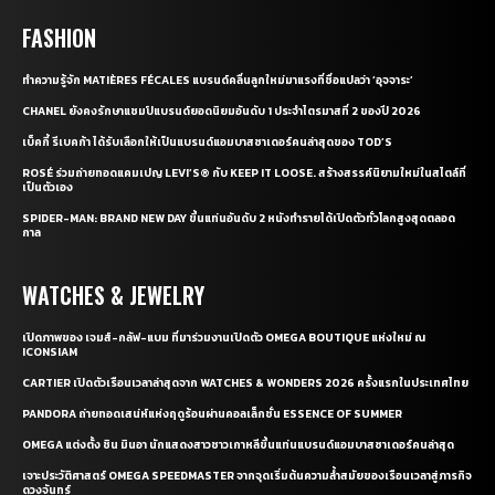
FASHION
ทำความรู้จัก MATIÈRES FÉCALES แบรนด์คลื่นลูกใหม่มาแรงที่ชื่อแปลว่า ‘อุจจาระ’
CHANEL ยังคงรักษาแชมป์แบรนด์ยอดนิยมอันดับ 1 ประจำไตรมาสที่ 2 ของปี 2026
เบ็คกี้ รีเบคก้า ได้รับเลือกให้เป็นแบรนด์แอมบาสซาเดอร์คนล่าสุดของ TOD’S
ROSÉ ร่วมถ่ายทอดแคมเปญ LEVI’S® กับ KEEP IT LOOSE. สร้างสรรค์นิยามใหม่ในสไตล์ที่
เป็นตัวเอง
SPIDER-MAN: BRAND NEW DAY ขึ้นแท่นอันดับ 2 หนังทำรายได้เปิดตัวทั่วโลกสูงสุดตลอด
กาล
WATCHES & JEWELRY
เปิดภาพของ เจมส์-กลัฟ-แบม ที่มาร่วมงานเปิดตัว OMEGA BOUTIQUE แห่งใหม่ ณ
ICONSIAM
CARTIER เปิดตัวเรือนเวลาล่าสุดจาก WATCHES & WONDERS 2026 ครั้งแรกในประเทศไทย
PANDORA ถ่ายทอดเสน่ห์แห่งฤดูร้อนผ่านคอลเล็กชั่น ESSENCE OF SUMMER
OMEGA แต่งตั้ง ชิน มินอา นักแสดงสาวชาวเกาหลีขึ้นแท่นแบรนด์แอมบาสซาเดอร์คนล่าสุด
เจาะประวัติศาสตร์ OMEGA SPEEDMASTER จากจุดเริ่มต้นความล้ำสมัยของเรือนเวลาสู่ภารกิจ
ดวงจันทร์