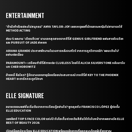
ENTERTAINMENT
“ถ้ามัวทำตัวแย่คงไม่สนุกแน่” ANYA TAYLOR-JOY เผยเหตุผลที่นักแสดงหญิงไม่สามารถใช้
METHOD ACTING
ส่อง 5 ผลงาน ‘เถียนซีเวย’ นางเอกสุดฮอตจากซีรี่ส์ GENIUS GIRLFRIEND แฟนสาวอัจฉริยะ
และ PURSUIT OF JADE ล่าหยก
ARIANA GRANDE ประกาศพักงานในวงการหลังจบทัวร์ จากการถูกวิจารณ์ว่า ‘ผอมเกินไป’
อย่างต่อเนื่อง
PARAMOUNT+ เตรียมทำซีรี่ส์ภาคต่อ CLUELESS โดยได้ ALICIA SILVERSTONE กลับมารับ
บท CHER HOROWITZ
อ้ายหมี่ คือใคร? รู้จักนางเอกอายุน้อยร้อยประสบการณ์ จากซีรี่ส์ KEY TO THE PHOENIX
HEART ชะตารักกระดูกปักษา
ELLE SIGNATURE
อนาคตของแฟชั่นเริ่มต้นจากการเรียนรู้อย่างไร? พูดคุยกับ FRANCISCO LÓPEZ ผู้ก่อตั้ง
ELLE EDUCATION
เผยลิสต์ TOP 5 FACE COLOR แห่งปี กับไอเท็มช่วยเติมสีสันให้กับใบหน้าจากผลรางวัล ELLE
BEST OF BEAUTY 2026
เปิดคู่มือสมัครเรียน ELLE EDUCATION พร้อมหลักสูตรที่ออกแบบโดยผู้เชี่ยวชาญ