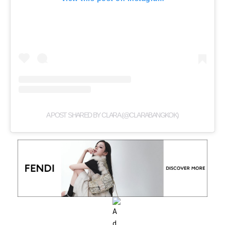
A POST SHARED BY CLARA (@CLARABANGKOK)