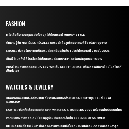
FASHION
11 ไอเท็มที่จะชวนคุณแต่งตัวสนุกไปกับเทรนด์ WHIMSY STYLE
ทำความรู้จัก MATIÈRES FÉCALES แบรนด์คลื่นลูกใหม่มาแรงที่ชื่อแปลว่า ‘อุจจาระ’
CHANEL ยังคงรักษาแชมป์แบรนด์ยอดนิยมอันดับ 1 ประจำไตรมาสที่ 2 ของปี 2026
เบ็คกี้ รีเบคก้า ได้รับเลือกให้เป็นแบรนด์แอมบาสซาเดอร์คนล่าสุดของ TOD’S
ROSÉ ร่วมถ่ายทอดแคมเปญ LEVI’S® กับ KEEP IT LOOSE. สร้างสรรค์นิยามใหม่ในสไตล์ที่
เป็นตัวเอง
WATCHES & JEWELRY
เปิดภาพของ เจมส์-กลัฟ-แบม ที่มาร่วมงานเปิดตัว OMEGA BOUTIQUE แห่งใหม่ ณ
ICONSIAM
CARTIER เปิดตัวเรือนเวลาล่าสุดจาก WATCHES & WONDERS 2026 ครั้งแรกในประเทศไทย
PANDORA ถ่ายทอดเสน่ห์แห่งฤดูร้อนผ่านคอลเล็กชั่น ESSENCE OF SUMMER
OMEGA แต่งตั้ง ชิน มินอา นักแสดงสาวชาวเกาหลีขึ้นแท่นแบรนด์แอมบาสซาเดอร์คนล่าสุด