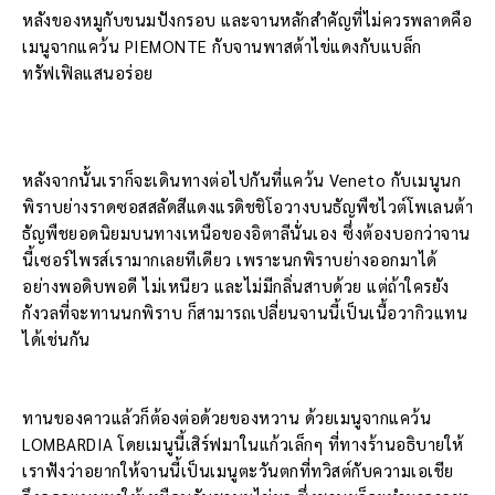
หลังของหมูกับขนมปังกรอบ และจานหลักสำคัญที่ไม่ควรพลาดคือ
เมนูจากแคว้น PIEMONTE กับจานพาสต้าไข่แดงกับแบล็ก
ทรัฟเฟิลแสนอร่อย
หลังจากนั้นเราก็จะเดินทางต่อไปกันที่แคว้น Veneto กับเมนูนก
พิราบย่างราดซอสสลัดสีแดงแรดิชชิโอวางบนธัญพืชไวต์โพเลนต้า
ธัญพืชยอดนิยมบนทางเหนือของอิตาลีนั่นเอง ซึ่งต้องบอกว่าจาน
นี้เซอร์ไพรส์เรามากเลยทีเดียว เพราะนกพิราบย่างออกมาได้
อย่างพอดิบพอดี ไม่เหนียว และไม่มีกลิ่นสาบด้วย แต่ถ้าใครยัง
กังวลที่จะทานนกพิราบ ก็สามารถเปลี่ยนจานนี้เป็นเนื้อวากิวแทน
ได้เช่นกัน
ทานของคาวแล้วก็ต้องต่อด้วยของหวาน ด้วยเมนูจากแคว้น
LOMBARDIA โดยเมนูนี้เสิร์ฟมาในแก้วเล็กๆ ที่ทางร้านอธิบายให้
เราฟังว่าอยากให้จานนี้เป็นเมนูตะวันตกที่ทวิสต์กับความเอเชีย