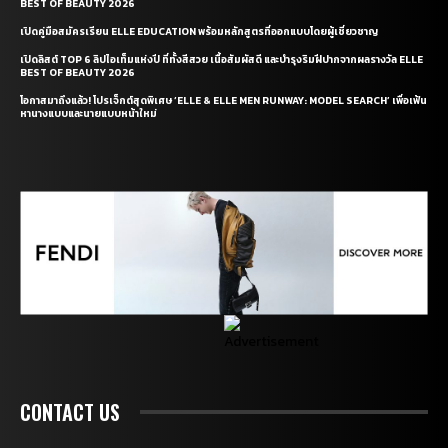
BEST OF BEAUTY 2026
เปิดคู่มือสมัครเรียน ELLE EDUCATION พร้อมหลักสูตรที่ออกแบบโดยผู้เชี่ยวชาญ
เปิดลิสต์ TOP 6 ลิปไอเท็มแห่งปี ที่ทั้งสีสวย เนื้อสัมผัสดี และบำรุงริมฝีปากจากผลรางวัล ELLE
BEST OF BEAUTY 2026
โอกาสมาถึงแล้ว! โปรเจ็กต์สุดพิเศษ ‘ELLE & ELLE MEN RUNWAY: MODEL SEARCH’ เพื่อเฟ้น
หานางแบบและนายแบบหน้าใหม่
CONTACT US