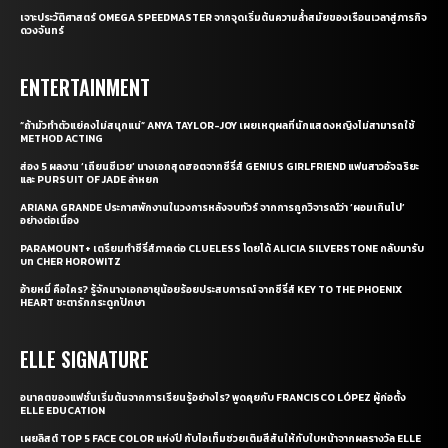
เจาะประวัติศาสตร์ OMEGA SPEEDMASTER จากจุดเริ่มต้นความล้ำสมัยของเรือนเวลาสู่ภารกิจ
ดวงจันทร์
ENTERTAINMENT
“ถ้ามัวทำตัวแย่คงไม่สนุกแน่” ANYA TAYLOR-JOY เผยเหตุผลที่นักแสดงหญิงไม่สามารถใช้
METHOD ACTING
ส่อง 5 ผลงาน ‘เถียนซีเวย’ นางเอกสุดฮอตจากซีรี่ส์ GENIUS GIRLFRIEND แฟนสาวอัจฉริยะ
และ PURSUIT OF JADE ล่าหยก
ARIANA GRANDE ประกาศพักงานในวงการหลังจบทัวร์ จากการถูกวิจารณ์ว่า ‘ผอมเกินไป’
อย่างต่อเนื่อง
PARAMOUNT+ เตรียมทำซีรี่ส์ภาคต่อ CLUELESS โดยได้ ALICIA SILVERSTONE กลับมารับ
บท CHER HOROWITZ
อ้ายหมี่ คือใคร? รู้จักนางเอกอายุน้อยร้อยประสบการณ์ จากซีรี่ส์ KEY TO THE PHOENIX
HEART ชะตารักกระดูกปักษา
ELLE SIGNATURE
อนาคตของแฟชั่นเริ่มต้นจากการเรียนรู้อย่างไร? พูดคุยกับ FRANCISCO LÓPEZ ผู้ก่อตั้ง
ELLE EDUCATION
เผยลิสต์ TOP 5 FACE COLOR แห่งปี กับไอเท็มช่วยเติมสีสันให้กับใบหน้าจากผลรางวัล ELLE