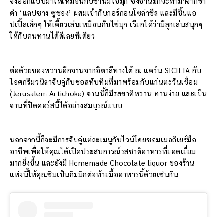
จึงออกแบบมาให้เหมือนกับชานมไข่มุก ซึ่งชานมก็จะทำมาจากชา
ดำ ‘แลปซาง ซูชอง’ ผสมเข้ากับกอร์กอนโซล่าชีส และมีชิ้นแอ
ปเปิ้ลเล็กๆ ให้เคี้ยวเล่นเหมือนกับไข่มุก เรียกได้ว่ามีลูกเล่นสนุกๆ
ให้กับคนทานได้ดีเลยทีเดียว
ต่อด้วยของหวานอีกจานจากอิตาลีทางใต้ ณ แคว้น SICILIA กับ
ไอศกรีมวนิลาจับคู่กับซอสทับทิมที่มาพร้อมกับแก่นตะวันเชื่อม
(๋Jerusalem Artichoke) จานนี้ก็มีรสชาติหวาน ทานง่าย และเป็น
จานที่ปิดคอร์สนี้ได้อย่างสมบูรณ์แบบ
นอกจากนี้ก็จะมีการจับคู่แต่ละเมนูกับไวน์โดยซอมเมอลิเยร์มือ
อาชีพเพื่อให้คุณได้เปิดประสบการณ์รสชาติอาหารที่ยอดเยี่ยม
มากยิ่งขึ้น และยังมี Homemade Chocolate liquor ของร้าน
แห่งนี้ให้คุณชิมเป็นกิมมิกต่อท้ายมื้ออาหารนี้ด้วยเช่นกัน