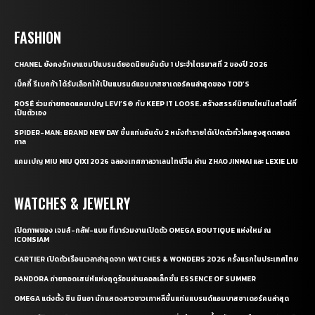
FASHION
CHANEL ยังคงรักษาแชมป์แบรนด์ยอดนิยมอันดับ 1 ประจำไตรมาสที่ 2 ของปี 2026
เบ็คกี้ รีเบคก้า ได้รับเลือกให้เป็นแบรนด์แอมบาสซาเดอร์คนล่าสุดของ TOD’S
ROSÉ ร่วมถ่ายทอดแคมเปญ LEVI’S® กับ KEEP IT LOOSE. สร้างสรรค์นิยามใหม่ในสไตล์ที่
เป็นตัวเอง
SPIDER-MAN: BRAND NEW DAY ขึ้นแท่นอันดับ 2 หนังทำรายได้เปิดตัวทั่วโลกสูงสุดตลอด
กาล
แคมเปญ MIU MIU QIXI 2026 ฉลองเทศกาลวาเลนไทน์จีน ผ่าน ZHAO JINMAI และ LEXIE LIU
WATCHES & JEWELRY
เปิดภาพของ เจมส์-กลัฟ-แบม ที่มาร่วมงานเปิดตัว OMEGA BOUTIQUE แห่งใหม่ ณ
ICONSIAM
CARTIER เปิดตัวเรือนเวลาล่าสุดจาก WATCHES & WONDERS 2026 ครั้งแรกในประเทศไทย
PANDORA ถ่ายทอดเสน่ห์แห่งฤดูร้อนผ่านคอลเล็กชั่น ESSENCE OF SUMMER
OMEGA แต่งตั้ง ชิน มินอา นักแสดงสาวชาวเกาหลีขึ้นแท่นแบรนด์แอมบาสซาเดอร์คนล่าสุด