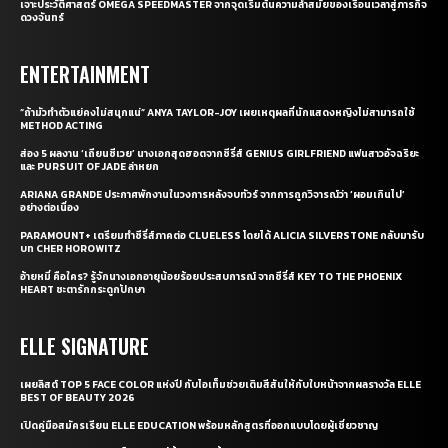
เจาะประวัติศาสตร์ OMEGA SPEEDMASTER จากจุดเริ่มต้นความล้ำสมัยของเรือนเวลาสู่ภารกิจ
ดวงจันทร์
ENTERTAINMENT
“ถ้ามัวทำตัวแย่คงไม่สนุกแน่” ANYA TAYLOR-JOY เผยเหตุผลที่นักแสดงหญิงไม่สามารถใช้
METHOD ACTING
ส่อง 5 ผลงาน ‘เถียนซีเวย’ นางเอกสุดฮอตจากซีรี่ส์ GENIUS GIRLFRIEND แฟนสาวอัจฉริยะ
และ PURSUIT OF JADE ล่าหยก
ARIANA GRANDE ประกาศพักงานในวงการหลังจบทัวร์ จากการถูกวิจารณ์ว่า ‘ผอมเกินไป’
อย่างต่อเนื่อง
PARAMOUNT+ เตรียมทำซีรี่ส์ภาคต่อ CLUELESS โดยได้ ALICIA SILVERSTONE กลับมารับ
บท CHER HOROWITZ
อ้ายหมี่ คือใคร? รู้จักนางเอกอายุน้อยร้อยประสบการณ์ จากซีรี่ส์ KEY TO THE PHOENIX
HEART ชะตารักกระดูกปักษา
ELLE SIGNATURE
เผยลิสต์ TOP 5 FACE COLOR แห่งปี กับไอเท็มช่วยเติมสีสันให้กับใบหน้าจากผลรางวัล ELLE
BEST OF BEAUTY 2026
เปิดคู่มือสมัครเรียน ELLE EDUCATION พร้อมหลักสูตรที่ออกแบบโดยผู้เชี่ยวชาญ