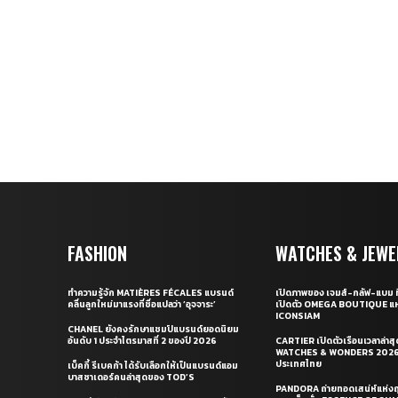
FASHION
WATCHES & JEWE
ทำความรู้จัก MATIÈRES FÉCALES แบรนด์
เปิดภาพของ เจมส์-กลัฟ-แบม ท
คลื่นลูกใหม่มาแรงที่ชื่อแปลว่า ‘อุจจาระ’
เปิดตัว OMEGA BOUTIQUE แห
ICONSIAM
CHANEL ยังคงรักษาแชมป์แบรนด์ยอดนิยม
อันดับ 1 ประจำไตรมาสที่ 2 ของปี 2026
CARTIER เปิดตัวเรือนเวลาล่าส
WATCHES & WONDERS 2026 
ประเทศไทย
เบ็คกี้ รีเบคก้า ได้รับเลือกให้เป็นแบรนด์แอม
บาสซาเดอร์คนล่าสุดของ TOD’S
PANDORA ถ่ายทอดเสน่ห์แห่งฤ