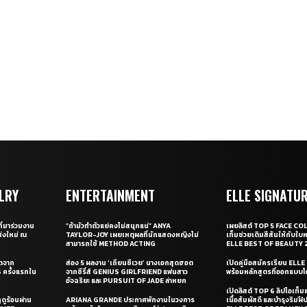
LRY
ENTERTAINMENT
ELLE SIGNATU
ี่มาร่วมงาน
“ถ้ามัวทำตัวแย่คงไม่สนุกแน่” ANYA
เผยลิสต์ TOP 5 FACE COL
่งใหม่ ณ
TAYLOR-JOY เผยเหตุผลที่นักแสดงหญิงไม่
เท็มช่วยเติมสีสันให้กับใบ
สามารถใช้ METHOD ACTING
ELLE BEST OF BEAUTY 
ุดจาก
ส่อง 5 ผลงาน ‘เถียนซีเวย’ นางเอกสุดฮอต
เปิดคู่มือสมัครเรียน EL
ครั้งแรกใน
จากซีรี่ส์ GENIUS GIRLFRIEND แฟนสาว
พร้อมหลักสูตรที่ออกแบบโด
อัจฉริยะ และ PURSUIT OF JADE ล่าหยก
เปิดลิสต์ TOP 6 ลิปไอเท็มแห
ดูร้อนผ่าน
ARIANA GRANDE ประกาศพักงานในวงการ
เนื้อสัมผัสดี และบำรุงริม