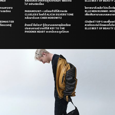
UMMER
หลังจบทัวร์ จากการถูกวิจารณ์ว่า ‘ผอมเกิน
ELLE BEST OF BEAUTY 
ไป’ อย่างต่อเนื่อง
แสดงสาวชาว
โอกาสมาถึงแล้ว! โปรเจ็กต์
ซาเดอร์คน
PARAMOUNT+ เตรียมทำซีรี่ส์ภาคต่อ
ELLE MEN RUNWAY: MO
CLUELESS โดยได้ ALICIA SILVERSTONE
เพื่อเฟ้นหานางแบบและนาย
กลับมารับบท CHER HOROWITZ
PEEDMASTER
เปิดลิสต์ TOP 5 รองพื้นแห่
ือนเวลาสู่
อ้ายหมี่ คือใคร? รู้จักนางเอกอายุน้อยร้อย
สวยโดดเด่นได้ตลอดทั้งวั
ประสบการณ์ จากซีรี่ส์ KEY TO THE
ELLE BEST OF BEAUTY 
PHOENIX HEART ชะตารักกระดูกปักษา