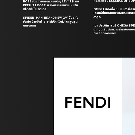
คอลเล็กชั่น ESSENCE OF S
ROSÉ ร่วมถ่ายทอดแคมเปญ LEVI’S® กับ
KEEP IT LOOSE. สร้างสรรค์นิยามใหม่ใน
สไตล์ที่เป็นตัวเอง
OMEGA แต่งตั้ง ชิน มินอา นัก
เกาหลีขึ้นแท่นแบรนด์แอมบาส
ล่าสุด
SPIDER-MAN: BRAND NEW DAY ขึ้นแท่น
อันดับ 2 หนังทำรายได้เปิดตัวทั่วโลกสูงสุด
ตลอดกาล
เจาะประวัติศาสตร์ OMEGA S
จากจุดเริ่มต้นความล้ำสมัยของเร
ภารกิจดวงจันทร์