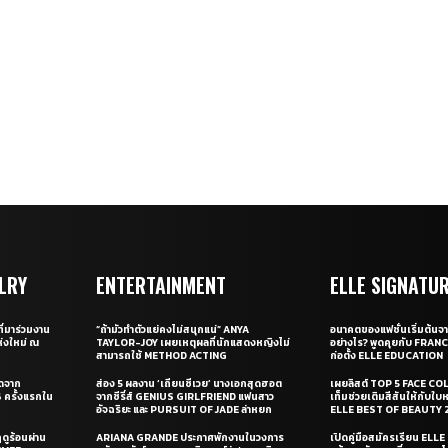
LRY
ENTERTAINMENT
ELLE SIGNATU
ี่มาร่วมงาน
“ถ้ามัวทำตัวแย่คงไม่สนุกแน่” ANYA
อนาคตของแฟชั่นเริ่มต้นจา
่งใหม่ ณ
TAYLOR-JOY เผยเหตุผลที่นักแสดงหญิงไม่
อย่างไร? พูดคุยกับ FRAN
สามารถใช้ METHOD ACTING
ก่อตั้ง ELLE EDUCATION
ุดจาก
ส่อง 5 ผลงาน ‘เถียนซีเวย’ นางเอกสุดฮอต
เผยลิสต์ TOP 5 FACE COL
ครั้งแรกใน
จากซีรี่ส์ GENIUS GIRLFRIEND แฟนสาว
เท็มช่วยเติมสีสันให้กับใบ
อัจฉริยะ และ PURSUIT OF JADE ล่าหยก
ELLE BEST OF BEAUTY 
ดูร้อนผ่าน
ARIANA GRANDE ประกาศพักงานในวงการ
เปิดคู่มือสมัครเรียน EL