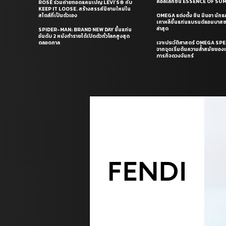
คอลเล็กชั่น ESSENCE OF S
ROSÉ ร่วมถ่ายทอดแคมเปญ LEVI’S® กับ
KEEP IT LOOSE. สร้างสรรค์นิยามใหม่ใน
สไตล์ที่เป็นตัวเอง
OMEGA แต่งตั้ง ชิน มินอา นัก
เกาหลีขึ้นแท่นแบรนด์แอมบาส
ล่าสุด
SPIDER-MAN: BRAND NEW DAY ขึ้นแท่น
อันดับ 2 หนังทำรายได้เปิดตัวทั่วโลกสูงสุด
ตลอดกาล
เจาะประวัติศาสตร์ OMEGA S
จากจุดเริ่มต้นความล้ำสมัยของเร
ภารกิจดวงจันทร์