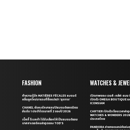
FASHION
WATCHES & JEWE
ทำความรู้จัก MATIÈRES FÉCALES แบรนด์
เปิดภาพของ เจมส์-กลัฟ-แบม ท
คลื่นลูกใหม่มาแรงที่ชื่อแปลว่า ‘อุจจาระ’
เปิดตัว OMEGA BOUTIQUE แห
ICONSIAM
CHANEL ยังคงรักษาแชมป์แบรนด์ยอดนิยม
อันดับ 1 ประจำไตรมาสที่ 2 ของปี 2026
CARTIER เปิดตัวเรือนเวลาล่าส
WATCHES & WONDERS 2026 
ประเทศไทย
เบ็คกี้ รีเบคก้า ได้รับเลือกให้เป็นแบรนด์แอม
บาสซาเดอร์คนล่าสุดของ TOD’S
PANDORA ถ่ายทอดเสน่ห์แห่งฤ