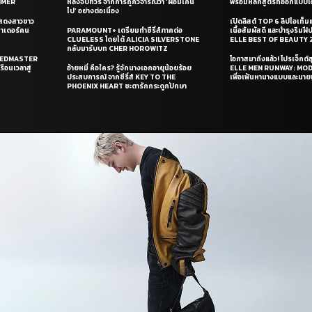
UMMER
หลังจบทัวร์ จากการถูกวิจารณ์ว่า ‘ผอมเกิน
พร้อมหลักสูตรที่ออกแบบโด
ไป’ อย่างต่อเนื่อง
แสดงสาวชาว
เปิดลิสต์ TOP 6 ลิปไอเท็มแห
ซาเดอร์คน
PARAMOUNT+ เตรียมทำซีรี่ส์ภาคต่อ
เนื้อสัมผัสดี และบำรุงริม
CLUELESS โดยได้ ALICIA SILVERSTONE
ELLE BEST OF BEAUTY 
กลับมารับบท CHER HOROWITZ
PEEDMASTER
โอกาสมาถึงแล้ว! โปรเจ็กต์
ือนเวลาสู่
อ้ายหมี่ คือใคร? รู้จักนางเอกอายุน้อยร้อย
ELLE MEN RUNWAY: MO
ประสบการณ์ จากซีรี่ส์ KEY TO THE
เพื่อเฟ้นหานางแบบและนาย
PHOENIX HEART ชะตารักกระดูกปักษา