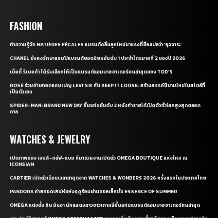
FASHION
ทำความรู้จัก MATIÈRES FÉCALES แบรนด์คลื่นลูกใหม่มาแรงที่ชื่อแปลว่า ‘อุจจาระ’
CHANEL ยังคงรักษาแชมป์แบรนด์ยอดนิยมอันดับ 1 ประจำไตรมาสที่ 2 ของปี 2026
เบ็คกี้ รีเบคก้า ได้รับเลือกให้เป็นแบรนด์แอมบาสซาเดอร์คนล่าสุดของ TOD’S
ROSÉ ร่วมถ่ายทอดแคมเปญ LEVI’S® กับ KEEP IT LOOSE. สร้างสรรค์นิยามใหม่ในสไตล์ที่
เป็นตัวเอง
SPIDER-MAN: BRAND NEW DAY ขึ้นแท่นอันดับ 2 หนังทำรายได้เปิดตัวทั่วโลกสูงสุดตลอด
กาล
WATCHES & JEWELRY
เปิดภาพของ เจมส์-กลัฟ-แบม ที่มาร่วมงานเปิดตัว OMEGA BOUTIQUE แห่งใหม่ ณ
ICONSIAM
CARTIER เปิดตัวเรือนเวลาล่าสุดจาก WATCHES & WONDERS 2026 ครั้งแรกในประเทศไทย
PANDORA ถ่ายทอดเสน่ห์แห่งฤดูร้อนผ่านคอลเล็กชั่น ESSENCE OF SUMMER
OMEGA แต่งตั้ง ชิน มินอา นักแสดงสาวชาวเกาหลีขึ้นแท่นแบรนด์แอมบาสซาเดอร์คนล่าสุด