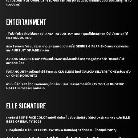
เจาะประวัติศาสตร์ OMEGA SPEEDMASTER จากจุดเริ่มต้นความล้ำสมัยของเรือนเวลาสู่ภารกิจ
ดวงจันทร์
ENTERTAINMENT
“ถ้ามัวทำตัวแย่คงไม่สนุกแน่” ANYA TAYLOR-JOY เผยเหตุผลที่นักแสดงหญิงไม่สามารถใช้
METHOD ACTING
ส่อง 5 ผลงาน ‘เถียนซีเวย’ นางเอกสุดฮอตจากซีรี่ส์ GENIUS GIRLFRIEND แฟนสาวอัจฉริยะ
และ PURSUIT OF JADE ล่าหยก
ARIANA GRANDE ประกาศพักงานในวงการหลังจบทัวร์ จากการถูกวิจารณ์ว่า ‘ผอมเกินไป’
อย่างต่อเนื่อง
PARAMOUNT+ เตรียมทำซีรี่ส์ภาคต่อ CLUELESS โดยได้ ALICIA SILVERSTONE กลับมารับ
บท CHER HOROWITZ
อ้ายหมี่ คือใคร? รู้จักนางเอกอายุน้อยร้อยประสบการณ์ จากซีรี่ส์ KEY TO THE PHOENIX
HEART ชะตารักกระดูกปักษา
ELLE SIGNATURE
เผยลิสต์ TOP 5 FACE COLOR แห่งปี กับไอเท็มช่วยเติมสีสันให้กับใบหน้าจากผลรางวัล ELLE
BEST OF BEAUTY 2026
เปิดคู่มือสมัครเรียน ELLE EDUCATION พร้อมหลักสูตรที่ออกแบบโดยผู้เชี่ยวชาญ