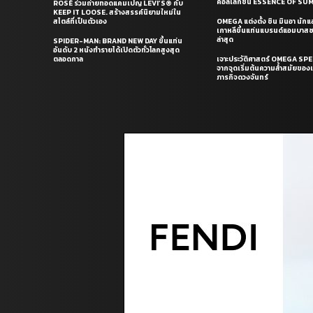
คอลเล็กชั่น ESSENCE OF S
ROSÉ ร่วมถ่ายทอดแคมเปญ LEVI’S® กับ
KEEP IT LOOSE. สร้างสรรค์นิยามใหม่ใน
สไตล์ที่เป็นตัวเอง
OMEGA แต่งตั้ง ชิน มินอา นัก
เกาหลีขึ้นแท่นแบรนด์แอมบาส
ล่าสุด
SPIDER-MAN: BRAND NEW DAY ขึ้นแท่น
อันดับ 2 หนังทำรายได้เปิดตัวทั่วโลกสูงสุด
ตลอดกาล
เจาะประวัติศาสตร์ OMEGA S
จากจุดเริ่มต้นความล้ำสมัยของเร
ภารกิจดวงจันทร์