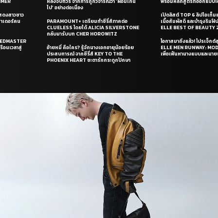
UMMER
หลังจบทัวร์ จากการถูกวิจารณ์ว่า ‘ผอมเกิน
พร้อมหลักสูตรที่ออกแบบโด
ไป’ อย่างต่อเนื่อง
แสดงสาวชาว
เปิดลิสต์ TOP 6 ลิปไอเท็มแห
ซาเดอร์คน
PARAMOUNT+ เตรียมทำซีรี่ส์ภาคต่อ
เนื้อสัมผัสดี และบำรุงริม
CLUELESS โดยได้ ALICIA SILVERSTONE
ELLE BEST OF BEAUTY 
กลับมารับบท CHER HOROWITZ
PEEDMASTER
โอกาสมาถึงแล้ว! โปรเจ็กต์
ือนเวลาสู่
อ้ายหมี่ คือใคร? รู้จักนางเอกอายุน้อยร้อย
ELLE MEN RUNWAY: MO
ประสบการณ์ จากซีรี่ส์ KEY TO THE
เพื่อเฟ้นหานางแบบและนาย
PHOENIX HEART ชะตารักกระดูกปักษา