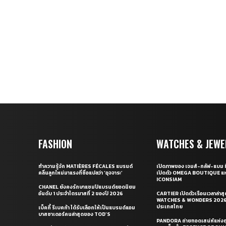
FASHION
WATCHES & JEWE
ทำความรู้จัก MATIÈRES FÉCALES แบรนด์
เปิดภาพของ เจมส์-กลัฟ-แบม ท
คลื่นลูกใหม่มาแรงที่ชื่อแปลว่า ‘อุจจาระ’
เปิดตัว OMEGA BOUTIQUE แห
ICONSIAM
CHANEL ยังคงรักษาแชมป์แบรนด์ยอดนิยม
อันดับ 1 ประจำไตรมาสที่ 2 ของปี 2026
CARTIER เปิดตัวเรือนเวลาล่าส
WATCHES & WONDERS 2026 
ประเทศไทย
เบ็คกี้ รีเบคก้า ได้รับเลือกให้เป็นแบรนด์แอม
บาสซาเดอร์คนล่าสุดของ TOD’S
PANDORA ถ่ายทอดเสน่ห์แห่งฤ