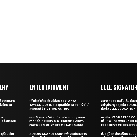
LRY
ENTERTAINMENT
ELLE SIGNATU
ี่มาร่วมงาน
“ถ้ามัวทำตัวแย่คงไม่สนุกแน่” ANYA
อนาคตของแฟชั่นเริ่มต้นจา
่งใหม่ ณ
TAYLOR-JOY เผยเหตุผลที่นักแสดงหญิงไม่
อย่างไร? พูดคุยกับ FRAN
สามารถใช้ METHOD ACTING
ก่อตั้ง ELLE EDUCATION
ุดจาก
ส่อง 5 ผลงาน ‘เถียนซีเวย’ นางเอกสุดฮอต
เผยลิสต์ TOP 5 FACE COL
ครั้งแรกใน
จากซีรี่ส์ GENIUS GIRLFRIEND แฟนสาว
เท็มช่วยเติมสีสันให้กับใบ
อัจฉริยะ และ PURSUIT OF JADE ล่าหยก
ELLE BEST OF BEAUTY 
ดูร้อนผ่าน
ARIANA GRANDE ประกาศพักงานในวงการ
เปิดคู่มือสมัครเรียน EL