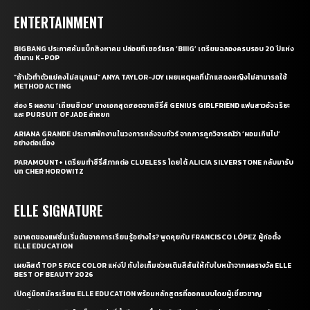
ENTERTAINMENT
BIGBANG ประกาศคัมแบ็กสิงหาคม ปล่อยทีเซอร์แรก ‘BIIIG’ เตรียมฉลองครบรอบ 20 ปีแห่ง
ตำนาน K-POP
“ถ้ามัวทำตัวแย่คงไม่สนุกแน่” ANYA TAYLOR-JOY เผยเหตุผลที่นักแสดงหญิงไม่สามารถใช้
METHOD ACTING
ส่อง 5 ผลงาน ‘เถียนซีเวย’ นางเอกสุดฮอตจากซีรี่ส์ GENIUS GIRLFRIEND แฟนสาวอัจฉริยะ
และ PURSUIT OF JADE ล่าหยก
ARIANA GRANDE ประกาศพักงานในวงการหลังจบทัวร์ จากการถูกวิจารณ์ว่า ‘ผอมเกินไป’
อย่างต่อเนื่อง
PARAMOUNT+ เตรียมทำซีรี่ส์ภาคต่อ CLUELESS โดยได้ ALICIA SILVERSTONE กลับมารับ
บท CHER HOROWITZ
ELLE SIGNATURE
อนาคตของแฟชั่นเริ่มต้นจากการเรียนรู้อย่างไร? พูดคุยกับ FRANCISCO LÓPEZ ผู้ก่อตั้ง
ELLE EDUCATION
เผยลิสต์ TOP 5 FACE COLOR แห่งปี กับไอเท็มช่วยเติมสีสันให้กับใบหน้าจากผลรางวัล ELLE
BEST OF BEAUTY 2026
เปิดคู่มือสมัครเรียน ELLE EDUCATION พร้อมหลักสูตรที่ออกแบบโดยผู้เชี่ยวชาญ