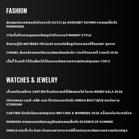
FASHION
ส่องลุคของเหล่าคนดังกับกระเป๋า GUCCI รุ่น HORSEBIT DUOMO จากคอลเล็กชั่น
PRIMAVERA
11 ไอเท็มที่จะชวนคุณแต่งตัวสนุกไปกับเทรนด์ WHIMSY STYLE
ทำความรู้จัก MATIÈRES FÉCALES แบรนด์คลื่นลูกใหม่มาแรงที่ชื่อแปลว่า ‘อุจจาระ’
CHANEL ยังคงรักษาแชมป์แบรนด์ยอดนิยมอันดับ 1 ประจำไตรมาสที่ 2 ของปี 2026
เบ็คกี้ รีเบคก้า ได้รับเลือกให้เป็นแบรนด์แอมบาสซาเดอร์คนล่าสุดของ TOD’S
WATCHES & JEWELRY
เก็บตกจิวเวลรี่จาก CARTIER ที่เหล่าเซเลบริตี้เลือกสวมใส่ ในงาน WEIBO GALA 2026
เปิดภาพของ เจมส์-กลัฟ-แบม ที่มาร่วมงานเปิดตัว OMEGA BOUTIQUE แห่งใหม่ ณ
ICONSIAM
CARTIER เปิดตัวเรือนเวลาล่าสุดจาก WATCHES & WONDERS 2026 ครั้งแรกในประเทศไทย
PANDORA ถ่ายทอดเสน่ห์แห่งฤดูร้อนผ่านคอลเล็กชั่น ESSENCE OF SUMMER
OMEGA แต่งตั้ง ชิน มินอา นักแสดงสาวชาวเกาหลีขึ้นแท่นแบรนด์แอมบาสซาเดอร์คนล่าสุด