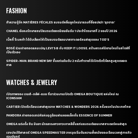
FASHION
ทำความรู้จัก MATIÈRES FÉCALES แบรนด์คลื่นลูกใหม่มาแรงที่ชื่อแปลว่า ‘อุจจาระ’
CHANEL ยังคงรักษาแชมป์แบรนด์ยอดนิยมอันดับ 1 ประจำไตรมาสที่ 2 ของปี 2026
เบ็คกี้ รีเบคก้า ได้รับเลือกให้เป็นแบรนด์แอมบาสซาเดอร์คนล่าสุดของ TOD’S
ROSÉ ร่วมถ่ายทอดแคมเปญ LEVI’S® กับ KEEP IT LOOSE. สร้างสรรค์นิยามใหม่ในสไตล์ที่
เป็นตัวเอง
SPIDER-MAN: BRAND NEW DAY ขึ้นแท่นอันดับ 2 หนังทำรายได้เปิดตัวทั่วโลกสูงสุดตลอด
กาล
WATCHES & JEWELRY
เปิดภาพของ เจมส์-กลัฟ-แบม ที่มาร่วมงานเปิดตัว OMEGA BOUTIQUE แห่งใหม่ ณ
ICONSIAM
CARTIER เปิดตัวเรือนเวลาล่าสุดจาก WATCHES & WONDERS 2026 ครั้งแรกในประเทศไทย
PANDORA ถ่ายทอดเสน่ห์แห่งฤดูร้อนผ่านคอลเล็กชั่น ESSENCE OF SUMMER
OMEGA แต่งตั้ง ชิน มินอา นักแสดงสาวชาวเกาหลีขึ้นแท่นแบรนด์แอมบาสซาเดอร์คนล่าสุด
เจาะประวัติศาสตร์ OMEGA SPEEDMASTER จากจุดเริ่มต้นความล้ำสมัยของเรือนเวลาสู่ภารกิจ
ดวงจันทร์