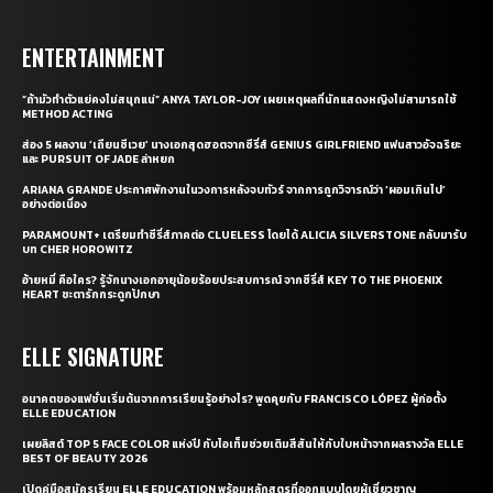
ENTERTAINMENT
“ถ้ามัวทำตัวแย่คงไม่สนุกแน่” ANYA TAYLOR-JOY เผยเหตุผลที่นักแสดงหญิงไม่สามารถใช้
METHOD ACTING
ส่อง 5 ผลงาน ‘เถียนซีเวย’ นางเอกสุดฮอตจากซีรี่ส์ GENIUS GIRLFRIEND แฟนสาวอัจฉริยะ
และ PURSUIT OF JADE ล่าหยก
ARIANA GRANDE ประกาศพักงานในวงการหลังจบทัวร์ จากการถูกวิจารณ์ว่า ‘ผอมเกินไป’
อย่างต่อเนื่อง
PARAMOUNT+ เตรียมทำซีรี่ส์ภาคต่อ CLUELESS โดยได้ ALICIA SILVERSTONE กลับมารับ
บท CHER HOROWITZ
อ้ายหมี่ คือใคร? รู้จักนางเอกอายุน้อยร้อยประสบการณ์ จากซีรี่ส์ KEY TO THE PHOENIX
HEART ชะตารักกระดูกปักษา
ELLE SIGNATURE
อนาคตของแฟชั่นเริ่มต้นจากการเรียนรู้อย่างไร? พูดคุยกับ FRANCISCO LÓPEZ ผู้ก่อตั้ง
ELLE EDUCATION
เผยลิสต์ TOP 5 FACE COLOR แห่งปี กับไอเท็มช่วยเติมสีสันให้กับใบหน้าจากผลรางวัล ELLE
BEST OF BEAUTY 2026
เปิดคู่มือสมัครเรียน ELLE EDUCATION พร้อมหลักสูตรที่ออกแบบโดยผู้เชี่ยวชาญ