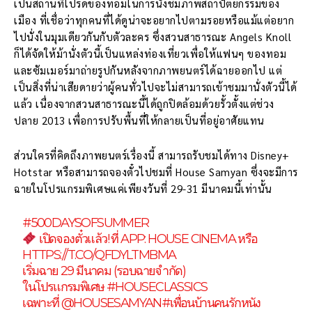
เป็นสถานที่โปรดของทอมในการนั่งชมภาพสถาปัตยกรรมของ
เมือง ที่เชื่อว่าทุกคนที่ได้ดูน่าจะอยากไปตามรอยหรือแม้แต่อยาก
ไปนั่งในมุมเดียวกันกับตัวละคร ซึ่งสวนสาธารณะ Angels Knoll
ก็ได้จัดให้ม้านั่งตัวนี้เป็นแหล่งท่องเที่ยวเพื่อให้แฟนๆ ของทอม
และซัมเมอร์มาถ่ายรูปกันหลังจากภาพยนตร์ได้ฉายออกไป แต่
เป็นสิ่งที่น่าเสียดายว่าผู้คนทั่วไปจะไม่สามารถเข้าชมมานั่งตัวนี้ได้
แล้ว เนื่องจากสวนสาธารณะนี้ได้ถูกปิดล้อมด้วยรั้วตั้งแต่ช่วง
ปลาย 2013 เพื่อการปรับพื้นที่ให้กลายเป็นที่อยู่อาศัยแทน
ส่วนใครที่คิดถึงภาพยนตร์เรื่องนี้ สามารถรับชมได้ทาง Disney+
Hotstar หรือสามารถจองตั๋วไปชมที่ House Samyan ซึ่งจะมีการ
ฉายในโปรแกรมพิเศษแค่เพียงวันที่ 29-31 มีนาคมนี้เท่านั้น
#500DAYSOFSUMMER
เปิดจองตั๋วแล้ว! ที่ APP: HOUSE CINEMA หรือ
HTTPS://T.CO/QFDYLTMBMA
เริ่มฉาย 29 มีนาคม (รอบฉายจำกัด)
ในโปรแกรมพิเศษ
#HOUSECLASSICS
เฉพาะที่
@HOUSESAMYAN
#เพื่อนบ้านคนรักหนัง