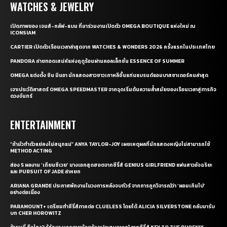
WATCHES & JEWELRY
เปิดภาพของ เจมส์-กลัฟ-แบม ที่มาร่วมงานเปิดตัว OMEGA BOUTIQUE แห่งใหม่ ณ
ICONSIAM
CARTIER เปิดตัวเรือนเวลาล่าสุดจาก WATCHES & WONDERS 2026 ครั้งแรกในประเทศไทย
PANDORA ถ่ายทอดเสน่ห์แห่งฤดูร้อนผ่านคอลเล็กชั่น ESSENCE OF SUMMER
OMEGA แต่งตั้ง ชิน มินอา นักแสดงสาวชาวเกาหลีขึ้นแท่นแบรนด์แอมบาสซาเดอร์คนล่าสุด
เจาะประวัติศาสตร์ OMEGA SPEEDMASTER จากจุดเริ่มต้นความล้ำสมัยของเรือนเวลาสู่ภารกิจ
ดวงจันทร์
ENTERTAINMENT
“ถ้ามัวทำตัวแย่คงไม่สนุกแน่” ANYA TAYLOR-JOY เผยเหตุผลที่นักแสดงหญิงไม่สามารถใช้
METHOD ACTING
ส่อง 5 ผลงาน ‘เถียนซีเวย’ นางเอกสุดฮอตจากซีรี่ส์ GENIUS GIRLFRIEND แฟนสาวอัจฉริยะ
และ PURSUIT OF JADE ล่าหยก
ARIANA GRANDE ประกาศพักงานในวงการหลังจบทัวร์ จากการถูกวิจารณ์ว่า ‘ผอมเกินไป’
อย่างต่อเนื่อง
PARAMOUNT+ เตรียมทำซีรี่ส์ภาคต่อ CLUELESS โดยได้ ALICIA SILVERSTONE กลับมารับ
บท CHER HOROWITZ