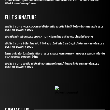
อ้ายหมี่ คือใคร? รู้จักนางเอกอายุน้อยร้อยประสบการณ์ จากซีรี่ส์ KEY TO THE PHOENIX
HEART ชะตารักกระดูกปักษา
ELLE SIGNATURE
เผยลิสต์ TOP 5 FACE COLOR แห่งปี กับไอเท็มช่วยเติมสีสันให้กับใบหน้าจากผลรางวัล ELLE
BEST OF BEAUTY 2026
เปิดคู่มือสมัครเรียน ELLE EDUCATION พร้อมหลักสูตรที่ออกแบบโดยผู้เชี่ยวชาญ
เปิดลิสต์ TOP 6 ลิปไอเท็มแห่งปี ที่ทั้งสีสวย เนื้อสัมผัสดี และบำรุงริมฝีปากจากผลรางวัล ELLE
BEST OF BEAUTY 2026
โอกาสมาถึงแล้ว! โปรเจ็กต์สุดพิเศษ ‘ELLE & ELLE MEN RUNWAY: MODEL SEARCH’ เพื่อเฟ้น
หานางแบบและนายแบบหน้าใหม่
เปิดลิสต์ TOP 5 รองพื้นแห่งปี สร้างงานผิวสวยโดดเด่นได้ตลอดทั้งวันจากผลรางวัล ELLE
BEST OF BEAUTY 2026
CONTACT US