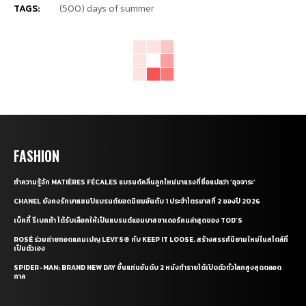
TAGS:
(500) days of summer
FASHION
ทำความรู้จัก MATIÈRES FÉCALES แบรนด์คลื่นลูกใหม่มาแรงที่ชื่อแปลว่า ‘อุจจาระ’
CHANEL ยังคงรักษาแชมป์แบรนด์ยอดนิยมอันดับ 1 ประจำไตรมาสที่ 2 ของปี 2026
เบ็คกี้ รีเบคก้า ได้รับเลือกให้เป็นแบรนด์แอมบาสซาเดอร์คนล่าสุดของ TOD’S
ROSÉ ร่วมถ่ายทอดแคมเปญ LEVI’S® กับ KEEP IT LOOSE. สร้างสรรค์นิยามใหม่ในสไตล์ที่
เป็นตัวเอง
SPIDER-MAN: BRAND NEW DAY ขึ้นแท่นอันดับ 2 หนังทำรายได้เปิดตัวทั่วโลกสูงสุดตลอด
กาล