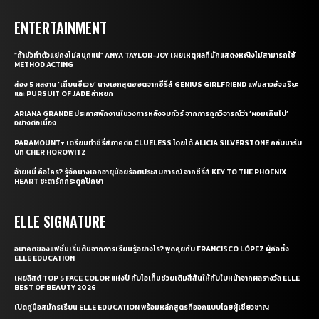
ENTERTAINMENT
“ถ้ามัวทำตัวแย่คงไม่สนุกแน่” ANYA TAYLOR-JOY เผยเหตุผลที่นักแสดงหญิงไม่สามารถใช้
METHOD ACTING
ส่อง 5 ผลงาน ‘เถียนซีเวย’ นางเอกสุดฮอตจากซีรี่ส์ GENIUS GIRLFRIEND แฟนสาวอัจฉริยะ
และ PURSUIT OF JADE ล่าหยก
ARIANA GRANDE ประกาศพักงานในวงการหลังจบทัวร์ จากการถูกวิจารณ์ว่า ‘ผอมเกินไป’
อย่างต่อเนื่อง
PARAMOUNT+ เตรียมทำซีรี่ส์ภาคต่อ CLUELESS โดยได้ ALICIA SILVERSTONE กลับมารับ
บท CHER HOROWITZ
อ้ายหมี่ คือใคร? รู้จักนางเอกอายุน้อยร้อยประสบการณ์ จากซีรี่ส์ KEY TO THE PHOENIX
HEART ชะตารักกระดูกปักษา
ELLE SIGNATURE
อนาคตของแฟชั่นเริ่มต้นจากการเรียนรู้อย่างไร? พูดคุยกับ FRANCISCO LÓPEZ ผู้ก่อตั้ง
ELLE EDUCATION
เผยลิสต์ TOP 5 FACE COLOR แห่งปี กับไอเท็มช่วยเติมสีสันให้กับใบหน้าจากผลรางวัล ELLE
BEST OF BEAUTY 2026
เปิดคู่มือสมัครเรียน ELLE EDUCATION พร้อมหลักสูตรที่ออกแบบโดยผู้เชี่ยวชาญ