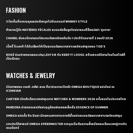
FASHION
11 ไอเท็มที่จะชวนคุณแต่งตัวสนุกไปกับเทรนด์ WHIMSY STYLE
ทำความรู้จัก MATIÈRES FÉCALES แบรนด์คลื่นลูกใหม่มาแรงที่ชื่อแปลว่า ‘อุจจาระ’
CHANEL ยังคงรักษาแชมป์แบรนด์ยอดนิยมอันดับ 1 ประจำไตรมาสที่ 2 ของปี 2026
เบ็คกี้ รีเบคก้า ได้รับเลือกให้เป็นแบรนด์แอมบาสซาเดอร์คนล่าสุดของ TOD’S
ROSÉ ร่วมถ่ายทอดแคมเปญ LEVI’S® กับ KEEP IT LOOSE. สร้างสรรค์นิยามใหม่ในสไตล์ที่
เป็นตัวเอง
WATCHES & JEWELRY
เปิดภาพของ เจมส์-กลัฟ-แบม ที่มาร่วมงานเปิดตัว OMEGA BOUTIQUE แห่งใหม่ ณ
ICONSIAM
CARTIER เปิดตัวเรือนเวลาล่าสุดจาก WATCHES & WONDERS 2026 ครั้งแรกในประเทศไทย
PANDORA ถ่ายทอดเสน่ห์แห่งฤดูร้อนผ่านคอลเล็กชั่น ESSENCE OF SUMMER
OMEGA แต่งตั้ง ชิน มินอา นักแสดงสาวชาวเกาหลีขึ้นแท่นแบรนด์แอมบาสซาเดอร์คนล่าสุด
เจาะประวัติศาสตร์ OMEGA SPEEDMASTER จากจุดเริ่มต้นความล้ำสมัยของเรือนเวลาสู่ภารกิจ
ดวงจันทร์