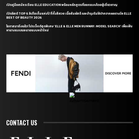
เปิดคู่มือสมัครเรียน ELLE EDUCATION พร้อมหลักสูตรที่ออกแบบโดยผู้เชี่ยวชาญ
เปิดลิสต์ TOP 6 ลิปไอเท็มแห่งปี ที่ทั้งสีสวย เนื้อสัมผัสดี และบำรุงริมฝีปากจากผลรางวัล ELLE
BEST OF BEAUTY 2026
โอกาสมาถึงแล้ว! โปรเจ็กต์สุดพิเศษ ‘ELLE & ELLE MEN RUNWAY: MODEL SEARCH’ เพื่อเฟ้น
หานางแบบและนายแบบหน้าใหม่
CONTACT US