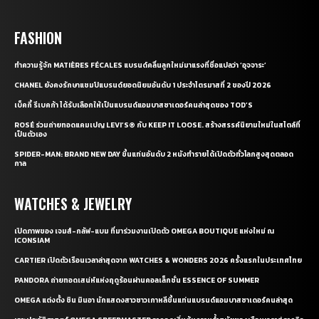
FASHION
ทำความรู้จัก MATIÈRES FÉCALES แบรนด์คลื่นลูกใหม่มาแรงที่ชื่อแปลว่า ‘อุจจาระ’
CHANEL ยังคงรักษาแชมป์แบรนด์ยอดนิยมอันดับ 1 ประจำไตรมาสที่ 2 ของปี 2026
เบ็คกี้ รีเบคก้า ได้รับเลือกให้เป็นแบรนด์แอมบาสซาเดอร์คนล่าสุดของ TOD’S
ROSÉ ร่วมถ่ายทอดแคมเปญ LEVI’S® กับ KEEP IT LOOSE. สร้างสรรค์นิยามใหม่ในสไตล์ที่
เป็นตัวเอง
SPIDER-MAN: BRAND NEW DAY ขึ้นแท่นอันดับ 2 หนังทำรายได้เปิดตัวทั่วโลกสูงสุดตลอด
กาล
WATCHES & JEWELRY
เปิดภาพของ เจมส์-กลัฟ-แบม ที่มาร่วมงานเปิดตัว OMEGA BOUTIQUE แห่งใหม่ ณ
ICONSIAM
CARTIER เปิดตัวเรือนเวลาล่าสุดจาก WATCHES & WONDERS 2026 ครั้งแรกในประเทศไทย
PANDORA ถ่ายทอดเสน่ห์แห่งฤดูร้อนผ่านคอลเล็กชั่น ESSENCE OF SUMMER
OMEGA แต่งตั้ง ชิน มินอา นักแสดงสาวชาวเกาหลีขึ้นแท่นแบรนด์แอมบาสซาเดอร์คนล่าสุด