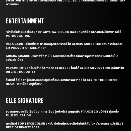
เจาะประวัติศาสตร์ OMEGA SPEEDMASTER จากจุดเริ่มต้นความล้ำสมัยของเรือนเวลาสู่ภารกิจ
ดวงจันทร์
ENTERTAINMENT
“ถ้ามัวทำตัวแย่คงไม่สนุกแน่” ANYA TAYLOR-JOY เผยเหตุผลที่นักแสดงหญิงไม่สามารถใช้
METHOD ACTING
ส่อง 5 ผลงาน ‘เถียนซีเวย’ นางเอกสุดฮอตจากซีรี่ส์ GENIUS GIRLFRIEND แฟนสาวอัจฉริยะ
และ PURSUIT OF JADE ล่าหยก
ARIANA GRANDE ประกาศพักงานในวงการหลังจบทัวร์ จากการถูกวิจารณ์ว่า ‘ผอมเกินไป’
อย่างต่อเนื่อง
PARAMOUNT+ เตรียมทำซีรี่ส์ภาคต่อ CLUELESS โดยได้ ALICIA SILVERSTONE กลับมารับ
บท CHER HOROWITZ
อ้ายหมี่ คือใคร? รู้จักนางเอกอายุน้อยร้อยประสบการณ์ จากซีรี่ส์ KEY TO THE PHOENIX
HEART ชะตารักกระดูกปักษา
ELLE SIGNATURE
อนาคตของแฟชั่นเริ่มต้นจากการเรียนรู้อย่างไร? พูดคุยกับ FRANCISCO LÓPEZ ผู้ก่อตั้ง
ELLE EDUCATION
เผยลิสต์ TOP 5 FACE COLOR แห่งปี กับไอเท็มช่วยเติมสีสันให้กับใบหน้าจากผลรางวัล ELLE
BEST OF BEAUTY 2026