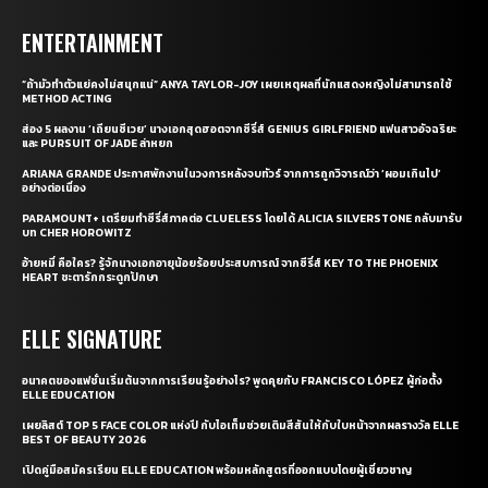
ENTERTAINMENT
“ถ้ามัวทำตัวแย่คงไม่สนุกแน่” ANYA TAYLOR-JOY เผยเหตุผลที่นักแสดงหญิงไม่สามารถใช้
METHOD ACTING
ส่อง 5 ผลงาน ‘เถียนซีเวย’ นางเอกสุดฮอตจากซีรี่ส์ GENIUS GIRLFRIEND แฟนสาวอัจฉริยะ
และ PURSUIT OF JADE ล่าหยก
ARIANA GRANDE ประกาศพักงานในวงการหลังจบทัวร์ จากการถูกวิจารณ์ว่า ‘ผอมเกินไป’
อย่างต่อเนื่อง
PARAMOUNT+ เตรียมทำซีรี่ส์ภาคต่อ CLUELESS โดยได้ ALICIA SILVERSTONE กลับมารับ
บท CHER HOROWITZ
อ้ายหมี่ คือใคร? รู้จักนางเอกอายุน้อยร้อยประสบการณ์ จากซีรี่ส์ KEY TO THE PHOENIX
HEART ชะตารักกระดูกปักษา
ELLE SIGNATURE
อนาคตของแฟชั่นเริ่มต้นจากการเรียนรู้อย่างไร? พูดคุยกับ FRANCISCO LÓPEZ ผู้ก่อตั้ง
ELLE EDUCATION
เผยลิสต์ TOP 5 FACE COLOR แห่งปี กับไอเท็มช่วยเติมสีสันให้กับใบหน้าจากผลรางวัล ELLE
BEST OF BEAUTY 2026
เปิดคู่มือสมัครเรียน ELLE EDUCATION พร้อมหลักสูตรที่ออกแบบโดยผู้เชี่ยวชาญ