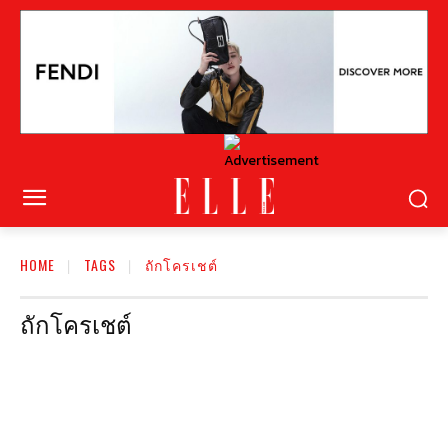
HOME
TAGS
ถักโครเชต์
ถักโครเชต์