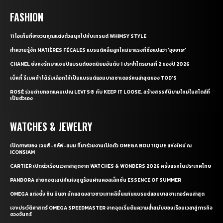
FASHION
11 ไอเท็มที่จะชวนคุณแต่งตัวสนุกไปกับเทรนด์ WHIMSY STYLE
ทำความรู้จัก MATIÈRES FÉCALES แบรนด์คลื่นลูกใหม่มาแรงที่ชื่อแปลว่า ‘อุจจาระ’
CHANEL ยังคงรักษาแชมป์แบรนด์ยอดนิยมอันดับ 1 ประจำไตรมาสที่ 2 ของปี 2026
เบ็คกี้ รีเบคก้า ได้รับเลือกให้เป็นแบรนด์แอมบาสซาเดอร์คนล่าสุดของ TOD’S
ROSÉ ร่วมถ่ายทอดแคมเปญ LEVI’S® กับ KEEP IT LOOSE. สร้างสรรค์นิยามใหม่ในสไตล์ที่
เป็นตัวเอง
WATCHES & JEWELRY
เปิดภาพของ เจมส์-กลัฟ-แบม ที่มาร่วมงานเปิดตัว OMEGA BOUTIQUE แห่งใหม่ ณ
ICONSIAM
CARTIER เปิดตัวเรือนเวลาล่าสุดจาก WATCHES & WONDERS 2026 ครั้งแรกในประเทศไทย
PANDORA ถ่ายทอดเสน่ห์แห่งฤดูร้อนผ่านคอลเล็กชั่น ESSENCE OF SUMMER
OMEGA แต่งตั้ง ชิน มินอา นักแสดงสาวชาวเกาหลีขึ้นแท่นแบรนด์แอมบาสซาเดอร์คนล่าสุด
เจาะประวัติศาสตร์ OMEGA SPEEDMASTER จากจุดเริ่มต้นความล้ำสมัยของเรือนเวลาสู่ภารกิจ
ดวงจันทร์