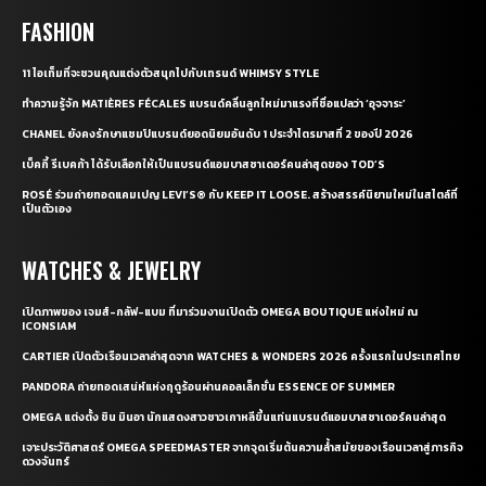
FASHION
11 ไอเท็มที่จะชวนคุณแต่งตัวสนุกไปกับเทรนด์ WHIMSY STYLE
ทำความรู้จัก MATIÈRES FÉCALES แบรนด์คลื่นลูกใหม่มาแรงที่ชื่อแปลว่า ‘อุจจาระ’
CHANEL ยังคงรักษาแชมป์แบรนด์ยอดนิยมอันดับ 1 ประจำไตรมาสที่ 2 ของปี 2026
เบ็คกี้ รีเบคก้า ได้รับเลือกให้เป็นแบรนด์แอมบาสซาเดอร์คนล่าสุดของ TOD’S
ROSÉ ร่วมถ่ายทอดแคมเปญ LEVI’S® กับ KEEP IT LOOSE. สร้างสรรค์นิยามใหม่ในสไตล์ที่
เป็นตัวเอง
WATCHES & JEWELRY
เปิดภาพของ เจมส์-กลัฟ-แบม ที่มาร่วมงานเปิดตัว OMEGA BOUTIQUE แห่งใหม่ ณ
ICONSIAM
CARTIER เปิดตัวเรือนเวลาล่าสุดจาก WATCHES & WONDERS 2026 ครั้งแรกในประเทศไทย
PANDORA ถ่ายทอดเสน่ห์แห่งฤดูร้อนผ่านคอลเล็กชั่น ESSENCE OF SUMMER
OMEGA แต่งตั้ง ชิน มินอา นักแสดงสาวชาวเกาหลีขึ้นแท่นแบรนด์แอมบาสซาเดอร์คนล่าสุด
เจาะประวัติศาสตร์ OMEGA SPEEDMASTER จากจุดเริ่มต้นความล้ำสมัยของเรือนเวลาสู่ภารกิจ
ดวงจันทร์