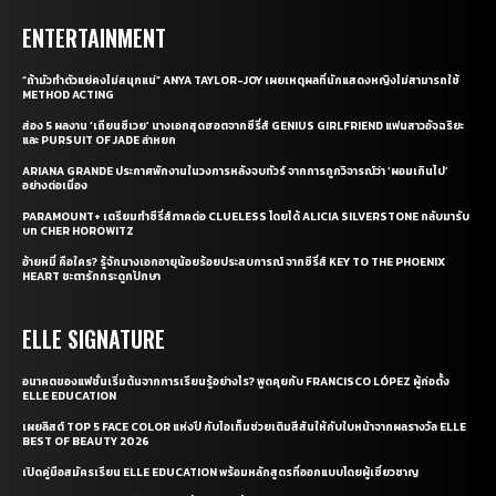
ENTERTAINMENT
“ถ้ามัวทำตัวแย่คงไม่สนุกแน่” ANYA TAYLOR-JOY เผยเหตุผลที่นักแสดงหญิงไม่สามารถใช้
METHOD ACTING
ส่อง 5 ผลงาน ‘เถียนซีเวย’ นางเอกสุดฮอตจากซีรี่ส์ GENIUS GIRLFRIEND แฟนสาวอัจฉริยะ
และ PURSUIT OF JADE ล่าหยก
ARIANA GRANDE ประกาศพักงานในวงการหลังจบทัวร์ จากการถูกวิจารณ์ว่า ‘ผอมเกินไป’
อย่างต่อเนื่อง
PARAMOUNT+ เตรียมทำซีรี่ส์ภาคต่อ CLUELESS โดยได้ ALICIA SILVERSTONE กลับมารับ
บท CHER HOROWITZ
อ้ายหมี่ คือใคร? รู้จักนางเอกอายุน้อยร้อยประสบการณ์ จากซีรี่ส์ KEY TO THE PHOENIX
HEART ชะตารักกระดูกปักษา
ELLE SIGNATURE
อนาคตของแฟชั่นเริ่มต้นจากการเรียนรู้อย่างไร? พูดคุยกับ FRANCISCO LÓPEZ ผู้ก่อตั้ง
ELLE EDUCATION
เผยลิสต์ TOP 5 FACE COLOR แห่งปี กับไอเท็มช่วยเติมสีสันให้กับใบหน้าจากผลรางวัล ELLE
BEST OF BEAUTY 2026
เปิดคู่มือสมัครเรียน ELLE EDUCATION พร้อมหลักสูตรที่ออกแบบโดยผู้เชี่ยวชาญ