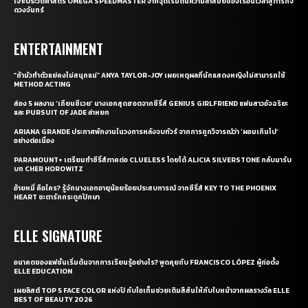
เจาะประวัติศาสตร์ OMEGA SPEEDMASTER จากจุดเริ่มต้นความล้ำสมัยของเรือนเวลาสู่ภารกิจ
ดวงจันทร์
ENTERTAINMENT
“ถ้ามัวทำตัวแย่คงไม่สนุกแน่” ANYA TAYLOR-JOY เผยเหตุผลที่นักแสดงหญิงไม่สามารถใช้
METHOD ACTING
ส่อง 5 ผลงาน ‘เถียนซีเวย’ นางเอกสุดฮอตจากซีรี่ส์ GENIUS GIRLFRIEND แฟนสาวอัจฉริยะ
และ PURSUIT OF JADE ล่าหยก
ARIANA GRANDE ประกาศพักงานในวงการหลังจบทัวร์ จากการถูกวิจารณ์ว่า ‘ผอมเกินไป’
อย่างต่อเนื่อง
PARAMOUNT+ เตรียมทำซีรี่ส์ภาคต่อ CLUELESS โดยได้ ALICIA SILVERSTONE กลับมารับ
บท CHER HOROWITZ
อ้ายหมี่ คือใคร? รู้จักนางเอกอายุน้อยร้อยประสบการณ์ จากซีรี่ส์ KEY TO THE PHOENIX
HEART ชะตารักกระดูกปักษา
ELLE SIGNATURE
อนาคตของแฟชั่นเริ่มต้นจากการเรียนรู้อย่างไร? พูดคุยกับ FRANCISCO LÓPEZ ผู้ก่อตั้ง
ELLE EDUCATION
เผยลิสต์ TOP 5 FACE COLOR แห่งปี กับไอเท็มช่วยเติมสีสันให้กับใบหน้าจากผลรางวัล ELLE
BEST OF BEAUTY 2026