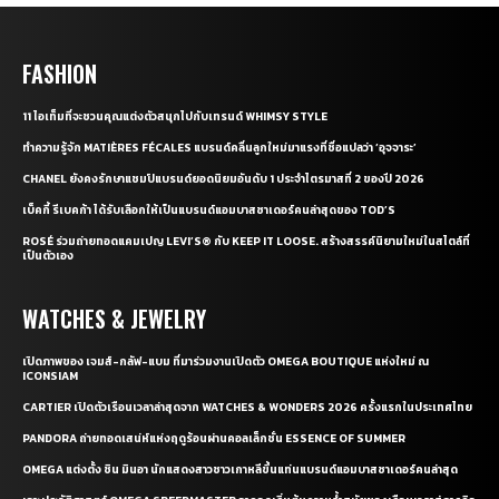
FASHION
11 ไอเท็มที่จะชวนคุณแต่งตัวสนุกไปกับเทรนด์ WHIMSY STYLE
ทำความรู้จัก MATIÈRES FÉCALES แบรนด์คลื่นลูกใหม่มาแรงที่ชื่อแปลว่า ‘อุจจาระ’
CHANEL ยังคงรักษาแชมป์แบรนด์ยอดนิยมอันดับ 1 ประจำไตรมาสที่ 2 ของปี 2026
เบ็คกี้ รีเบคก้า ได้รับเลือกให้เป็นแบรนด์แอมบาสซาเดอร์คนล่าสุดของ TOD’S
ROSÉ ร่วมถ่ายทอดแคมเปญ LEVI’S® กับ KEEP IT LOOSE. สร้างสรรค์นิยามใหม่ในสไตล์ที่
เป็นตัวเอง
WATCHES & JEWELRY
เปิดภาพของ เจมส์-กลัฟ-แบม ที่มาร่วมงานเปิดตัว OMEGA BOUTIQUE แห่งใหม่ ณ
ICONSIAM
CARTIER เปิดตัวเรือนเวลาล่าสุดจาก WATCHES & WONDERS 2026 ครั้งแรกในประเทศไทย
PANDORA ถ่ายทอดเสน่ห์แห่งฤดูร้อนผ่านคอลเล็กชั่น ESSENCE OF SUMMER
OMEGA แต่งตั้ง ชิน มินอา นักแสดงสาวชาวเกาหลีขึ้นแท่นแบรนด์แอมบาสซาเดอร์คนล่าสุด