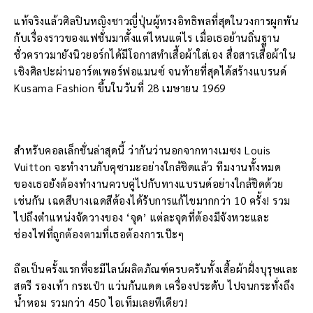
แท้จริงแล้วศิลปินหญิงชาวญี่ปุ่นผู้ทรงอิทธิพลที่สุดในวงการผูกพัน
กับเรื่องราวของแฟชั่นมาตั้งแต่ไหนแต่ไร เมื่อเธอย้านถิ่นฐาน
ชั่วคราวมายังนิวยอร์กได้มีโอกาสทำเสื้อผ้าใส่เอง สื่อสารเสื้อผ้าใน
เชิงศิลปะผ่านอาร์ตเพอร์ฟอแมนซ์ จนท้ายที่สุดได้สร้างแบรนด์
Kusama Fashion ขึ้นในวันที่ 28 เมษายน 1969
สำหรับคอลเล็กชั่นล่าสุดนี้ ว่ากันว่านอกจากทางเมซง Louis
Vuitton จะทำงานกับคุซามะอย่างใกล้ชิดแล้ว ทีมงานทั้งหมด
ของเธอยังต้องทำงานควบคู่ไปกับทางแบรนด์อย่างใกล้ชิดด้วย
เช่นกัน เฉดสีบางเฉดสีต้องได้รับการแก้ไขมากกว่า 10 ครั้ง! รวม
ไปถึงตำแหน่งจัดวางของ ‘จุด’ แต่ละจุดที่ต้องมีจังหวะและ
ช่องไฟที่ถูกต้องตามที่เธอต้องการเป๊ะๆ
ถือเป็นครั้งแรกที่จะมีไลน์ผลิตภัณฑ์ครบครันทั้งเสื้อผ้าฝั่งบุรุษและ
สตรี รองเท้า กระเป๋า แว่นกันแดด เครื่องประดับ ไปจนกระทั่งถึง
น้ำหอม รวมกว่า 450 ไอเท็มเลยทีเดียว!