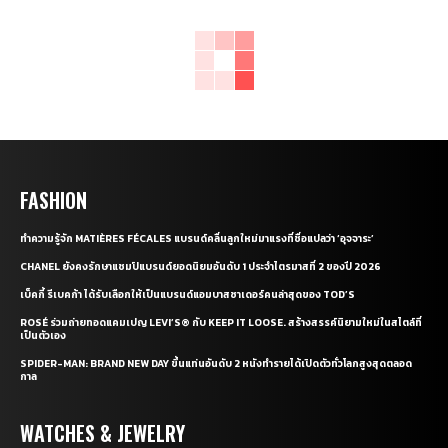
FASHION
ทำความรู้จัก MATIÈRES FÉCALES แบรนด์คลื่นลูกใหม่มาแรงที่ชื่อแปลว่า ‘อุจจาระ’
CHANEL ยังคงรักษาแชมป์แบรนด์ยอดนิยมอันดับ 1 ประจำไตรมาสที่ 2 ของปี 2026
เบ็คกี้ รีเบคก้า ได้รับเลือกให้เป็นแบรนด์แอมบาสซาเดอร์คนล่าสุดของ TOD’S
ROSÉ ร่วมถ่ายทอดแคมเปญ LEVI’S® กับ KEEP IT LOOSE. สร้างสรรค์นิยามใหม่ในสไตล์ที่
เป็นตัวเอง
SPIDER-MAN: BRAND NEW DAY ขึ้นแท่นอันดับ 2 หนังทำรายได้เปิดตัวทั่วโลกสูงสุดตลอด
กาล
WATCHES & JEWELRY