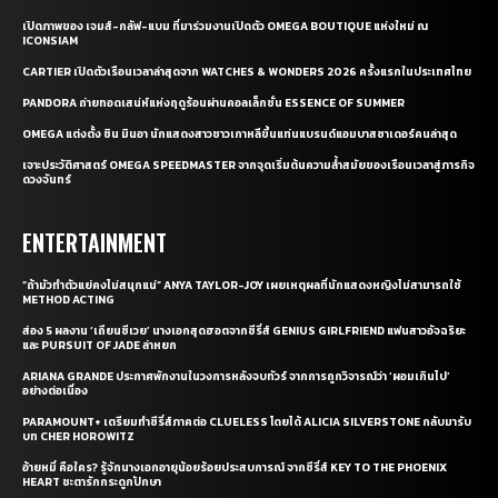
เปิดภาพของ เจมส์-กลัฟ-แบม ที่มาร่วมงานเปิดตัว OMEGA BOUTIQUE แห่งใหม่ ณ
ICONSIAM
CARTIER เปิดตัวเรือนเวลาล่าสุดจาก WATCHES & WONDERS 2026 ครั้งแรกในประเทศไทย
PANDORA ถ่ายทอดเสน่ห์แห่งฤดูร้อนผ่านคอลเล็กชั่น ESSENCE OF SUMMER
OMEGA แต่งตั้ง ชิน มินอา นักแสดงสาวชาวเกาหลีขึ้นแท่นแบรนด์แอมบาสซาเดอร์คนล่าสุด
เจาะประวัติศาสตร์ OMEGA SPEEDMASTER จากจุดเริ่มต้นความล้ำสมัยของเรือนเวลาสู่ภารกิจ
ดวงจันทร์
ENTERTAINMENT
“ถ้ามัวทำตัวแย่คงไม่สนุกแน่” ANYA TAYLOR-JOY เผยเหตุผลที่นักแสดงหญิงไม่สามารถใช้
METHOD ACTING
ส่อง 5 ผลงาน ‘เถียนซีเวย’ นางเอกสุดฮอตจากซีรี่ส์ GENIUS GIRLFRIEND แฟนสาวอัจฉริยะ
และ PURSUIT OF JADE ล่าหยก
ARIANA GRANDE ประกาศพักงานในวงการหลังจบทัวร์ จากการถูกวิจารณ์ว่า ‘ผอมเกินไป’
อย่างต่อเนื่อง
PARAMOUNT+ เตรียมทำซีรี่ส์ภาคต่อ CLUELESS โดยได้ ALICIA SILVERSTONE กลับมารับ
บท CHER HOROWITZ
อ้ายหมี่ คือใคร? รู้จักนางเอกอายุน้อยร้อยประสบการณ์ จากซีรี่ส์ KEY TO THE PHOENIX
HEART ชะตารักกระดูกปักษา