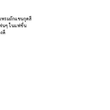
หมพรมถักแขนกุดสี
แฟนๆ ในแฟชั่น
งดี