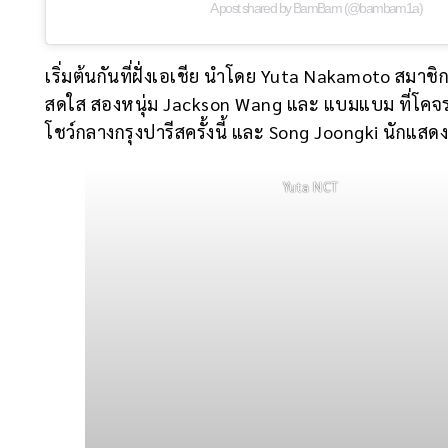
A post shared by BamBam (@bambam1a)
เริ่มต้นกันที่ฝั่งเอเชีย นำโดย Yuta Nakamoto สมาช
สดใส สองหนุ่ม Jackson Wang และ แบมแบม ที่โคจรก
โชว์กลางกรุงปารีสครั้งนี้ และ Song Joongki นักแสดงหนุ
Yuta NCT