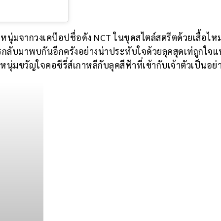
ิกหนุ่มจากวงเคป๊อปชื่อดัง NCT ในชุดสไตล์สตรีตด้วยเสื้อไ
ลับมาพบกันอีกครังอย่างน่าประทับใจด้วยลุคสุดเท่ถูกใจ
่มขวัญใจคอซีรี่ส์เกาหลีกับลุคสีฟ้าที่เข้ากับเจ้าตัวเป็นอย่า