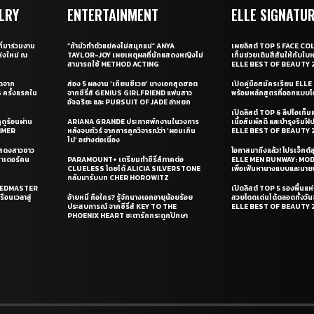
LRY
ENTERTAINMENT
ELLE SIGNATU
ี่มาร่วมงาน
“ถ้ามัวทำตัวแย่คงไม่สนุกแน่” ANYA
เผยลิสต์ TOP 5 FACE COL
่งใหม่ ณ
TAYLOR-JOY เผยเหตุผลที่นักแสดงหญิงไม่
เท็มช่วยเติมสีสันให้กับใบ
สามารถใช้ METHOD ACTING
ELLE BEST OF BEAUTY 
ุดจาก
ส่อง 5 ผลงาน ‘เถียนซีเวย’ นางเอกสุดฮอต
เปิดคู่มือสมัครเรียน EL
ครั้งแรกใน
จากซีรี่ส์ GENIUS GIRLFRIEND แฟนสาว
พร้อมหลักสูตรที่ออกแบบโด
อัจฉริยะ และ PURSUIT OF JADE ล่าหยก
เปิดลิสต์ TOP 6 ลิปไอเท็มแห
ดูร้อนผ่าน
ARIANA GRANDE ประกาศพักงานในวงการ
เนื้อสัมผัสดี และบำรุงริม
UMMER
หลังจบทัวร์ จากการถูกวิจารณ์ว่า ‘ผอมเกิน
ELLE BEST OF BEAUTY 
ไป’ อย่างต่อเนื่อง
แสดงสาวชาว
โอกาสมาถึงแล้ว! โปรเจ็กต์
ซาเดอร์คน
PARAMOUNT+ เตรียมทำซีรี่ส์ภาคต่อ
ELLE MEN RUNWAY: MO
CLUELESS โดยได้ ALICIA SILVERSTONE
เพื่อเฟ้นหานางแบบและนาย
กลับมารับบท CHER HOROWITZ
PEEDMASTER
เปิดลิสต์ TOP 5 รองพื้นแห่
ือนเวลาสู่
อ้ายหมี่ คือใคร? รู้จักนางเอกอายุน้อยร้อย
สวยโดดเด่นได้ตลอดทั้งวั
ประสบการณ์ จากซีรี่ส์ KEY TO THE
ELLE BEST OF BEAUTY 
PHOENIX HEART ชะตารักกระดูกปักษา