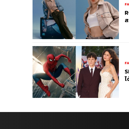
F
R
ส
F
S
ไ