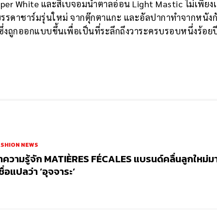
er White และสีเบจอมน้ำตาลอ่อน Light Mastic ไม่เพียงเท
รดาชาร์มรุ่นใหม่ จากตุ๊กตาแกะ และอัลปากาทำจากหนังกั
ึ่งถูกออกแบบขึ้นเพื่อเป็นที่ระลึกถึงวาระครบรอบหนึ่งร้อยป
ASHION NEWS
ำความรู้จัก MATIÈRES FÉCALES แบรนด์คลื่นลูกใหม่ม
่ชื่อแปลว่า ‘อุจจาระ’