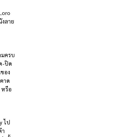
 Loro
นังลาย
วามครบ
ด-ปิด
นของ
ายคาด
 หรือ
vy ไป
ดำ