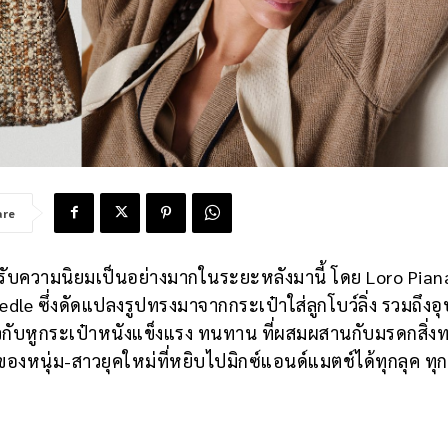
are
ได้รับความนิยมเป็นอย่างมากในระยะหลังมานี้ โดย Loro Piana
 Needle ซึ่งดัดแปลงรูปทรงมาจากกระเป๋าใส่ลูกโบว์ลิ่ง รวมถึงอ
าวกับหูกระเป๋าหนังแข็งแรง ทนทาน ที่ผสมผสานกับมรดกสิ่
งหนุ่ม-สาวยุคใหม่ที่หยิบไปมิกซ์แอนด์แมตช์ได้ทุกลุค ทุก