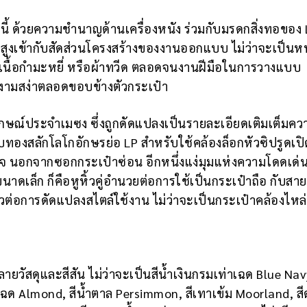
le นี้ ด้วยความชำนาญด้านเครื่องหนัง ร่วมกับมรดกสิ่งทอของ
พสูงเข้ากับสัดส่วนโครงสร้างของงานออกแบบ ไม่ว่าจะเป็นห
นเนื้อกำมะหยี่ หรือผ้าทวีด ตลอดจนงานฝีมือในการวางแบบ
มงามสง่าตลอดขอบข้างตัวกระเป๋า
กษณ์ประจำเมซง ซึ่งถูกดัดแปลงเป็นรายละเอียดเติมเต็มค
องสลักโลโกอักษรย่อ LP สำหรับใช้คล้องล็อกหัวซิปรูดเปิ
 นอกจากซอกกระเป๋าซ่อน อีกหนึ่งแง่มุมแห่งความโดดเด่
ะขนาดเล็ก ก็คือหูหิ้วคู่อำนวยต่อการใช้เป็นกระเป๋าถือ กับส
ต่อการดัดแปลงสไตล์ใช้งาน ไม่ว่าจะเป็นกระเป๋าคล้องไหล่
ลายวัสดุและสีสัน ไม่ว่าจะเป็นสีน้ำเงินกรมเท่าเฉด Blue Na
นเฉด Almond, สีน้ำตาล Persimmon, สีเทาเข้ม Moorland, สี