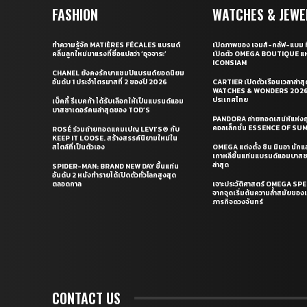
FASHION
WATCHES & JEWE
ทำความรู้จัก MATIÈRES FÉCALES แบรนด์
เปิดภาพของ เจมส์-กลัฟ-แบม ท
คลื่นลูกใหม่มาแรงที่ชื่อแปลว่า ‘อุจจาระ’
เปิดตัว OMEGA BOUTIQUE แห
ICONSIAM
CHANEL ยังคงรักษาแชมป์แบรนด์ยอดนิยม
อันดับ 1 ประจำไตรมาสที่ 2 ของปี 2026
CARTIER เปิดตัวเรือนเวลาล่าส
WATCHES & WONDERS 2026 
ประเทศไทย
เบ็คกี้ รีเบคก้า ได้รับเลือกให้เป็นแบรนด์แอม
บาสซาเดอร์คนล่าสุดของ TOD’S
PANDORA ถ่ายทอดเสน่ห์แห่งฤ
คอลเล็กชั่น ESSENCE OF S
ROSÉ ร่วมถ่ายทอดแคมเปญ LEVI’S® กับ
KEEP IT LOOSE. สร้างสรรค์นิยามใหม่ใน
สไตล์ที่เป็นตัวเอง
OMEGA แต่งตั้ง ชิน มินอา นัก
เกาหลีขึ้นแท่นแบรนด์แอมบาส
ล่าสุด
SPIDER-MAN: BRAND NEW DAY ขึ้นแท่น
อันดับ 2 หนังทำรายได้เปิดตัวทั่วโลกสูงสุด
ตลอดกาล
เจาะประวัติศาสตร์ OMEGA S
จากจุดเริ่มต้นความล้ำสมัยของเร
ภารกิจดวงจันทร์
CONTACT US