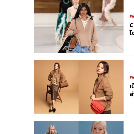
F
C
ไ
F
เ
ล