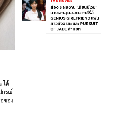
TV & MOVIES
ส่อง 5 ผลงาน ‘เถียนซีเวย’
นางเอกสุดฮอตจากซีรี่ส์
GENIUS GIRLFRIEND แฟน
สาวอัจฉริยะ และ PURSUIT
OF JADE ล่าหยก
 ได้
ุปกรณ์
งทอของ