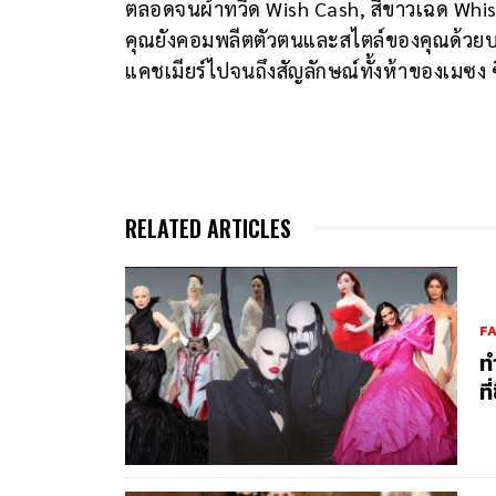
ตลอดจนผ้าทวีด Wish Cash, สีขาวเฉด Whisp
คุณยังคอมพลีตตัวตนและสไตล์ของคุณด้วยบร
แคชเมียร์ไปจนถึงสัญลักษณ์ทั้งห้าของเมซง ซ
RELATED ARTICLES
F
ท
ที