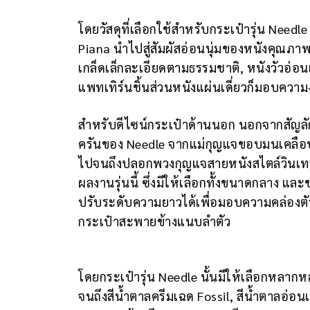
โดยวัสดุที่เลือกใช้สำหรับกระเป๋ารุ่น Need
Piana นำไปสู่สัมผัสอ่อนนุ่มของหนังคุณภา
เกล็ดเล็กละเอียดตามธรรมชาติ, หนังวัวอ่อ
แพทเทิร์นชิ้นส่วนหนังแผ่นเดี่ยวก็มอบควา
สำหรับดีไซน์กระเป๋าด้านนอก นอกจากสัญลั
ครันของ Needle จากแม่กุญแจขอบมนเคลือบท
ไปจนถึงปลอกพวงกุญแจสายหนังสไตล์วินเทจ
ผลงานรุ่นนี้ ซึ่งมีให้เลือกทั้งขนาดกลาง แล
ปรับระดับความยาวได้เพื่อมอบความคล่องตัว
กระเป๋าสะพายข้างแนบลำตัว
โดยกระเป๋ารุ่น Needle นั้นมีให้เลือกหลากห
จนถึงสีน้ำตาลครีมเฉด Fossil, สีน้ำตาลอ่อ