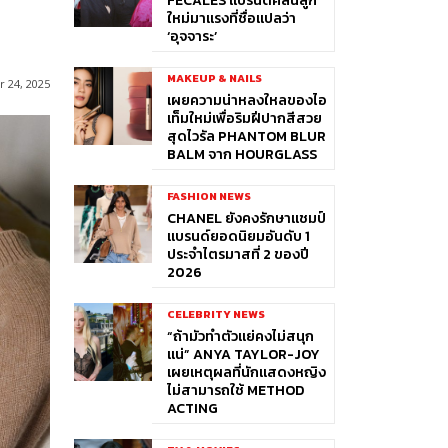
FÉCALES แบรนด์คลื่นลูก
ใหม่มาแรงที่ชื่อแปลว่า
‘อุจจาระ’
MAKEUP & NAILS
 24, 2025
เผยความน่าหลงใหลของไอ
เท็มใหม่เพื่อริมฝีปากสีสวย
สุดไวรัล PHANTOM BLUR
BALM จาก HOURGLASS
FASHION NEWS
CHANEL ยังคงรักษาแชมป์
แบรนด์ยอดนิยมอันดับ 1
ประจำไตรมาสที่ 2 ของปี
2026
CELEBRITY NEWS
“ถ้ามัวทำตัวแย่คงไม่สนุก
แน่” ANYA TAYLOR-JOY
เผยเหตุผลที่นักแสดงหญิง
ไม่สามารถใช้ METHOD
ACTING