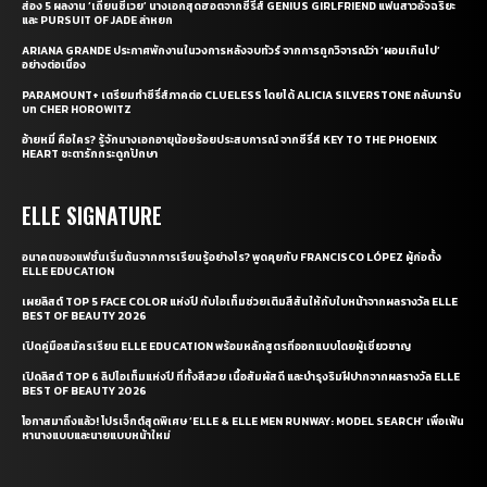
ส่อง 5 ผลงาน ‘เถียนซีเวย’ นางเอกสุดฮอตจากซีรี่ส์ GENIUS GIRLFRIEND แฟนสาวอัจฉริยะ
และ PURSUIT OF JADE ล่าหยก
ARIANA GRANDE ประกาศพักงานในวงการหลังจบทัวร์ จากการถูกวิจารณ์ว่า ‘ผอมเกินไป’
อย่างต่อเนื่อง
PARAMOUNT+ เตรียมทำซีรี่ส์ภาคต่อ CLUELESS โดยได้ ALICIA SILVERSTONE กลับมารับ
บท CHER HOROWITZ
อ้ายหมี่ คือใคร? รู้จักนางเอกอายุน้อยร้อยประสบการณ์ จากซีรี่ส์ KEY TO THE PHOENIX
HEART ชะตารักกระดูกปักษา
ELLE SIGNATURE
อนาคตของแฟชั่นเริ่มต้นจากการเรียนรู้อย่างไร? พูดคุยกับ FRANCISCO LÓPEZ ผู้ก่อตั้ง
ELLE EDUCATION
เผยลิสต์ TOP 5 FACE COLOR แห่งปี กับไอเท็มช่วยเติมสีสันให้กับใบหน้าจากผลรางวัล ELLE
BEST OF BEAUTY 2026
เปิดคู่มือสมัครเรียน ELLE EDUCATION พร้อมหลักสูตรที่ออกแบบโดยผู้เชี่ยวชาญ
เปิดลิสต์ TOP 6 ลิปไอเท็มแห่งปี ที่ทั้งสีสวย เนื้อสัมผัสดี และบำรุงริมฝีปากจากผลรางวัล ELLE
BEST OF BEAUTY 2026
โอกาสมาถึงแล้ว! โปรเจ็กต์สุดพิเศษ ‘ELLE & ELLE MEN RUNWAY: MODEL SEARCH’ เพื่อเฟ้น
หานางแบบและนายแบบหน้าใหม่