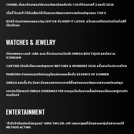
CHANEL ยังคงรักษาแชมป์แบรนด์ยอดนิยมอันดับ 1 ประจำไตรมาสที่ 2 ของปี 2026
เบ็คกี้ รีเบคก้า ได้รับเลือกให้เป็นแบรนด์แอมบาสซาเดอร์คนล่าสุดของ TOD’S
ROSÉ ร่วมถ่ายทอดแคมเปญ LEVI’S® กับ KEEP IT LOOSE. สร้างสรรค์นิยามใหม่ในสไตล์ที่
เป็นตัวเอง
WATCHES & JEWELRY
เปิดภาพของ เจมส์-กลัฟ-แบม ที่มาร่วมงานเปิดตัว OMEGA BOUTIQUE แห่งใหม่ ณ
ICONSIAM
CARTIER เปิดตัวเรือนเวลาล่าสุดจาก WATCHES & WONDERS 2026 ครั้งแรกในประเทศไทย
PANDORA ถ่ายทอดเสน่ห์แห่งฤดูร้อนผ่านคอลเล็กชั่น ESSENCE OF SUMMER
OMEGA แต่งตั้ง ชิน มินอา นักแสดงสาวชาวเกาหลีขึ้นแท่นแบรนด์แอมบาสซาเดอร์คนล่าสุด
เจาะประวัติศาสตร์ OMEGA SPEEDMASTER จากจุดเริ่มต้นความล้ำสมัยของเรือนเวลาสู่ภารกิจ
ดวงจันทร์
ENTERTAINMENT
“ถ้ามัวทำตัวแย่คงไม่สนุกแน่” ANYA TAYLOR-JOY เผยเหตุผลที่นักแสดงหญิงไม่สามารถใช้
METHOD ACTING