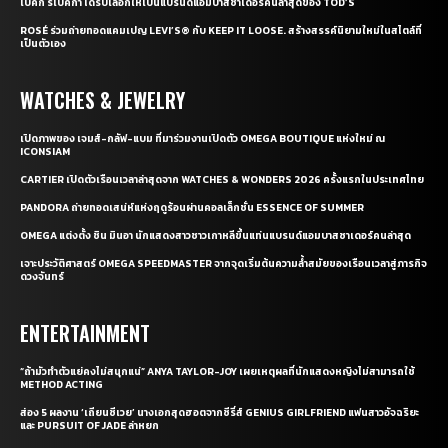
เบ็คกี้ รีเบคก้า ได้รับเลือกให้เป็นแบรนด์แอมบาสซาเดอร์คนล่าสุดของ TOD’S
ROSÉ ร่วมถ่ายทอดแคมเปญ LEVI’S® กับ KEEP IT LOOSE. สร้างสรรค์นิยามใหม่ในสไตล์ที่
เป็นตัวเอง
WATCHES & JEWELRY
เปิดภาพของ เจมส์-กลัฟ-แบม ที่มาร่วมงานเปิดตัว OMEGA BOUTIQUE แห่งใหม่ ณ
ICONSIAM
CARTIER เปิดตัวเรือนเวลาล่าสุดจาก WATCHES & WONDERS 2026 ครั้งแรกในประเทศไทย
PANDORA ถ่ายทอดเสน่ห์แห่งฤดูร้อนผ่านคอลเล็กชั่น ESSENCE OF SUMMER
OMEGA แต่งตั้ง ชิน มินอา นักแสดงสาวชาวเกาหลีขึ้นแท่นแบรนด์แอมบาสซาเดอร์คนล่าสุด
เจาะประวัติศาสตร์ OMEGA SPEEDMASTER จากจุดเริ่มต้นความล้ำสมัยของเรือนเวลาสู่ภารกิจ
ดวงจันทร์
ENTERTAINMENT
“ถ้ามัวทำตัวแย่คงไม่สนุกแน่” ANYA TAYLOR-JOY เผยเหตุผลที่นักแสดงหญิงไม่สามารถใช้
METHOD ACTING
ส่อง 5 ผลงาน ‘เถียนซีเวย’ นางเอกสุดฮอตจากซีรี่ส์ GENIUS GIRLFRIEND แฟนสาวอัจฉริยะ
และ PURSUIT OF JADE ล่าหยก