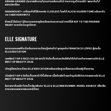
ARIANA GRANDE ประกาศพักงานในวงการหลังจบทัวร์ จากการถูกวิจารณ์ว่า ‘ผอมเกินไป’
อย่างต่อเนื่อง
PARAMOUNT+ เตรียมทำซีรี่ส์ภาคต่อ CLUELESS โดยได้ ALICIA SILVERSTONE กลับมารับ
บท CHER HOROWITZ
อ้ายหมี่ คือใคร? รู้จักนางเอกอายุน้อยร้อยประสบการณ์ จากซีรี่ส์ KEY TO THE PHOENIX
HEART ชะตารักกระดูกปักษา
ELLE SIGNATURE
อนาคตของแฟชั่นเริ่มต้นจากการเรียนรู้อย่างไร? พูดคุยกับ FRANCISCO LÓPEZ ผู้ก่อตั้ง
ELLE EDUCATION
เผยลิสต์ TOP 5 FACE COLOR แห่งปี กับไอเท็มช่วยเติมสีสันให้กับใบหน้าจากผลรางวัล ELLE
BEST OF BEAUTY 2026
เปิดคู่มือสมัครเรียน ELLE EDUCATION พร้อมหลักสูตรที่ออกแบบโดยผู้เชี่ยวชาญ
เปิดลิสต์ TOP 6 ลิปไอเท็มแห่งปี ที่ทั้งสีสวย เนื้อสัมผัสดี และบำรุงริมฝีปากจากผลรางวัล ELLE
BEST OF BEAUTY 2026
โอกาสมาถึงแล้ว! โปรเจ็กต์สุดพิเศษ ‘ELLE & ELLE MEN RUNWAY: MODEL SEARCH’ เพื่อเฟ้น
หานางแบบและนายแบบหน้าใหม่