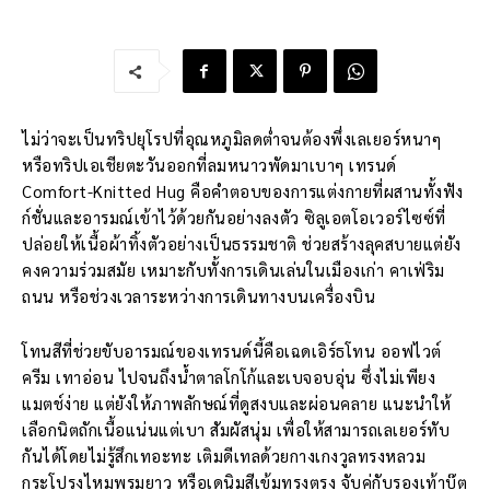
ไม่ว่าจะเป็นทริปยุโรปที่อุณหภูมิลดต่ำจนต้องพึ่งเลเยอร์หนาๆ
หรือทริปเอเชียตะวันออกที่ลมหนาวพัดมาเบาๆ เทรนด์
Comfort-Knitted Hug คือคำตอบของการแต่งกายที่ผสานทั้งฟัง
ก์ชั่นและอารมณ์เข้าไว้ด้วยกันอย่างลงตัว ซิลูเอตโอเวอร์ไซซ์ที่
ปล่อยให้เนื้อผ้าทิ้งตัวอย่างเป็นธรรมชาติ ช่วยสร้างลุคสบายแต่ยัง
คงความร่วมสมัย เหมาะกับทั้งการเดินเล่นในเมืองเก่า คาเฟ่ริม
ถนน หรือช่วงเวลาระหว่างการเดินทางบนเครื่องบิน
โทนสีที่ช่วยขับอารมณ์ของเทรนด์นี้คือเฉดเอิร์ธโทน ออฟไวต์
ครีม เทาอ่อน ไปจนถึงน้ำตาลโกโก้และเบจอบอุ่น ซึ่งไม่เพียง
แมตช์ง่าย แต่ยังให้ภาพลักษณ์ที่ดูสงบและผ่อนคลาย แนะนำให้
เลือกนิตถักเนื้อแน่นแต่เบา สัมผัสนุ่ม เพื่อให้สามารถเลเยอร์ทับ
กันได้โดยไม่รู้สึกเทอะทะ เติมดีเทลด้วยกางเกงวูลทรงหลวม
กระโปรงไหมพรมยาว หรือเดนิมสีเข้มทรงตรง จับคู่กับรองเท้าบู๊ต