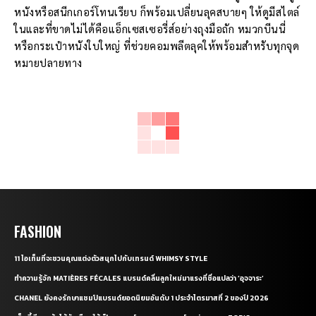
หนังหรือสนีกเกอร์โทนเรียบ ก็พร้อมเปลี่ยนลุคสบายๆ ให้ดูมีสไตล์
ในและที่ขาดไม่ได้คือแอ็กเซสเซอรี่ส์อย่างถุงมือถัก หมวกบีนนี่
หรือกระเป๋าหนังใบใหญ่ ที่ช่วยคอมพลีตลุคให้พร้อมสำหรับทุกจุด
หมายปลายทาง
FASHION
11 ไอเท็มที่จะชวนคุณแต่งตัวสนุกไปกับเทรนด์ WHIMSY STYLE
ทำความรู้จัก MATIÈRES FÉCALES แบรนด์คลื่นลูกใหม่มาแรงที่ชื่อแปลว่า ‘อุจจาระ’
CHANEL ยังคงรักษาแชมป์แบรนด์ยอดนิยมอันดับ 1 ประจำไตรมาสที่ 2 ของปี 2026