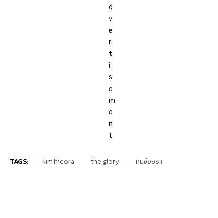
TAGS:
kim hieora
the glory
คิมฮีออรา