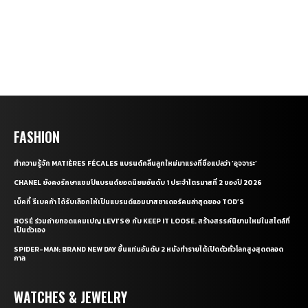
FASHION
ทำความรู้จัก MATIÈRES FÉCALES แบรนด์คลื่นลูกใหม่มาแรงที่ชื่อแปลว่า ‘อุจจาระ’
CHANEL ยังคงรักษาแชมป์แบรนด์ยอดนิยมอันดับ 1 ประจำไตรมาสที่ 2 ของปี 2026
เบ็คกี้ รีเบคก้า ได้รับเลือกให้เป็นแบรนด์แอมบาสซาเดอร์คนล่าสุดของ TOD’S
ROSÉ ร่วมถ่ายทอดแคมเปญ LEVI’S® กับ KEEP IT LOOSE. สร้างสรรค์นิยามใหม่ในสไตล์ที่
เป็นตัวเอง
SPIDER-MAN: BRAND NEW DAY ขึ้นแท่นอันดับ 2 หนังทำรายได้เปิดตัวทั่วโลกสูงสุดตลอด
กาล
WATCHES & JEWELRY