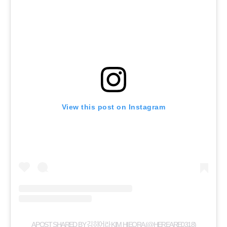
View this post on Instagram
A POST SHARED BY 김히어라 KIM HIEORA (@HEREARE0318)