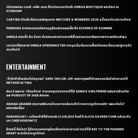
เปิดภาพของ เจมส์-กลัฟ-แบม ที่มาร่วมงานเปิดตัว OMEGA BOUTIQUE แห่งใหม่ ณ
ICONSIAM
CARTIER เปิดตัวเรือนเวลาล่าสุดจาก WATCHES & WONDERS 2026 ครั้งแรกในประเทศไทย
PANDORA ถ่ายทอดเสน่ห์แห่งฤดูร้อนผ่านคอลเล็กชั่น ESSENCE OF SUMMER
OMEGA แต่งตั้ง ชิน มินอา นักแสดงสาวชาวเกาหลีขึ้นแท่นแบรนด์แอมบาสซาเดอร์คนล่าสุด
เจาะประวัติศาสตร์ OMEGA SPEEDMASTER จากจุดเริ่มต้นความล้ำสมัยของเรือนเวลาสู่ภารกิจ
ดวงจันทร์
ENTERTAINMENT
“ถ้ามัวทำตัวแย่คงไม่สนุกแน่” ANYA TAYLOR-JOY เผยเหตุผลที่นักแสดงหญิงไม่สามารถใช้
METHOD ACTING
ส่อง 5 ผลงาน ‘เถียนซีเวย’ นางเอกสุดฮอตจากซีรี่ส์ GENIUS GIRLFRIEND แฟนสาวอัจฉริยะ
และ PURSUIT OF JADE ล่าหยก
ARIANA GRANDE ประกาศพักงานในวงการหลังจบทัวร์ จากการถูกวิจารณ์ว่า ‘ผอมเกินไป’
อย่างต่อเนื่อง
PARAMOUNT+ เตรียมทำซีรี่ส์ภาคต่อ CLUELESS โดยได้ ALICIA SILVERSTONE กลับมารับ
บท CHER HOROWITZ
อ้ายหมี่ คือใคร? รู้จักนางเอกอายุน้อยร้อยประสบการณ์ จากซีรี่ส์ KEY TO THE PHOENIX
HEART ชะตารักกระดูกปักษา