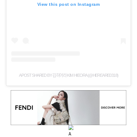
View this post on Instagram
A POST SHARED BY 김히어라 KIM HIEORA (@HEREARE0318)