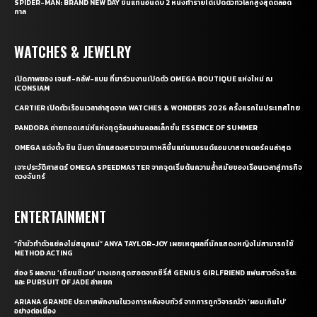
SPIDER-MAN: BRAND NEW DAY ขึ้นแท่นอันดับ 2 หนังทำรายได้เปิดตัวทั่วโลกสูงสุดตลอด
กาล
WATCHES & JEWELRY
เปิดภาพของ เจมส์-กลัฟ-แบม ที่มาร่วมงานเปิดตัว OMEGA BOUTIQUE แห่งใหม่ ณ
ICONSIAM
CARTIER เปิดตัวเรือนเวลาล่าสุดจาก WATCHES & WONDERS 2026 ครั้งแรกในประเทศไทย
PANDORA ถ่ายทอดเสน่ห์แห่งฤดูร้อนผ่านคอลเล็กชั่น ESSENCE OF SUMMER
OMEGA แต่งตั้ง ชิน มินอา นักแสดงสาวชาวเกาหลีขึ้นแท่นแบรนด์แอมบาสซาเดอร์คนล่าสุด
เจาะประวัติศาสตร์ OMEGA SPEEDMASTER จากจุดเริ่มต้นความล้ำสมัยของเรือนเวลาสู่ภารกิจ
ดวงจันทร์
ENTERTAINMENT
“ถ้ามัวทำตัวแย่คงไม่สนุกแน่” ANYA TAYLOR-JOY เผยเหตุผลที่นักแสดงหญิงไม่สามารถใช้
METHOD ACTING
ส่อง 5 ผลงาน ‘เถียนซีเวย’ นางเอกสุดฮอตจากซีรี่ส์ GENIUS GIRLFRIEND แฟนสาวอัจฉริยะ
และ PURSUIT OF JADE ล่าหยก
ARIANA GRANDE ประกาศพักงานในวงการหลังจบทัวร์ จากการถูกวิจารณ์ว่า ‘ผอมเกินไป’
อย่างต่อเนื่อง