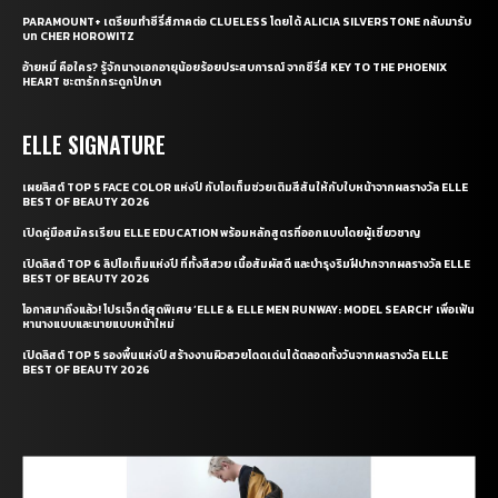
PARAMOUNT+ เตรียมทำซีรี่ส์ภาคต่อ CLUELESS โดยได้ ALICIA SILVERSTONE กลับมารับ
บท CHER HOROWITZ
อ้ายหมี่ คือใคร? รู้จักนางเอกอายุน้อยร้อยประสบการณ์ จากซีรี่ส์ KEY TO THE PHOENIX
HEART ชะตารักกระดูกปักษา
ELLE SIGNATURE
เผยลิสต์ TOP 5 FACE COLOR แห่งปี กับไอเท็มช่วยเติมสีสันให้กับใบหน้าจากผลรางวัล ELLE
BEST OF BEAUTY 2026
เปิดคู่มือสมัครเรียน ELLE EDUCATION พร้อมหลักสูตรที่ออกแบบโดยผู้เชี่ยวชาญ
เปิดลิสต์ TOP 6 ลิปไอเท็มแห่งปี ที่ทั้งสีสวย เนื้อสัมผัสดี และบำรุงริมฝีปากจากผลรางวัล ELLE
BEST OF BEAUTY 2026
โอกาสมาถึงแล้ว! โปรเจ็กต์สุดพิเศษ ‘ELLE & ELLE MEN RUNWAY: MODEL SEARCH’ เพื่อเฟ้น
หานางแบบและนายแบบหน้าใหม่
เปิดลิสต์ TOP 5 รองพื้นแห่งปี สร้างงานผิวสวยโดดเด่นได้ตลอดทั้งวันจากผลรางวัล ELLE
BEST OF BEAUTY 2026