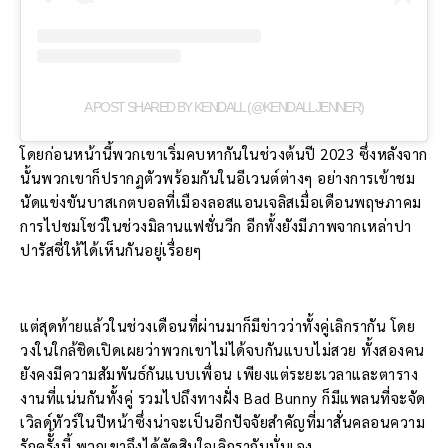
A POST SHARED BY KENDALL (@KENDALLJENNER)
โดยก่อนหน้านี้พวกเขาเริ่มคบหากันในช่วงต้นปี 2023 ซึ่งหลังจาก
นั้นพวกเขาก็ปรากฏตัวพร้อมกันในอีเวนต์ต่างๆ อย่างการเข้าชม
นัดแข่งขันบาสเกตบอลที่เมืองลอสแอนเจลิสเมื่อเดือนพฤษภาคม
การไปชมโชว์ในช่วงมิลานแฟชั่นวีก อีกทั้งยังมีภาพจากเหล่าปา
ปารัสซี่ให้ได้เห็นกันอยู่เรื่อยๆ
แต่สุดท้ายแล้วในช่วงเดือนที่ผ่านมาก็มีข่าวว่าทั้งคู่เลิกรากัน โดย
วงในใกล้ชิดเปิดเผยว่าพวกเขาไม่ได้จบกันแบบไม่สวย ทั้งสองคน
ยังคงมีความสัมพันธ์กันแบบเพื่อน เพียงแต่ระยะเวลาและตาราง
งานที่แน่นกันทั้งคู่ รวมไปถึงทางฝั่ง Bad Bunny ก็มีแพลนที่จะจัด
เวิลด์ทัวร์ในปีหน้าซึ่งน่าจะเป็นอีกปัจจัยสำคัญที่มาสั่นคลอนความ
รักครัั้งนี้ พวกเขาจึงได้ตัดสินใจเลิกรากันนั่นเอง