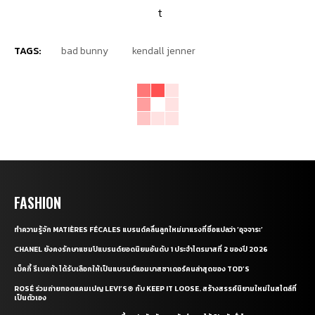
TAGS:
bad bunny
kendall jenner
FASHION
ทำความรู้จัก MATIÈRES FÉCALES แบรนด์คลื่นลูกใหม่มาแรงที่ชื่อแปลว่า ‘อุจจาระ’
CHANEL ยังคงรักษาแชมป์แบรนด์ยอดนิยมอันดับ 1 ประจำไตรมาสที่ 2 ของปี 2026
เบ็คกี้ รีเบคก้า ได้รับเลือกให้เป็นแบรนด์แอมบาสซาเดอร์คนล่าสุดของ TOD’S
ROSÉ ร่วมถ่ายทอดแคมเปญ LEVI’S® กับ KEEP IT LOOSE. สร้างสรรค์นิยามใหม่ในสไตล์ที่
เป็นตัวเอง