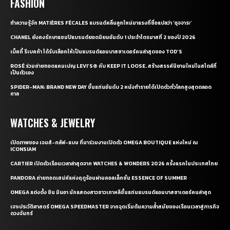
FASHION
ทำความรู้จัก MATIÈRES FÉCALES แบรนด์คลื่นลูกใหม่มาแรงที่ชื่อแปลว่า ‘อุจจาระ’
CHANEL ยังคงรักษาแชมป์แบรนด์ยอดนิยมอันดับ 1 ประจำไตรมาสที่ 2 ของปี 2026
เบ็คกี้ รีเบคก้า ได้รับเลือกให้เป็นแบรนด์แอมบาสซาเดอร์คนล่าสุดของ TOD’S
ROSÉ ร่วมถ่ายทอดแคมเปญ LEVI’S® กับ KEEP IT LOOSE. สร้างสรรค์นิยามใหม่ในสไตล์ที่
เป็นตัวเอง
SPIDER-MAN: BRAND NEW DAY ขึ้นแท่นอันดับ 2 หนังทำรายได้เปิดตัวทั่วโลกสูงสุดตลอด
กาล
WATCHES & JEWELRY
เปิดภาพของ เจมส์-กลัฟ-แบม ที่มาร่วมงานเปิดตัว OMEGA BOUTIQUE แห่งใหม่ ณ
ICONSIAM
CARTIER เปิดตัวเรือนเวลาล่าสุดจาก WATCHES & WONDERS 2026 ครั้งแรกในประเทศไทย
PANDORA ถ่ายทอดเสน่ห์แห่งฤดูร้อนผ่านคอลเล็กชั่น ESSENCE OF SUMMER
OMEGA แต่งตั้ง ชิน มินอา นักแสดงสาวชาวเกาหลีขึ้นแท่นแบรนด์แอมบาสซาเดอร์คนล่าสุด
เจาะประวัติศาสตร์ OMEGA SPEEDMASTER จากจุดเริ่มต้นความล้ำสมัยของเรือนเวลาสู่ภารกิจ
ดวงจันทร์