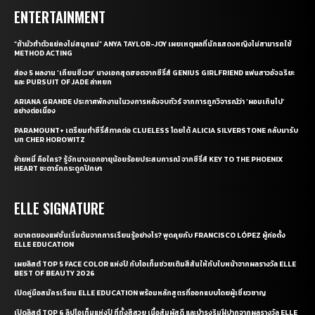
ENTERTAINMENT
“ถ้ามัวทำตัวแย่คงไม่สนุกแน่” ANYA TAYLOR-JOY เผยเหตุผลที่นักแสดงหญิงไม่สามารถใช้
METHOD ACTING
ส่อง 5 ผลงาน ‘เถียนซีเวย’ นางเอกสุดฮอตจากซีรี่ส์ GENIUS GIRLFRIEND แฟนสาวอัจฉริยะ
และ PURSUIT OF JADE ล่าหยก
ARIANA GRANDE ประกาศพักงานในวงการหลังจบทัวร์ จากการถูกวิจารณ์ว่า ‘ผอมเกินไป’
อย่างต่อเนื่อง
PARAMOUNT+ เตรียมทำซีรี่ส์ภาคต่อ CLUELESS โดยได้ ALICIA SILVERSTONE กลับมารับ
บท CHER HOROWITZ
อ้ายหมี่ คือใคร? รู้จักนางเอกอายุน้อยร้อยประสบการณ์ จากซีรี่ส์ KEY TO THE PHOENIX
HEART ชะตารักกระดูกปักษา
ELLE SIGNATURE
อนาคตของแฟชั่นเริ่มต้นจากการเรียนรู้อย่างไร? พูดคุยกับ FRANCISCO LÓPEZ ผู้ก่อตั้ง
ELLE EDUCATION
เผยลิสต์ TOP 5 FACE COLOR แห่งปี กับไอเท็มช่วยเติมสีสันให้กับใบหน้าจากผลรางวัล ELLE
BEST OF BEAUTY 2026
เปิดคู่มือสมัครเรียน ELLE EDUCATION พร้อมหลักสูตรที่ออกแบบโดยผู้เชี่ยวชาญ
เปิดลิสต์ TOP 6 ลิปไอเท็มแห่งปี ที่ทั้งสีสวย เนื้อสัมผัสดี และบำรุงริมฝีปากจากผลรางวัล ELLE