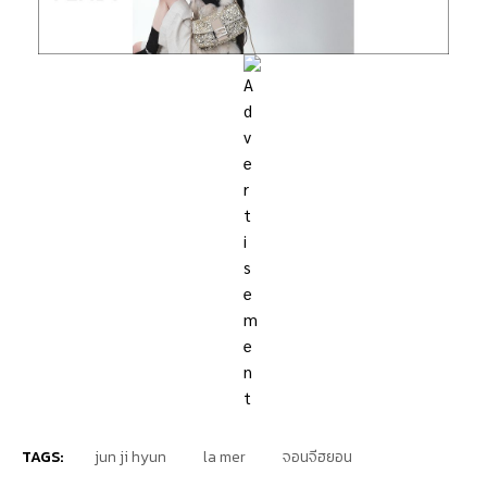
TAGS:
jun ji hyun
la mer
จอนจีฮยอน