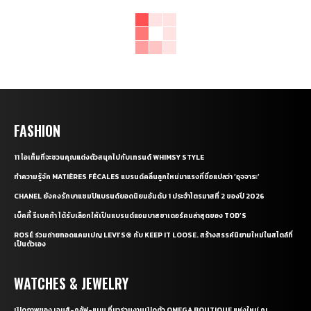
FASHION
11 ไอเท็มที่จะชวนคุณแต่งตัวสนุกไปกับเทรนด์ WHIMSY STYLE
ทำความรู้จัก MATIÈRES FÉCALES แบรนด์คลื่นลูกใหม่มาแรงที่ชื่อแปลว่า ‘อุจจาระ’
CHANEL ยังคงรักษาแชมป์แบรนด์ยอดนิยมอันดับ 1 ประจำไตรมาสที่ 2 ของปี 2026
เบ็คกี้ รีเบคก้า ได้รับเลือกให้เป็นแบรนด์แอมบาสซาเดอร์คนล่าสุดของ TOD’S
ROSÉ ร่วมถ่ายทอดแคมเปญ LEVI’S® กับ KEEP IT LOOSE. สร้างสรรค์นิยามใหม่ในสไตล์ที่
เป็นตัวเอง
WATCHES & JEWELRY
เปิดภาพของ เจมส์-กลัฟ-แบม ที่มาร่วมงานเปิดตัว OMEGA BOUTIQUE แห่งใหม่ ณ