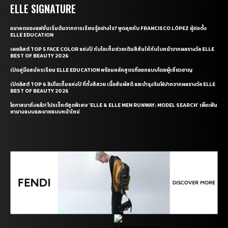
ELLE SIGNATURE
อนาคตของแฟชั่นเริ่มต้นจากการเรียนรู้อย่างไร? พูดคุยกับ FRANCISCO LÓPEZ ผู้ก่อตั้ง
ELLE EDUCATION
เผยลิสต์ TOP 5 FACE COLOR แห่งปี กับไอเท็มช่วยเติมสีสันให้กับใบหน้าจากผลรางวัล ELLE
BEST OF BEAUTY 2026
เปิดคู่มือสมัครเรียน ELLE EDUCATION พร้อมหลักสูตรที่ออกแบบโดยผู้เชี่ยวชาญ
เปิดลิสต์ TOP 6 ลิปไอเท็มแห่งปี ที่ทั้งสีสวย เนื้อสัมผัสดี และบำรุงริมฝีปากจากผลรางวัล ELLE
BEST OF BEAUTY 2026
โอกาสมาถึงแล้ว! โปรเจ็กต์สุดพิเศษ ‘ELLE & ELLE MEN RUNWAY: MODEL SEARCH’ เพื่อเฟ้น
หานางแบบและนายแบบหน้าใหม่