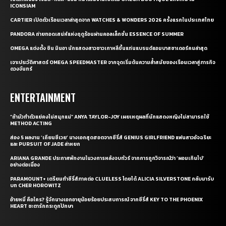
ICONSIAM
CARTIER เปิดตัวเรือนเวลาล่าสุดจาก WATCHES & WONDERS 2026 ครั้งแรกในประเทศไทย
PANDORA ถ่ายทอดเสน่ห์แห่งฤดูร้อนผ่านคอลเล็กชั่น ESSENCE OF SUMMER
OMEGA แต่งตั้ง ชิน มินอา นักแสดงสาวชาวเกาหลีขึ้นแท่นแบรนด์แอมบาสซาเดอร์คนล่าสุด
เจาะประวัติศาสตร์ OMEGA SPEEDMASTER จากจุดเริ่มต้นความล้ำสมัยของเรือนเวลาสู่ภารกิจ
ดวงจันทร์
ENTERTAINMENT
“ถ้ามัวทำตัวแย่คงไม่สนุกแน่” ANYA TAYLOR-JOY เผยเหตุผลที่นักแสดงหญิงไม่สามารถใช้
METHOD ACTING
ส่อง 5 ผลงาน ‘เถียนซีเวย’ นางเอกสุดฮอตจากซีรี่ส์ GENIUS GIRLFRIEND แฟนสาวอัจฉริยะ
และ PURSUIT OF JADE ล่าหยก
ARIANA GRANDE ประกาศพักงานในวงการหลังจบทัวร์ จากการถูกวิจารณ์ว่า ‘ผอมเกินไป’
อย่างต่อเนื่อง
PARAMOUNT+ เตรียมทำซีรี่ส์ภาคต่อ CLUELESS โดยได้ ALICIA SILVERSTONE กลับมารับ
บท CHER HOROWITZ
อ้ายหมี่ คือใคร? รู้จักนางเอกอายุน้อยร้อยประสบการณ์ จากซีรี่ส์ KEY TO THE PHOENIX
HEART ชะตารักกระดูกปักษา