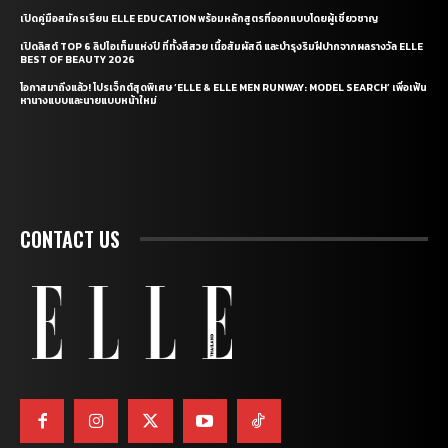
เปิดคู่มือสมัครเรียน ELLE EDUCATION พร้อมหลักสูตรที่ออกแบบโดยผู้เชี่ยวชาญ
เปิดลิสต์ TOP 6 ลิปไอเท็มแห่งปี ที่ทั้งสีสวย เนื้อสัมผัสดี และบำรุงริมฝีปากจากผลรางวัล ELLE
BEST OF BEAUTY 2026
โอกาสมาถึงแล้ว! โปรเจ็กต์สุดพิเศษ ‘ELLE & ELLE MEN RUNWAY: MODEL SEARCH’ เพื่อเฟ้น
หานางแบบและนายแบบหน้าใหม่
CONTACT US