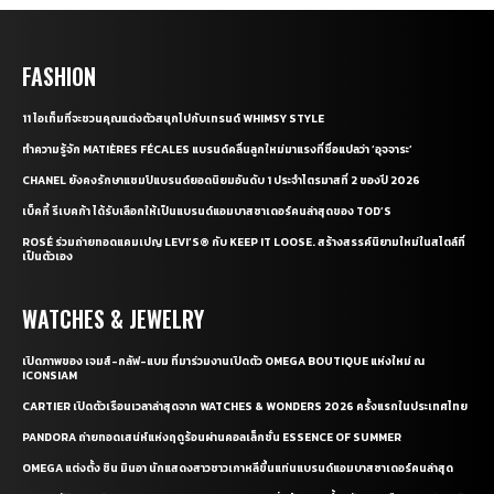
FASHION
11 ไอเท็มที่จะชวนคุณแต่งตัวสนุกไปกับเทรนด์ WHIMSY STYLE
ทำความรู้จัก MATIÈRES FÉCALES แบรนด์คลื่นลูกใหม่มาแรงที่ชื่อแปลว่า ‘อุจจาระ’
CHANEL ยังคงรักษาแชมป์แบรนด์ยอดนิยมอันดับ 1 ประจำไตรมาสที่ 2 ของปี 2026
เบ็คกี้ รีเบคก้า ได้รับเลือกให้เป็นแบรนด์แอมบาสซาเดอร์คนล่าสุดของ TOD’S
ROSÉ ร่วมถ่ายทอดแคมเปญ LEVI’S® กับ KEEP IT LOOSE. สร้างสรรค์นิยามใหม่ในสไตล์ที่
เป็นตัวเอง
WATCHES & JEWELRY
เปิดภาพของ เจมส์-กลัฟ-แบม ที่มาร่วมงานเปิดตัว OMEGA BOUTIQUE แห่งใหม่ ณ
ICONSIAM
CARTIER เปิดตัวเรือนเวลาล่าสุดจาก WATCHES & WONDERS 2026 ครั้งแรกในประเทศไทย
PANDORA ถ่ายทอดเสน่ห์แห่งฤดูร้อนผ่านคอลเล็กชั่น ESSENCE OF SUMMER
OMEGA แต่งตั้ง ชิน มินอา นักแสดงสาวชาวเกาหลีขึ้นแท่นแบรนด์แอมบาสซาเดอร์คนล่าสุด