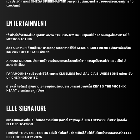
เจาะประวัติศาสตร์ OMEGA SPEEDMASTER จากจุดเริ่มต้นความล้ำสมัยของเรือนเวลาสู่ภารกิจ
ดวงจันทร์
ENTERTAINMENT
“ถ้ามัวทำตัวแย่คงไม่สนุกแน่” ANYA TAYLOR-JOY เผยเหตุผลที่นักแสดงหญิงไม่สามารถใช้
METHOD ACTING
ส่อง 5 ผลงาน ‘เถียนซีเวย’ นางเอกสุดฮอตจากซีรี่ส์ GENIUS GIRLFRIEND แฟนสาวอัจฉริยะ
และ PURSUIT OF JADE ล่าหยก
ARIANA GRANDE ประกาศพักงานในวงการหลังจบทัวร์ จากการถูกวิจารณ์ว่า ‘ผอมเกินไป’
อย่างต่อเนื่อง
PARAMOUNT+ เตรียมทำซีรี่ส์ภาคต่อ CLUELESS โดยได้ ALICIA SILVERSTONE กลับมารับ
บท CHER HOROWITZ
อ้ายหมี่ คือใคร? รู้จักนางเอกอายุน้อยร้อยประสบการณ์ จากซีรี่ส์ KEY TO THE PHOENIX
HEART ชะตารักกระดูกปักษา
ELLE SIGNATURE
อนาคตของแฟชั่นเริ่มต้นจากการเรียนรู้อย่างไร? พูดคุยกับ FRANCISCO LÓPEZ ผู้ก่อตั้ง
ELLE EDUCATION
เผยลิสต์ TOP 5 FACE COLOR แห่งปี กับไอเท็มช่วยเติมสีสันให้กับใบหน้าจากผลรางวัล ELLE
BEST OF BEAUTY 2026