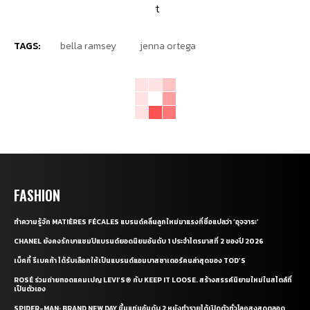
TAGS:
bella ramsey
jenna ortega
FASHION
ทำความรู้จัก MATIÈRES FÉCALES แบรนด์คลื่นลูกใหม่มาแรงที่ชื่อแปลว่า ‘อุจจาระ’
CHANEL ยังคงรักษาแชมป์แบรนด์ยอดนิยมอันดับ 1 ประจำไตรมาสที่ 2 ของปี 2026
เบ็คกี้ รีเบคก้า ได้รับเลือกให้เป็นแบรนด์แอมบาสซาเดอร์คนล่าสุดของ TOD’S
ROSÉ ร่วมถ่ายทอดแคมเปญ LEVI’S® กับ KEEP IT LOOSE. สร้างสรรค์นิยามใหม่ในสไตล์ที่
เป็นตัวเอง
SPIDER-MAN: BRAND NEW DAY ขึ้นแท่นอันดับ 2 หนังทำรายได้เปิดตัวทั่วโลกสูงสุดตลอด