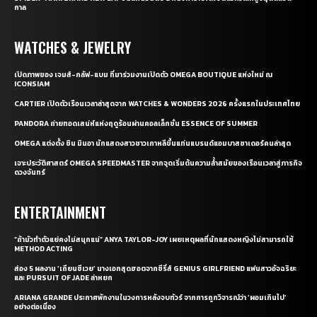
กาล
WATCHES & JEWELRY
เปิดภาพของ เจมส์-กลัฟ-แบม ที่มาร่วมงานเปิดตัว OMEGA BOUTIQUE แห่งใหม่ ณ
ICONSIAM
CARTIER เปิดตัวเรือนเวลาล่าสุดจาก WATCHES & WONDERS 2026 ครั้งแรกในประเทศไทย
PANDORA ถ่ายทอดเสน่ห์แห่งฤดูร้อนผ่านคอลเล็กชั่น ESSENCE OF SUMMER
OMEGA แต่งตั้ง ชิน มินอา นักแสดงสาวชาวเกาหลีขึ้นแท่นแบรนด์แอมบาสซาเดอร์คนล่าสุด
เจาะประวัติศาสตร์ OMEGA SPEEDMASTER จากจุดเริ่มต้นความล้ำสมัยของเรือนเวลาสู่ภารกิจ
ดวงจันทร์
ENTERTAINMENT
“ถ้ามัวทำตัวแย่คงไม่สนุกแน่” ANYA TAYLOR-JOY เผยเหตุผลที่นักแสดงหญิงไม่สามารถใช้
METHOD ACTING
ส่อง 5 ผลงาน ‘เถียนซีเวย’ นางเอกสุดฮอตจากซีรี่ส์ GENIUS GIRLFRIEND แฟนสาวอัจฉริยะ
และ PURSUIT OF JADE ล่าหยก
ARIANA GRANDE ประกาศพักงานในวงการหลังจบทัวร์ จากการถูกวิจารณ์ว่า ‘ผอมเกินไป’
อย่างต่อเนื่อง