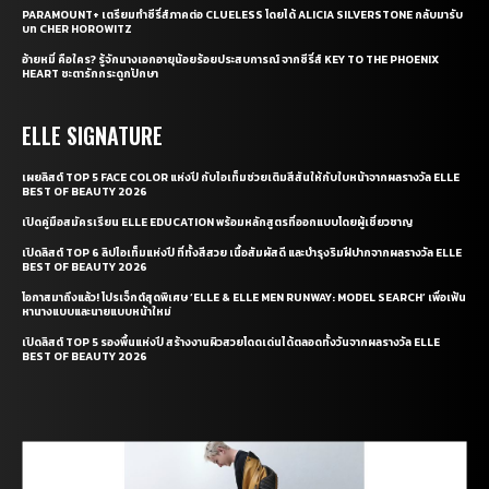
PARAMOUNT+ เตรียมทำซีรี่ส์ภาคต่อ CLUELESS โดยได้ ALICIA SILVERSTONE กลับมารับ
บท CHER HOROWITZ
อ้ายหมี่ คือใคร? รู้จักนางเอกอายุน้อยร้อยประสบการณ์ จากซีรี่ส์ KEY TO THE PHOENIX
HEART ชะตารักกระดูกปักษา
ELLE SIGNATURE
เผยลิสต์ TOP 5 FACE COLOR แห่งปี กับไอเท็มช่วยเติมสีสันให้กับใบหน้าจากผลรางวัล ELLE
BEST OF BEAUTY 2026
เปิดคู่มือสมัครเรียน ELLE EDUCATION พร้อมหลักสูตรที่ออกแบบโดยผู้เชี่ยวชาญ
เปิดลิสต์ TOP 6 ลิปไอเท็มแห่งปี ที่ทั้งสีสวย เนื้อสัมผัสดี และบำรุงริมฝีปากจากผลรางวัล ELLE
BEST OF BEAUTY 2026
โอกาสมาถึงแล้ว! โปรเจ็กต์สุดพิเศษ ‘ELLE & ELLE MEN RUNWAY: MODEL SEARCH’ เพื่อเฟ้น
หานางแบบและนายแบบหน้าใหม่
เปิดลิสต์ TOP 5 รองพื้นแห่งปี สร้างงานผิวสวยโดดเด่นได้ตลอดทั้งวันจากผลรางวัล ELLE
BEST OF BEAUTY 2026