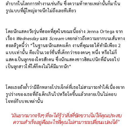
ลำบากในโลกการทำงานเช่นกัน ซึ่งความท้าทายเหล่านั้นก็มาใน
รูปแบบที่ผู้ใหญ่อาจนึกไม่ถึงเลยทีเดียว
โดยนักแสดงวัยรุ่นที่ฮอตที่สุดในขณะนี้อย่าง Jenna Ortega จาก
เรื่อง
Wednesday
และ
Scream
เคยกล่าวถึงความยากบนเส้นทาง
ฮอลลีวูดนี้ว่า “ในฐานะนักแสดงเด็ก งานที่คุณจะได้ทำมีเพียง 2
แบบเท่านั้น คือเป็นเวอร์ชั่นที่เด็กกว่าของคนๆ หนึ่ง หรือไม่ก็
แสดงเป็นลูกของใครสักคน ซึ่งนักแสดงชาวฮิสแปนิกที่ฉันจะไป
เป็นลูกสาวให้ได้ก็คงไม่ได้มีมากนัก”
โดยเธอยังย้ำว่ามีอีกหลายโปรเจ็กต์ที่เธอไม่สามารถทำได้เนื่องจาก
รูปร่างของเธอที่ยังเด็กเกินไปหรือโตขึ้นแล้วกลายเป็นไม่ตอบ
โจทย์กับบทเหล่านั้น
“มันยากมากจริงๆ ที่จะได้รู้ว่าสิ่งที่ขัดขวางไม่ให้คุณประสบ
ความสำเร็จอยู่คืออะไรที่คุณไม่สามารถเปลี่ยนแปลงได้”