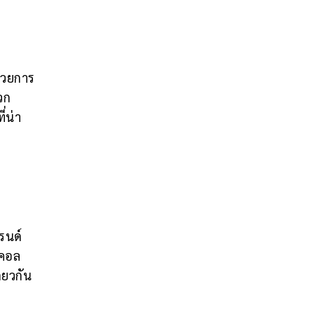
้วยการ
มวก
่น่า
รนด์
นคอล
ียวกัน