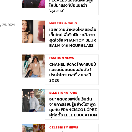
FÉCALES แบรนด์คลื่นลูก
ใหม่มาแรงที่ชื่อแปลว่า
‘อุจจาระ’
MAKEUP & NAILS
y 25, 2024
เผยความน่าหลงใหลของไอ
เท็มใหม่เพื่อริมฝีปากสีสวย
สุดไวรัล PHANTOM BLUR
BALM จาก HOURGLASS
FASHION NEWS
CHANEL ยังคงรักษาแชมป์
แบรนด์ยอดนิยมอันดับ 1
ประจำไตรมาสที่ 2 ของปี
2026
ELLE SIGNATURE
อนาคตของแฟชั่นเริ่มต้น
จากการเรียนรู้อย่างไร? พูด
คุยกับ FRANCISCO LÓPEZ
ผู้ก่อตั้ง ELLE EDUCATION
CELEBRITY NEWS