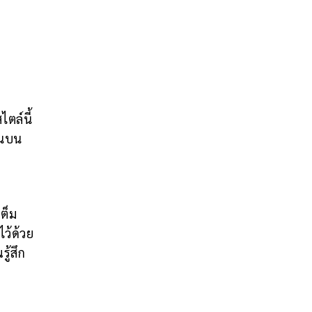
ตล์นี้
อนบน
เต็ม
ว้ด้วย
ู้สึก