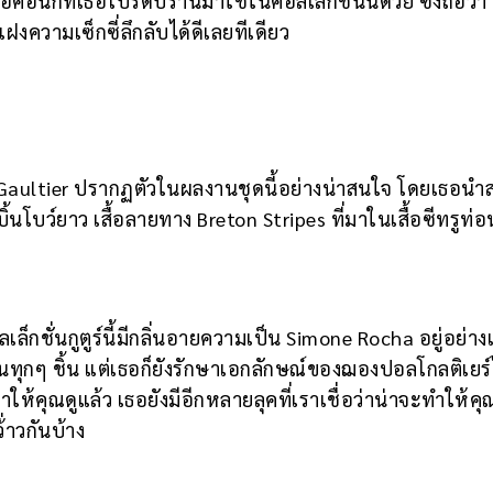
ดไอคอนิกที่เธอโปรดปรานมาใช้ในคอลเล็กชั่นนี้ด้วย ซึ่งถือว่า
แฝงความเซ็กซี่ลึกลับได้ดีเลยทีเดียว
Gaultier ปรากฏตัวในผลงานชุดนี้อย่างน่าสนใจ โดยเธอนำสไ
้นโบว์ยาว เสื้อลายทาง Breton Stripes ที่มาในเสื้อซีทรูท่
ล็กชั่นกูตูร์นี้มีกลิ่นอายความเป็น Simone Rocha อยู่อย่าง
ในทุกๆ ชิ้น แต่เธอก็ยังรักษาเอกลักษณ์ของฌองปอลโกลติเยร์ไ
ให้คุณดูแล้ว เธอยังมีอีกหลายลุคที่เราเชื่อว่าน่าจะทำให้คุณร
่าวกันบ้าง