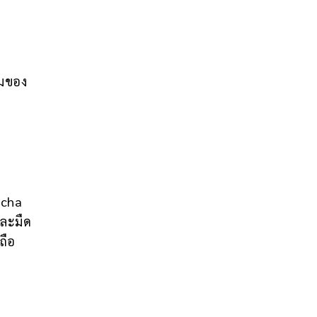
ลมของ
ocha
ละมืด
ถือ