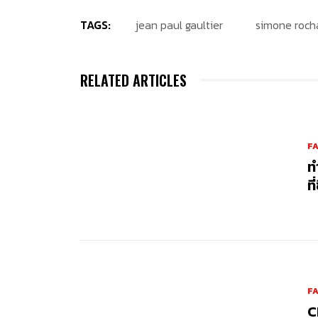
TAGS:
jean paul gaultier
simone roch
RELATED ARTICLES
F
ท
ที
F
C