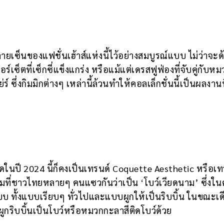
เซ็นของแฟชั่นเฮ้าส์แห่งนี้ไว้อย่างสมบูรณ์แบบ ไม่ว่าจะด
อร์เซ็ตที่เซ็กซี่แข็งแกร่ง หรือแม้แต่เดรสฟูฟ่องที่จับคู่กับห
่งกิมมิกต่างๆ เหล่านี้ล้วนทำให้คอลเล็กชั่นนี้เป็นผลงานที
ดในปี 2024 นี้ก็คงเป็นเทรนด์ Coquette Aesthetic หรือเท
บว์ตามที่ชาวไทยหลายๆ คนแซวกันว่าเป็น ‘โบว์เวียดนาม’ ซึ่งใ
แบบ ทั้งแบบเรียบๆ ทั่วไปและแบบผูกให้เป็นริบบิ้น ในขณะเด
หูผูกริบบิ้นเป็นโบว์หรือหมวกกะลาสีติดโบว์ด้วย