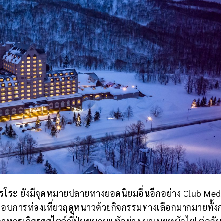
รโระ ยังมีจุดหมายปลายทางยอดนิยมอื่นอีกอย่าง Club Med
ชอบการท่องเที่ยวฤดูหนาวด้วยกิจกรรมทางเลือกมากมายทั้ง
ลองอาหารเลิศรสสไตล์ญี่ปุ่นขนานแท้อย่าง นาเบะหม้อไฟ ต่อกันท