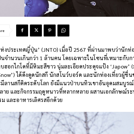
are
ห่งประเทศญี่ปุ่น’ (JNTO) เมื่อปี 2567 ที่ผ่านมาพบว่านักท่
เป็นจำนวนเกินกว่า 1 ล้านคน โดยเฉพาะในโซนที่เหมาะกับก
่งแถบฮอกไกโดที่มีหิมะสีขาว นุ่มละเอียดประดุจแป้ง ‘Japow’
’) ได้ดึงดูดนักสกี นักสโนว์บอร์ด และนักท่องเที่ยวผู้ชื่
ลานสกีติดระดับโลก ยังมีแนวป่าบนทิวเขาอันอุดมสมบูรณ์ 
อนคลาย และกิจกรรมฤดูหนาวที่หลากหลาย ผสานเอกลักษณ์ระ
ม และอาหารเลิศรสอีกด้วย