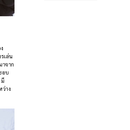
อง
ารเล่น
 (มาจาก
นชอบ
มี
หว่าง