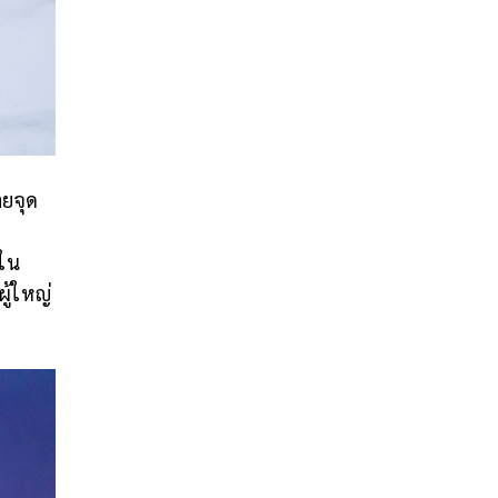
ยจุด
ใน
ู้ใหญ่