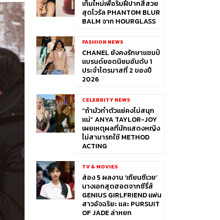
เท็มใหม่เพื่อริมฝีปากสีสวย
สุดไวรัล PHANTOM BLUR
BALM จาก HOURGLASS
FASHION NEWS
CHANEL ยังคงรักษาแชมป์
แบรนด์ยอดนิยมอันดับ 1
ประจำไตรมาสที่ 2 ของปี
2026
CELEBRITY NEWS
“ถ้ามัวทำตัวแย่คงไม่สนุก
แน่” ANYA TAYLOR-JOY
เผยเหตุผลที่นักแสดงหญิง
ไม่สามารถใช้ METHOD
ACTING
TV & MOVIES
ส่อง 5 ผลงาน ‘เถียนซีเวย’
นางเอกสุดฮอตจากซีรี่ส์
GENIUS GIRLFRIEND แฟน
สาวอัจฉริยะ และ PURSUIT
OF JADE ล่าหยก