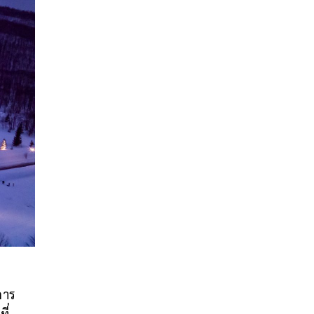
การ
ี่