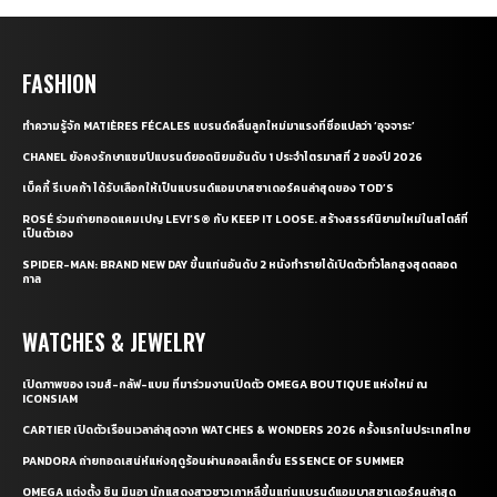
FASHION
ทำความรู้จัก MATIÈRES FÉCALES แบรนด์คลื่นลูกใหม่มาแรงที่ชื่อแปลว่า ‘อุจจาระ’
CHANEL ยังคงรักษาแชมป์แบรนด์ยอดนิยมอันดับ 1 ประจำไตรมาสที่ 2 ของปี 2026
เบ็คกี้ รีเบคก้า ได้รับเลือกให้เป็นแบรนด์แอมบาสซาเดอร์คนล่าสุดของ TOD’S
ROSÉ ร่วมถ่ายทอดแคมเปญ LEVI’S® กับ KEEP IT LOOSE. สร้างสรรค์นิยามใหม่ในสไตล์ที่
เป็นตัวเอง
SPIDER-MAN: BRAND NEW DAY ขึ้นแท่นอันดับ 2 หนังทำรายได้เปิดตัวทั่วโลกสูงสุดตลอด
กาล
WATCHES & JEWELRY
เปิดภาพของ เจมส์-กลัฟ-แบม ที่มาร่วมงานเปิดตัว OMEGA BOUTIQUE แห่งใหม่ ณ
ICONSIAM
CARTIER เปิดตัวเรือนเวลาล่าสุดจาก WATCHES & WONDERS 2026 ครั้งแรกในประเทศไทย
PANDORA ถ่ายทอดเสน่ห์แห่งฤดูร้อนผ่านคอลเล็กชั่น ESSENCE OF SUMMER
OMEGA แต่งตั้ง ชิน มินอา นักแสดงสาวชาวเกาหลีขึ้นแท่นแบรนด์แอมบาสซาเดอร์คนล่าสุด