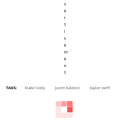
TAGS:
blake lively
justin baldoni
taylor swift