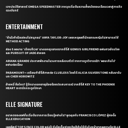
เจาะประวัติศาสตร์ OMEGA SPEEDMASTER จากจุดเริ่มต้นความล้ำสมัยของเรือนเวลาสู่ภารกิจ
ดวงจันทร์
ENTERTAINMENT
“ถ้ามัวทำตัวแย่คงไม่สนุกแน่” ANYA TAYLOR-JOY เผยเหตุผลที่นักแสดงหญิงไม่สามารถใช้
METHOD ACTING
ส่อง 5 ผลงาน ‘เถียนซีเวย’ นางเอกสุดฮอตจากซีรี่ส์ GENIUS GIRLFRIEND แฟนสาวอัจฉริยะ
และ PURSUIT OF JADE ล่าหยก
ARIANA GRANDE ประกาศพักงานในวงการหลังจบทัวร์ จากการถูกวิจารณ์ว่า ‘ผอมเกินไป’
อย่างต่อเนื่อง
PARAMOUNT+ เตรียมทำซีรี่ส์ภาคต่อ CLUELESS โดยได้ ALICIA SILVERSTONE กลับมารับ
บท CHER HOROWITZ
อ้ายหมี่ คือใคร? รู้จักนางเอกอายุน้อยร้อยประสบการณ์ จากซีรี่ส์ KEY TO THE PHOENIX
HEART ชะตารักกระดูกปักษา
ELLE SIGNATURE
อนาคตของแฟชั่นเริ่มต้นจากการเรียนรู้อย่างไร? พูดคุยกับ FRANCISCO LÓPEZ ผู้ก่อตั้ง
ELLE EDUCATION
เผยลิสต์ TOP 5 FACE COLOR แห่งปี กับไอเท็มช่วยเติมสีสันให้กับใบหน้าจากผลรางวัล ELLE