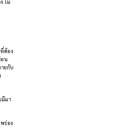
ง ไม่
ี่ต้อง
มือน
วายกับ
ม
ยมีมา
กพร่อง