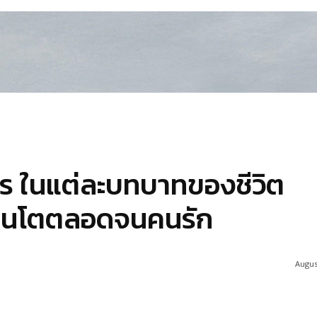
นธร ในแต่ละบทบาทของชีวิต
าวคนโตตลอดจนคนรัก
Augus