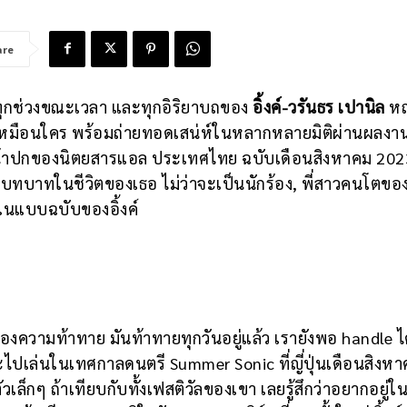
are
ทุกช่วงขณะเวลา และทุกอิริยาบถของ
อิ้งค์-วรันธร เปานิล
หญ
ไม่เหมือนใคร พร้อมถ่ายทอดเสน่ห์ในหลากหลายมิติผ่านผลงา
าปกของนิตยสารแอล ประเทศไทย ฉบับเดือนสิงหาคม 2023 
่ละบทบาทในชีวิตของเธอ ไม่ว่าจะเป็นนักร้อง, พี่สาวคนโตขอ
ในแบบฉบับของอิ้งค์
งความท้าทาย มันท้าทายทุกวันอยู่แล้ว เรายังพอ handle ได
จะไปเล่นในเทศกาลดนตรี Summer Sonic ที่ญี่ปุ่นเดือนสิงหาค
ตัวเล็กๆ ถ้าเทียบกับทั้งเฟสติวัลของเขา เลยรู้สึกว่าอยากอยู่ในจ