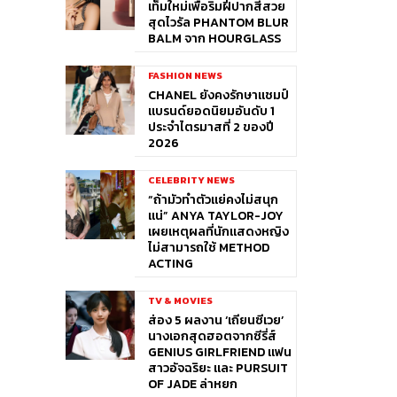
เท็มใหม่เพื่อริมฝีปากสีสวย
สุดไวรัล PHANTOM BLUR
BALM จาก HOURGLASS
FASHION NEWS
CHANEL ยังคงรักษาแชมป์
แบรนด์ยอดนิยมอันดับ 1
ประจำไตรมาสที่ 2 ของปี
2026
CELEBRITY NEWS
“ถ้ามัวทำตัวแย่คงไม่สนุก
แน่” ANYA TAYLOR-JOY
เผยเหตุผลที่นักแสดงหญิง
ไม่สามารถใช้ METHOD
ACTING
TV & MOVIES
ส่อง 5 ผลงาน ‘เถียนซีเวย’
นางเอกสุดฮอตจากซีรี่ส์
GENIUS GIRLFRIEND แฟน
สาวอัจฉริยะ และ PURSUIT
OF JADE ล่าหยก