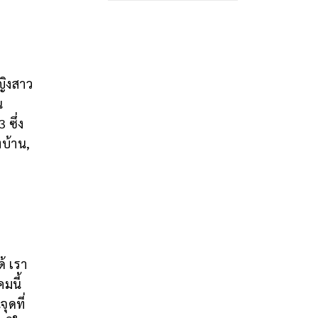
ิงสาว
น
ซึ่ง
งบ้าน,
้ เรา
มนี้
ุดที่