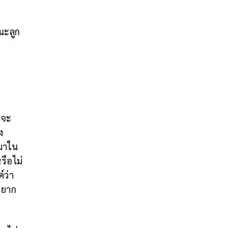
นะลูก
กจะ
ง
ะมาใน
รือไม่
์ว่า
อยาก