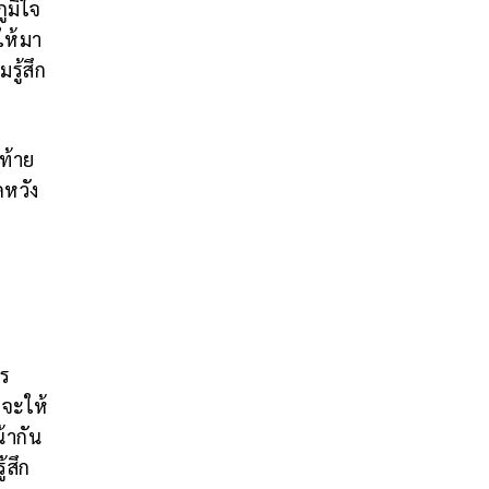
ูมิใจ
ให้มา
รู้สึก
ดท้าย
ดหวัง
ไร
วจะให้
้ากัน
้สึก