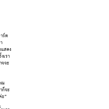
พาร์ต
รา
เคยแสดง
ึ่งเรา
อาจจะ
มาณ
ราก็จะ
ค่ะ”