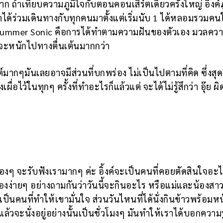
ก ถ้าเทียบความภูมิใจกับตอนคอนเสิร์ตเดี่ยวครั้งใหญ่ อิ้งค์ภ
ด้ร่วมเดินทางกับทุกคนมาตั้งแต่เริ่มนับ 1 ได้หลอมรวมคน
วมใน Summer Sonic คือการได้ทำตามความฝันของตัวเอง มวลความ
้จะหนักไปทางตื่นเต้นมากกว่า
ต์มากๆมันเลยอาจมีส่วนที่บกพร่อง ไม่เป็นไปตามที่คิด ซึ่งสุ
ื่อไว้ในทุกๆ ครั้งที่ทำอะไรก็แล้วแต่ จะได้ไม่รู้สึกว่า อุ๊ย ผิ
งๆ จะรับฟังเรามากๆ ค่ะ อิ้งค์จะเป็นคนที่คอยตัดสินใจอะ
องง่ายๆ อย่างถามกันว่าวันนี้จะกินอะไร หรือแม่และน้องสา
เป็นคนที่ทำให้เขามั่นใจ ส่วนวันไหนที่ได้นั่งกินข้าวพร้อมหน
วจะนั่งอยู่อย่างนั้นเป็นชั่วโมงๆ มันทำให้เราได้บอกความรู