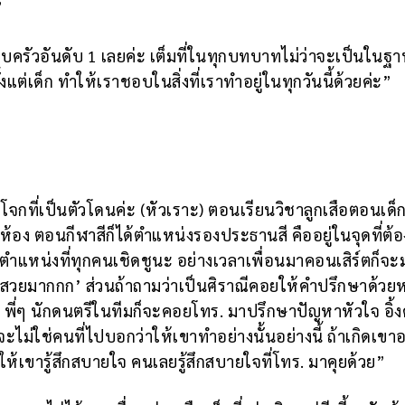
”
ครัวอันดับ 1 เลยค่ะ เต็มที่ในทุกบทบาทไม่ว่าจะเป็นในฐา
ั้งแต่เด็ก ทำให้เราชอบในสิ่งที่เราทำอยู่ในทุกวันนี้ด้วยค่ะ”
วโจกที่เป็นตัวโดนค่ะ (หัวเราะ) ตอนเรียนวิชาลูกเสือตอนเด็
ห้อง ตอนกีฬาสีก็ได้ตำแหน่งรองประธานสี คืออยู่ในจุดที่ต้อ
ำแหน่งที่ทุกคนเชิดชูนะ อย่างเวลาเพื่อนมาคอนเสิร์ตก็จ
วยมากกก’ ส่วนถ้าถามว่าเป็นศิราณีคอยให้คำปรึกษาด้วยห
ปิน พี่ๆ นักดนตรีในทีมก็จะคอยโทร. มาปรึกษาปัญหาหัวใจ อิ้งค
ไม่ใช่คนที่ไปบอกว่าให้เขาทำอย่างนั้นอย่างนี้ ถ้าเกิดเขา
ห้เขารู้สึกสบายใจ คนเลยรู้สึกสบายใจที่โทร. มาคุยด้วย”