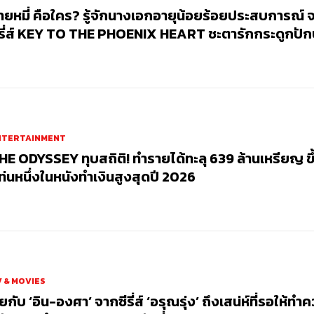
้ายหมี่ คือใคร? รู้จักนางเอกอายุน้อยร้อยประสบการณ์ 
ีรี่ส์ KEY TO THE PHOENIX HEART ชะตารักกระดูกปัก
NTERTAINMENT
HE ODYSSEY ทุบสถิติ! ทำรายได้ทะลุ 639 ล้านเหรียญ ขึ
ท่นหนึ่งในหนังทำเงินสูงสุดปี 2026
 & MOVIES
ุยกับ ‘อิน-องศา’ จากซีรี่ส์ ‘อรุณรุ่ง’ ถึงเสน่ห์ที่รอให้ทำ