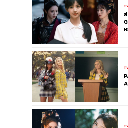
TV
ส
G
ห
TV
P
A
TV