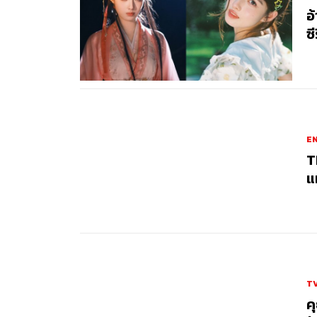
อ
ซ
E
T
แ
TV
ค