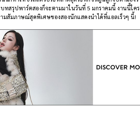
สรุปพาร์ตสองก็จะตามมาในวันที่ 5 มกราคมนี้ งานนี้ใครย
ามสัมภาษณ์สุดพิเศษของสองนักแสดงนำได้ที่แอลเร็วๆ นี้!