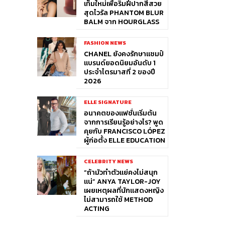
เท็มใหม่เพื่อริมฝีปากสีสวย
สุดไวรัล PHANTOM BLUR
BALM จาก HOURGLASS
FASHION NEWS
CHANEL ยังคงรักษาแชมป์
แบรนด์ยอดนิยมอันดับ 1
ประจำไตรมาสที่ 2 ของปี
2026
ELLE SIGNATURE
อนาคตของแฟชั่นเริ่มต้น
จากการเรียนรู้อย่างไร? พูด
คุยกับ FRANCISCO LÓPEZ
ผู้ก่อตั้ง ELLE EDUCATION
CELEBRITY NEWS
“ถ้ามัวทำตัวแย่คงไม่สนุก
แน่” ANYA TAYLOR-JOY
เผยเหตุผลที่นักแสดงหญิง
ไม่สามารถใช้ METHOD
ACTING