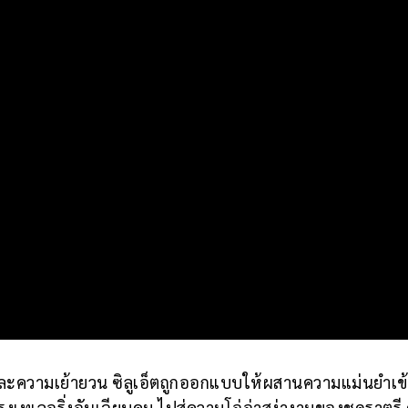
และความเย้ายวน ซิลูเอ็ตถูกออกแบบให้ผสานความแม่นยำเข้
รงเทเลอริ่งอันเฉียบคม ไปสู่ความโอ่อ่าสง่างามของชุดราตรี