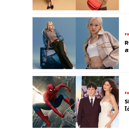
F
R
ส
F
S
ไ