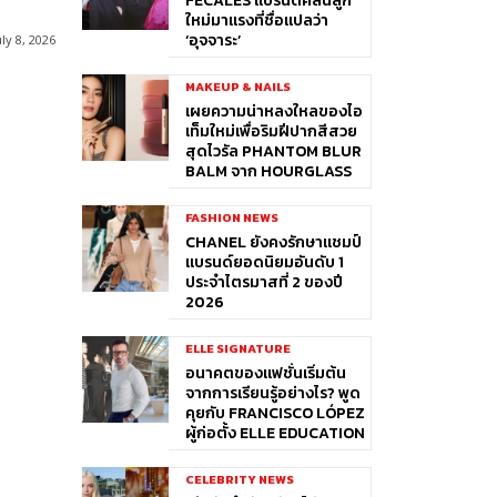
FÉCALES แบรนด์คลื่นลูก
ใหม่มาแรงที่ชื่อแปลว่า
‘อุจจาระ’
uly 8, 2026
MAKEUP & NAILS
เผยความน่าหลงใหลของไอ
เท็มใหม่เพื่อริมฝีปากสีสวย
สุดไวรัล PHANTOM BLUR
BALM จาก HOURGLASS
FASHION NEWS
CHANEL ยังคงรักษาแชมป์
แบรนด์ยอดนิยมอันดับ 1
ประจำไตรมาสที่ 2 ของปี
2026
ELLE SIGNATURE
อนาคตของแฟชั่นเริ่มต้น
จากการเรียนรู้อย่างไร? พูด
คุยกับ FRANCISCO LÓPEZ
ผู้ก่อตั้ง ELLE EDUCATION
CELEBRITY NEWS