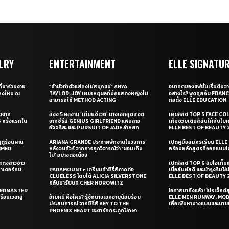
LRY
ENTERTAINMENT
ELLE SIGNATU
ี่มาร่วมงาน
“ถ้ามัวทำตัวแย่คงไม่สนุกแน่” ANYA
อนาคตของแฟชั่นเริ่มต้นจา
่งใหม่ ณ
TAYLOR-JOY เผยเหตุผลที่นักแสดงหญิงไม่
อย่างไร? พูดคุยกับ FRAN
สามารถใช้ METHOD ACTING
ก่อตั้ง ELLE EDUCATION
ุดจาก
ส่อง 5 ผลงาน ‘เถียนซีเวย’ นางเอกสุดฮอต
เผยลิสต์ TOP 5 FACE COL
ครั้งแรกใน
จากซีรี่ส์ GENIUS GIRLFRIEND แฟนสาว
เท็มช่วยเติมสีสันให้กับใบ
อัจฉริยะ และ PURSUIT OF JADE ล่าหยก
ELLE BEST OF BEAUTY 
ดูร้อนผ่าน
ARIANA GRANDE ประกาศพักงานในวงการ
เปิดคู่มือสมัครเรียน EL
UMMER
หลังจบทัวร์ จากการถูกวิจารณ์ว่า ‘ผอมเกิน
พร้อมหลักสูตรที่ออกแบบโด
ไป’ อย่างต่อเนื่อง
แสดงสาวชาว
เปิดลิสต์ TOP 6 ลิปไอเท็มแห
ซาเดอร์คน
PARAMOUNT+ เตรียมทำซีรี่ส์ภาคต่อ
เนื้อสัมผัสดี และบำรุงริม
CLUELESS โดยได้ ALICIA SILVERSTONE
ELLE BEST OF BEAUTY 
กลับมารับบท CHER HOROWITZ
PEEDMASTER
โอกาสมาถึงแล้ว! โปรเจ็กต์
ือนเวลาสู่
อ้ายหมี่ คือใคร? รู้จักนางเอกอายุน้อยร้อย
ELLE MEN RUNWAY: MO
ประสบการณ์ จากซีรี่ส์ KEY TO THE
เพื่อเฟ้นหานางแบบและนาย
PHOENIX HEART ชะตารักกระดูกปักษา