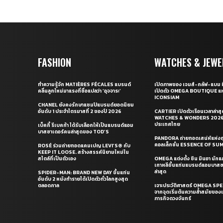
FASHION
WATCHES & JEWE
ทำความรู้จัก MATIÈRES FÉCALES แบรนด์
เปิดภาพของ เจมส์-กลัฟ-แบม ท
คลื่นลูกใหม่มาแรงที่ชื่อแปลว่า ‘อุจจาระ’
เปิดตัว OMEGA BOUTIQUE แห
ICONSIAM
CHANEL ยังคงรักษาแชมป์แบรนด์ยอดนิยม
อันดับ 1 ประจำไตรมาสที่ 2 ของปี 2026
CARTIER เปิดตัวเรือนเวลาล่าส
WATCHES & WONDERS 2026 
ประเทศไทย
เบ็คกี้ รีเบคก้า ได้รับเลือกให้เป็นแบรนด์แอม
บาสซาเดอร์คนล่าสุดของ TOD’S
PANDORA ถ่ายทอดเสน่ห์แห่งฤ
คอลเล็กชั่น ESSENCE OF S
ROSÉ ร่วมถ่ายทอดแคมเปญ LEVI’S® กับ
KEEP IT LOOSE. สร้างสรรค์นิยามใหม่ใน
สไตล์ที่เป็นตัวเอง
OMEGA แต่งตั้ง ชิน มินอา นัก
เกาหลีขึ้นแท่นแบรนด์แอมบาส
ล่าสุด
SPIDER-MAN: BRAND NEW DAY ขึ้นแท่น
อันดับ 2 หนังทำรายได้เปิดตัวทั่วโลกสูงสุด
ตลอดกาล
เจาะประวัติศาสตร์ OMEGA S
จากจุดเริ่มต้นความล้ำสมัยของเร
ภารกิจดวงจันทร์