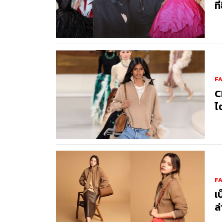
ที
F
C
ไ
F
เ
ล