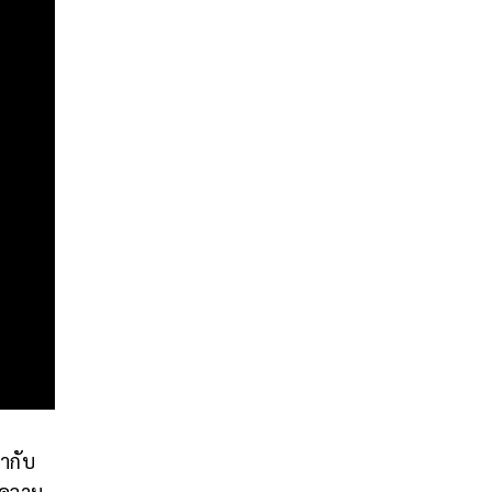
ากับ
 ความ