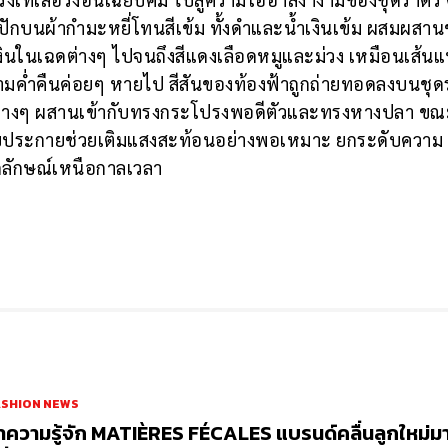
ปักบนผ้ากำมะหยี่โทนสีเข้ม ทั้งดำและน้ำเงินเข้ม ผสมผสา
ำเงินในเฉดต่างๆ ไปจนถึงสีแดงเลือดหมูและม่วง เหมือนเส้นแ
ามค่ำคืนค่อยๆ หายไป สีสันของท้องฟ้าถูกถ่ายทอดลงบนชุด
งต่างๆ ผสานเข้ากับทรงกระโปรงพอดีตัวและทรงหางปลา ขณะ
บประกายช่วยเติมแสงสะท้อนอย่างพอเหมาะ ยกระดับความ
กลักษณ์เหนือกาลเวลา
ASHION NEWS
ำความรู้จัก MATIÈRES FÉCALES แบรนด์คลื่นลูกใหม่ม