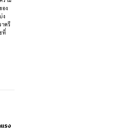
นของ
บ่ง
ราตรี
ที่
าแรง