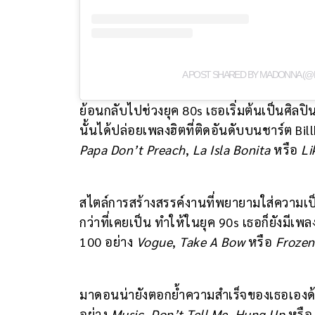
A POST SHARED BY MADONNA (
ย้อนกลับไปช่วงยุค 80s เธอเริ่มต้นเป็นศิล
นั้นได้ปล่อยเพลงฮิตที่ติดอันดับบนชาร์ต B
Papa Don’t Preach
,
La Isla Bonita
หรือ
Li
สไตล์การสร้างสรรค์งานที่พยายามใส่ความ
กว่าที่เคยเป็น ทำให้ในยุค 90s เธอก็ยังมี
100 อย่าง
Vogue
,
Take A Bow
หรือ
Frozen
มาดอนน่ายังตอกย้ำความสำเร็จของเธอเองด
อย่าง
Music
,
Don’t Tell Me
,
Hung Up
หรื