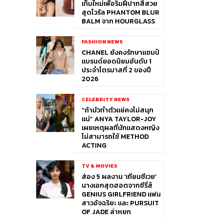
เท็มใหม่เพื่อริมฝีปากสีสวย
สุดไวรัล PHANTOM BLUR
BALM จาก HOURGLASS
FASHION NEWS
CHANEL ยังคงรักษาแชมป์
แบรนด์ยอดนิยมอันดับ 1
ประจำไตรมาสที่ 2 ของปี
2026
CELEBRITY NEWS
“ถ้ามัวทำตัวแย่คงไม่สนุก
แน่” ANYA TAYLOR-JOY
เผยเหตุผลที่นักแสดงหญิง
ไม่สามารถใช้ METHOD
ACTING
TV & MOVIES
ส่อง 5 ผลงาน ‘เถียนซีเวย’
นางเอกสุดฮอตจากซีรี่ส์
GENIUS GIRLFRIEND แฟน
สาวอัจฉริยะ และ PURSUIT
OF JADE ล่าหยก