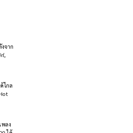
ลังจาก
rl
,
ด้ไกล
 Hot
ยเพลง
00 ได้