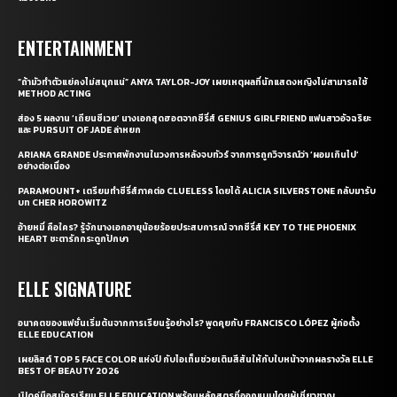
ENTERTAINMENT
“ถ้ามัวทำตัวแย่คงไม่สนุกแน่” ANYA TAYLOR-JOY เผยเหตุผลที่นักแสดงหญิงไม่สามารถใช้
METHOD ACTING
ส่อง 5 ผลงาน ‘เถียนซีเวย’ นางเอกสุดฮอตจากซีรี่ส์ GENIUS GIRLFRIEND แฟนสาวอัจฉริยะ
และ PURSUIT OF JADE ล่าหยก
ARIANA GRANDE ประกาศพักงานในวงการหลังจบทัวร์ จากการถูกวิจารณ์ว่า ‘ผอมเกินไป’
อย่างต่อเนื่อง
PARAMOUNT+ เตรียมทำซีรี่ส์ภาคต่อ CLUELESS โดยได้ ALICIA SILVERSTONE กลับมารับ
บท CHER HOROWITZ
อ้ายหมี่ คือใคร? รู้จักนางเอกอายุน้อยร้อยประสบการณ์ จากซีรี่ส์ KEY TO THE PHOENIX
HEART ชะตารักกระดูกปักษา
ELLE SIGNATURE
อนาคตของแฟชั่นเริ่มต้นจากการเรียนรู้อย่างไร? พูดคุยกับ FRANCISCO LÓPEZ ผู้ก่อตั้ง
ELLE EDUCATION
เผยลิสต์ TOP 5 FACE COLOR แห่งปี กับไอเท็มช่วยเติมสีสันให้กับใบหน้าจากผลรางวัล ELLE
BEST OF BEAUTY 2026
เปิดคู่มือสมัครเรียน ELLE EDUCATION พร้อมหลักสูตรที่ออกแบบโดยผู้เชี่ยวชาญ