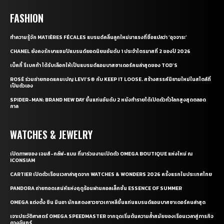
FASHION
ทำความรู้จัก MATIÈRES FÉCALES แบรนด์คลื่นลูกใหม่มาแรงที่ชื่อแปลว่า ‘อุจจาระ’
CHANEL ยังคงรักษาแชมป์แบรนด์ยอดนิยมอันดับ 1 ประจำไตรมาสที่ 2 ของปี 2026
เบ็คกี้ รีเบคก้า ได้รับเลือกให้เป็นแบรนด์แอมบาสซาเดอร์คนล่าสุดของ TOD’S
ROSÉ ร่วมถ่ายทอดแคมเปญ LEVI’S® กับ KEEP IT LOOSE. สร้างสรรค์นิยามใหม่ในสไตล์ที่
เป็นตัวเอง
SPIDER-MAN: BRAND NEW DAY ขึ้นแท่นอันดับ 2 หนังทำรายได้เปิดตัวทั่วโลกสูงสุดตลอด
กาล
WATCHES & JEWELRY
เปิดภาพของ เจมส์-กลัฟ-แบม ที่มาร่วมงานเปิดตัว OMEGA BOUTIQUE แห่งใหม่ ณ
ICONSIAM
CARTIER เปิดตัวเรือนเวลาล่าสุดจาก WATCHES & WONDERS 2026 ครั้งแรกในประเทศไทย
PANDORA ถ่ายทอดเสน่ห์แห่งฤดูร้อนผ่านคอลเล็กชั่น ESSENCE OF SUMMER
OMEGA แต่งตั้ง ชิน มินอา นักแสดงสาวชาวเกาหลีขึ้นแท่นแบรนด์แอมบาสซาเดอร์คนล่าสุด
เจาะประวัติศาสตร์ OMEGA SPEEDMASTER จากจุดเริ่มต้นความล้ำสมัยของเรือนเวลาสู่ภารกิจ
ดวงจันทร์