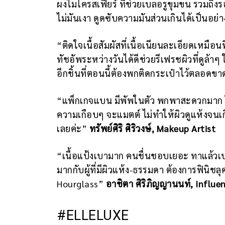
ผงไมโครสเฟียร์ ที่ช่วยเบลอรูขุมขน รวมถึง
ไม่มันเงา ดูดซับความมันส่วนเกินได้เป็นอย่า
“ติดใจเนื้อสัมผัสที่เนื้อเนียนละเอียดเหมือ
ทัชอัพระหว่างวันได้ดีช่วยรีเฟรชผิวที่ดูล้
อีกชิ้นที่ตอนนี้ต้องพกติดกระเป๋าไว้ตลอดขา
“แพ็กเกจแบน มีพัพในตัว พกพาสะดวกมาก ใช้เ
ความเกือบๆ จะแมตต์ ไม่ทำให้ผิวดูแห้งจน
เลยค่ะ”
ทรัพย์ศิริ ศิริวงษ์, Makeup Artist
“เนื้อแป้งเบามาก คนชื่นชอบเยอะ ทาแล้วเ
มากกับผู้ที่มีผิวแห้ง-ธรรมดา ต้องการฟิน
Hourglass”
อาชิตา ศิริภิญญานนท์, Influe
#ELLELUXE