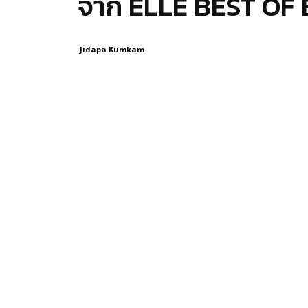
จาก ELLE BEST OF
Jidapa Kumkam