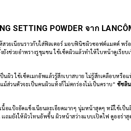
NING SETTING POWDER จาก LANCÔ
วให้สวยเนียนราวกับใส่ฟิลเตอร์ มอบฟินิชผิวซอฟต์แมตต์ พร้
งยังช่วยอำพรางรูขุมขน ใช้เซ็ตผิวแล้วทำให้ใบหน้าดูเรียบเ
ผิว ใช้เซ็ตเมกอัพแล้วรู้สึกเบาสบาย ไม่รู้สึกเคลือบหรือแห
 แม้ส่วนตัวจะเป็นคนผิวแห้งก็ไม่ตกร่องไม่เป็นคราบ”
ชัชลิน
ื้อแป้งอัดแข็งเนียนละเอียดมากๆ นุ่มหน้าสุดๆ หมีใช้เป็นส
 เเถมยังให้ผิวโทนอัพขึ้น ผิวหน้าสว่างแบบเปิดไฟ ดูออร่าส