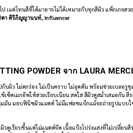
ป เแต่โทนสีที่ได้มาอาจไม่ได้เหมาะกับทุกสีผิว แพ็กเกจสวย 
ตา ศิริภิญญานนท์, Influencer
TTING POWDER จาก LAURA MERC
ปกับผิว ไม่ตกร่อง ไม่เป็นคราบ ไม่อุดตัน พร้อมช่วยเบลอรูข
 ใช้เซ็ตเมกอัพให้สวยเรียบเนียน สดใส สีผิวดูสม่ำเสมอกัน สีร
คุมมัน มอบฟินิชผิวแมตต์ ไม่มีแฟลชแบ็กแม้จะถ่ายรูปแบบใช
ิวดูเรียบขึ้นแต่ไม่แมตต์จัด เนื้อแป้งโปร่งแสงที่ไม่เปลี่ยนสี