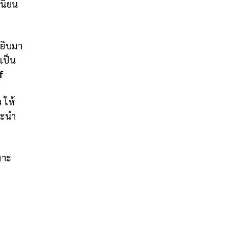
เนียน
หยิบมา
เป็น
f
 ให้
นะนำ
มาะ