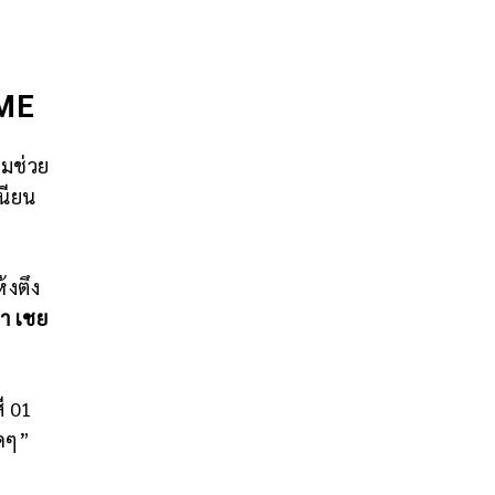
ME
อมช่วย
นียน
้งตึง
า เชย
ี 01
ุดๆ”