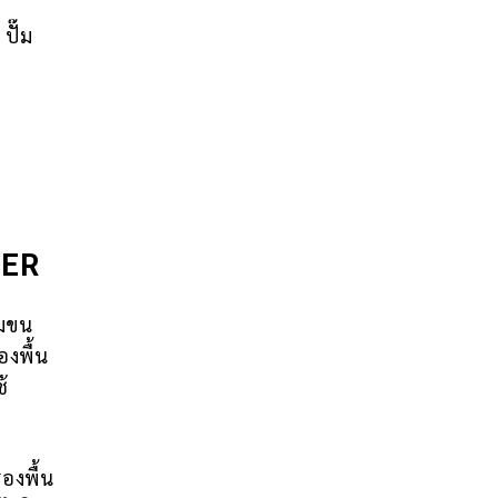
ปั๊ม
IER
ุมขน
องพื้น
้
รองพื้น