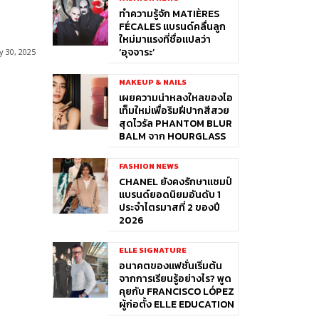
ทำความรู้จัก MATIÈRES
FÉCALES แบรนด์คลื่นลูก
ใหม่มาแรงที่ชื่อแปลว่า
‘อุจจาระ’
 30, 2025
MAKEUP & NAILS
เผยความน่าหลงใหลของไอ
เท็มใหม่เพื่อริมฝีปากสีสวย
สุดไวรัล PHANTOM BLUR
BALM จาก HOURGLASS
FASHION NEWS
CHANEL ยังคงรักษาแชมป์
แบรนด์ยอดนิยมอันดับ 1
ประจำไตรมาสที่ 2 ของปี
2026
ELLE SIGNATURE
อนาคตของแฟชั่นเริ่มต้น
จากการเรียนรู้อย่างไร? พูด
คุยกับ FRANCISCO LÓPEZ
ผู้ก่อตั้ง ELLE EDUCATION