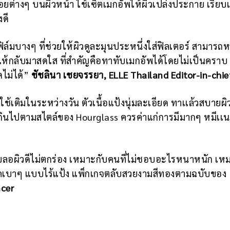
รอยต่างๆ บนผิวหน้า ใช้เซ็ตเมกอัพให้ผิวเปล่งประกาย เรียบ
งดี
นฟิล์มบางๆ ที่ช่วยให้ผิวดูละมุนประหนึ่งใส่ฟิลเตอร์ สามารถ
าๆ ให้กลับมาสดใส ที่สำคัญคือทาทับเมกอัพได้โดยไม่เป็นคราบ 
ดไม่ได้”
ชัชลินา เชยจรรยา, ELLE Thailand Editor-in-chie
ติมในระหว่างวัน ตัวเนื้อแป้งนุ่มละเอียด ทาเเล้วสบายผิว
เกินไปตามสไตล์ของ Hourglass ควรค่าแก่การมีมากๆ หมีเเ
บลอผิวดีไม่ตกร่อง เหมาะกับคนที่ไม่ชอบอะไรหนาหนัก เห
ิชลุคเบาๆ แบบไร้แป้ง แพ็กเกจตลับสวยงามสีทองตามฉบับของ
ncer