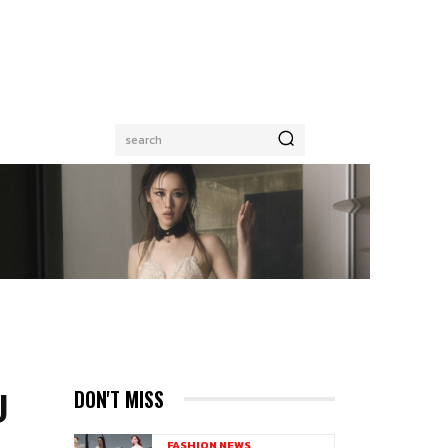
search
ี
DON'T MISS
FASHION NEWS