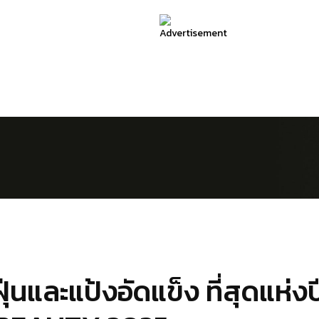
่นและแป้งอัดแข็ง ที่สุดแห่งป