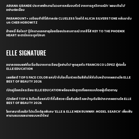
ARIANA GRANDE ประกาศพักงานในวงการหลังจบทัวร์ จากการถูกวิจารณ์ว่า ‘ผอมเกินไป’
อย่างต่อเนื่อง
PARAMOUNT+ เตรียมทำซีรี่ส์ภาคต่อ CLUELESS โดยได้ ALICIA SILVERSTONE กลับมารับ
บท CHER HOROWITZ
อ้ายหมี่ คือใคร? รู้จักนางเอกอายุน้อยร้อยประสบการณ์ จากซีรี่ส์ KEY TO THE PHOENIX
HEART ชะตารักกระดูกปักษา
ELLE SIGNATURE
อนาคตของแฟชั่นเริ่มต้นจากการเรียนรู้อย่างไร? พูดคุยกับ FRANCISCO LÓPEZ ผู้ก่อตั้ง
ELLE EDUCATION
เผยลิสต์ TOP 5 FACE COLOR แห่งปี กับไอเท็มช่วยเติมสีสันให้กับใบหน้าจากผลรางวัล ELLE
BEST OF BEAUTY 2026
เปิดคู่มือสมัครเรียน ELLE EDUCATION พร้อมหลักสูตรที่ออกแบบโดยผู้เชี่ยวชาญ
เปิดลิสต์ TOP 6 ลิปไอเท็มแห่งปี ที่ทั้งสีสวย เนื้อสัมผัสดี และบำรุงริมฝีปากจากผลรางวัล ELLE
BEST OF BEAUTY 2026
โอกาสมาถึงแล้ว! โปรเจ็กต์สุดพิเศษ ‘ELLE & ELLE MEN RUNWAY: MODEL SEARCH’ เพื่อเฟ้น
หานางแบบและนายแบบหน้าใหม่