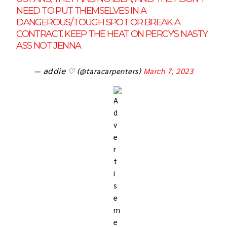
NEED TO PUT THEMSELVES IN A
DANGEROUS/TOUGH SPOT OR BREAK A
CONTRACT. KEEP THE HEAT ON PERCY’S NASTY
ASS NOT JENNA
— 𝖺𝖽𝖽𝗂𝖾 ♡ (@taracarpenters)
March 7, 2023