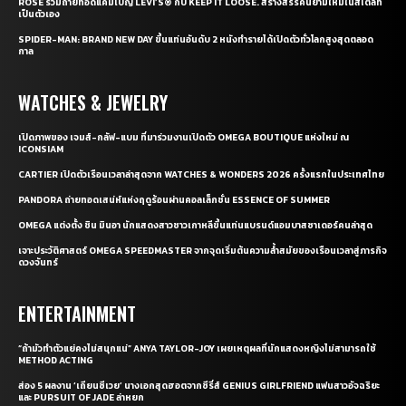
ROSÉ ร่วมถ่ายทอดแคมเปญ LEVI’S® กับ KEEP IT LOOSE. สร้างสรรค์นิยามใหม่ในสไตล์ที่
เป็นตัวเอง
SPIDER-MAN: BRAND NEW DAY ขึ้นแท่นอันดับ 2 หนังทำรายได้เปิดตัวทั่วโลกสูงสุดตลอด
กาล
WATCHES & JEWELRY
เปิดภาพของ เจมส์-กลัฟ-แบม ที่มาร่วมงานเปิดตัว OMEGA BOUTIQUE แห่งใหม่ ณ
ICONSIAM
CARTIER เปิดตัวเรือนเวลาล่าสุดจาก WATCHES & WONDERS 2026 ครั้งแรกในประเทศไทย
PANDORA ถ่ายทอดเสน่ห์แห่งฤดูร้อนผ่านคอลเล็กชั่น ESSENCE OF SUMMER
OMEGA แต่งตั้ง ชิน มินอา นักแสดงสาวชาวเกาหลีขึ้นแท่นแบรนด์แอมบาสซาเดอร์คนล่าสุด
เจาะประวัติศาสตร์ OMEGA SPEEDMASTER จากจุดเริ่มต้นความล้ำสมัยของเรือนเวลาสู่ภารกิจ
ดวงจันทร์
ENTERTAINMENT
“ถ้ามัวทำตัวแย่คงไม่สนุกแน่” ANYA TAYLOR-JOY เผยเหตุผลที่นักแสดงหญิงไม่สามารถใช้
METHOD ACTING
ส่อง 5 ผลงาน ‘เถียนซีเวย’ นางเอกสุดฮอตจากซีรี่ส์ GENIUS GIRLFRIEND แฟนสาวอัจฉริยะ
และ PURSUIT OF JADE ล่าหยก