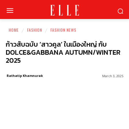
HOME
FASHION
FASHION NEWS
ก้าวสับฉบับ ‘สาวคูล’ ในเมืองใหญ่ กับ
DOLCE&GABBANA AUTUMN/WINTER
2025
Rathatip Khamnurak
March 3, 2025