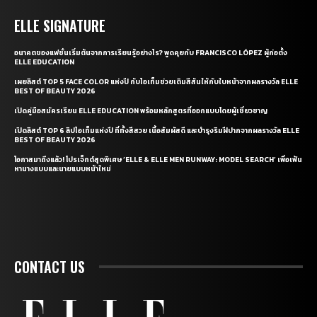
CONTACT
ABOUT
PRIVACY POLICY