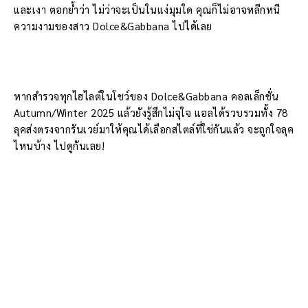
และเงา ตอกย้ำว่า ไม่ว่าจะเป็นในแง่มุมใด คุณก็ไม่อาจหลีกหนี
ความงามของสาว Dolce&Gabbana ไปได้เลย
หากสำรวจทุกไฮไลต์ในโชว์ของ Dolce&Gabbana คอลเล็กชั่น
Autumn/Winter 2025 แล้วยังรู้สึกไม่จุใจ แอลได้รวบรวมทั้ง 78
ลุคส่งตรงจากรันเวย์มาให้คุณได้เลือกสไตล์ที่ใช่กันแล้ว จะถูกใจลุค
ไหนบ้าง ไปดูกันเลย!