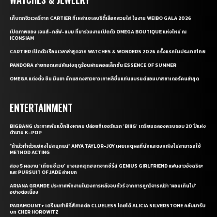
เก็บตกจิวเวลรี่จาก CARTIER ที่เหล่าเซเลบริตี้เลือกสวมใส่ ในงาน WEIBO GALA 2026
เปิดภาพของ เจมส์-กลัฟ-แบม ที่มาร่วมงานเปิดตัว OMEGA BOUTIQUE แห่งใหม่ ณ
ICONSIAM
CARTIER เปิดตัวเรือนเวลาล่าสุดจาก WATCHES & WONDERS 2026 ครั้งแรกในประเทศไทย
PANDORA ถ่ายทอดเสน่ห์แห่งฤดูร้อนผ่านคอลเล็กชั่น ESSENCE OF SUMMER
OMEGA แต่งตั้ง ชิน มินอา นักแสดงสาวชาวเกาหลีขึ้นแท่นแบรนด์แอมบาสซาเดอร์คนล่าสุด
ENTERTAINMENT
BIGBANG ประกาศคัมแบ็กสิงหาคม ปล่อยทีเซอร์แรก ‘BIIIG’ เตรียมฉลองครบรอบ 20 ปีแห่ง
ตำนาน K-POP
“ถ้ามัวทำตัวแย่คงไม่สนุกแน่” ANYA TAYLOR-JOY เผยเหตุผลที่นักแสดงหญิงไม่สามารถใช้
METHOD ACTING
ส่อง 5 ผลงาน ‘เถียนซีเวย’ นางเอกสุดฮอตจากซีรี่ส์ GENIUS GIRLFRIEND แฟนสาวอัจฉริยะ
และ PURSUIT OF JADE ล่าหยก
ARIANA GRANDE ประกาศพักงานในวงการหลังจบทัวร์ จากการถูกวิจารณ์ว่า ‘ผอมเกินไป’
อย่างต่อเนื่อง
PARAMOUNT+ เตรียมทำซีรี่ส์ภาคต่อ CLUELESS โดยได้ ALICIA SILVERSTONE กลับมารับ
บท CHER HOROWITZ