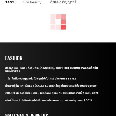
TAGS:
dior beauty
ต้าเหนิง กัญญาวีร์
FASHION
ส่องลุคของเหล่าคนดังกับกระเป๋า GUCCI รุ่น HORSEBIT DUOMO จากคอลเล็กชั่น
PRIMAVERA
11 ไอเท็มที่จะชวนคุณแต่งตัวสนุกไปกับเทรนด์ WHIMSY STYLE
ทำความรู้จัก MATIÈRES FÉCALES แบรนด์คลื่นลูกใหม่มาแรงที่ชื่อแปลว่า ‘อุจจาระ’
CHANEL ยังคงรักษาแชมป์แบรนด์ยอดนิยมอันดับ 1 ประจำไตรมาสที่ 2 ของปี 2026
เบ็คกี้ รีเบคก้า ได้รับเลือกให้เป็นแบรนด์แอมบาสซาเดอร์คนล่าสุดของ TOD’S
WATCHES & JEWELRY