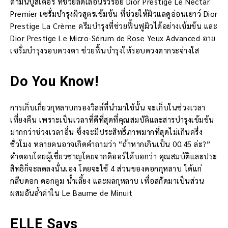
ตามินบูสเตอร์ ที่ช่วยลดเลือนริ้วรอย Dior Prestige Le Nectar
Premier เซรั่มบำรุงผิวสูตรเข้มข้น ที่ช่วยให้ผิวแลดูอ่อนเยาว์ Dior
Prestige La Crème ครีมบำรุงที่ช่วยฟื้นฟูผิวได้อย่างเข้มข้น และ
Dior Prestige Le Micro-Sérum de Rose Yeux Advanced อาย
เซรั่มบำรุงรอบดวงตา ช่วยฟื้นบำรุงให้รอบดวงตากระจ่างใส
Do You Know!
การเก็บเกี่ยวกุหลาบกรองวิลล์ที่นำมาใช้นั้น จะเก็บในช่วงเวลา
เที่ยงคืน เพราะเป็นเวลาที่ดีที่สุดที่คุณสมบัติและสารบำรุงเข้มข้น
มากกว่าช่วงเวลาอื่น ซึ่งจะมีประสิทธิ์ภาพมากที่สุดไม่เกินครึ่ง
ชั่วโมง หลายคนอาจเกิดคำถามว่า “ถ้าหากเกินเป็น 00.45 ล่ะ?”
คำตอบโดยผู้เชี่ยวชาญโดยจากดิออร์ได้บอกว่า คุณสมบัติและประ
สิทธิก็จะลดลงนั่นเอง โดยจะใช้ 4 ส่วนของดอกกุหลาบ ได้แก่
กลีบดอก ดอกตูม น้ำเลี้ยง และผลกุหลาบ เพื่อสกัดมาเป็นส่วน
ผสมอันล้ำค่าใน Le Baume de Minuit
ELLE Says