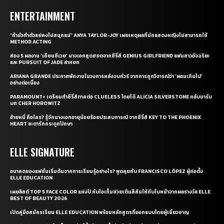
ENTERTAINMENT
“ถ้ามัวทำตัวแย่คงไม่สนุกแน่” ANYA TAYLOR-JOY เผยเหตุผลที่นักแสดงหญิงไม่สามารถใช้
METHOD ACTING
ส่อง 5 ผลงาน ‘เถียนซีเวย’ นางเอกสุดฮอตจากซีรี่ส์ GENIUS GIRLFRIEND แฟนสาวอัจฉริยะ
และ PURSUIT OF JADE ล่าหยก
ARIANA GRANDE ประกาศพักงานในวงการหลังจบทัวร์ จากการถูกวิจารณ์ว่า ‘ผอมเกินไป’
อย่างต่อเนื่อง
PARAMOUNT+ เตรียมทำซีรี่ส์ภาคต่อ CLUELESS โดยได้ ALICIA SILVERSTONE กลับมารับ
บท CHER HOROWITZ
อ้ายหมี่ คือใคร? รู้จักนางเอกอายุน้อยร้อยประสบการณ์ จากซีรี่ส์ KEY TO THE PHOENIX
HEART ชะตารักกระดูกปักษา
ELLE SIGNATURE
อนาคตของแฟชั่นเริ่มต้นจากการเรียนรู้อย่างไร? พูดคุยกับ FRANCISCO LÓPEZ ผู้ก่อตั้ง
ELLE EDUCATION
เผยลิสต์ TOP 5 FACE COLOR แห่งปี กับไอเท็มช่วยเติมสีสันให้กับใบหน้าจากผลรางวัล ELLE
BEST OF BEAUTY 2026
เปิดคู่มือสมัครเรียน ELLE EDUCATION พร้อมหลักสูตรที่ออกแบบโดยผู้เชี่ยวชาญ