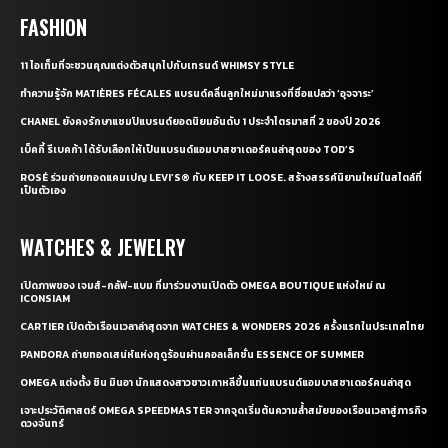
FASHION
11 ไอเท็มที่จะชวนคุณแต่งตัวสนุกไปกับเทรนด์ WHIMSY STYLE
ทำความรู้จัก MATIÈRES FÉCALES แบรนด์คลื่นลูกใหม่มาแรงที่ชื่อแปลว่า ‘อุจจาระ’
CHANEL ยังคงรักษาแชมป์แบรนด์ยอดนิยมอันดับ 1 ประจำไตรมาสที่ 2 ของปี 2026
เบ็คกี้ รีเบคก้า ได้รับเลือกให้เป็นแบรนด์แอมบาสซาเดอร์คนล่าสุดของ TOD’S
ROSÉ ร่วมถ่ายทอดแคมเปญ LEVI’S® กับ KEEP IT LOOSE. สร้างสรรค์นิยามใหม่ในสไตล์ที่
เป็นตัวเอง
WATCHES & JEWELRY
เปิดภาพของ เจมส์-กลัฟ-แบม ที่มาร่วมงานเปิดตัว OMEGA BOUTIQUE แห่งใหม่ ณ
ICONSIAM
CARTIER เปิดตัวเรือนเวลาล่าสุดจาก WATCHES & WONDERS 2026 ครั้งแรกในประเทศไทย
PANDORA ถ่ายทอดเสน่ห์แห่งฤดูร้อนผ่านคอลเล็กชั่น ESSENCE OF SUMMER
OMEGA แต่งตั้ง ชิน มินอา นักแสดงสาวชาวเกาหลีขึ้นแท่นแบรนด์แอมบาสซาเดอร์คนล่าสุด
เจาะประวัติศาสตร์ OMEGA SPEEDMASTER จากจุดเริ่มต้นความล้ำสมัยของเรือนเวลาสู่ภารกิจ
ดวงจันทร์