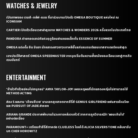
WATCHES & JEWELRY
เปิดภาพของ เจมส์-กลัฟ-แบม ที่มาร่วมงานเปิดตัว OMEGA BOUTIQUE แห่งใหม่ ณ
ICONSIAM
CARTIER เปิดตัวเรือนเวลาล่าสุดจาก WATCHES & WONDERS 2026 ครั้งแรกในประเทศไทย
PANDORA ถ่ายทอดเสน่ห์แห่งฤดูร้อนผ่านคอลเล็กชั่น ESSENCE OF SUMMER
OMEGA แต่งตั้ง ชิน มินอา นักแสดงสาวชาวเกาหลีขึ้นแท่นแบรนด์แอมบาสซาเดอร์คนล่าสุด
เจาะประวัติศาสตร์ OMEGA SPEEDMASTER จากจุดเริ่มต้นความล้ำสมัยของเรือนเวลาสู่ภารกิจ
ดวงจันทร์
ENTERTAINMENT
“ถ้ามัวทำตัวแย่คงไม่สนุกแน่” ANYA TAYLOR-JOY เผยเหตุผลที่นักแสดงหญิงไม่สามารถใช้
METHOD ACTING
ส่อง 5 ผลงาน ‘เถียนซีเวย’ นางเอกสุดฮอตจากซีรี่ส์ GENIUS GIRLFRIEND แฟนสาวอัจฉริยะ
และ PURSUIT OF JADE ล่าหยก
ARIANA GRANDE ประกาศพักงานในวงการหลังจบทัวร์ จากการถูกวิจารณ์ว่า ‘ผอมเกินไป’
อย่างต่อเนื่อง
PARAMOUNT+ เตรียมทำซีรี่ส์ภาคต่อ CLUELESS โดยได้ ALICIA SILVERSTONE กลับมารับ
บท CHER HOROWITZ