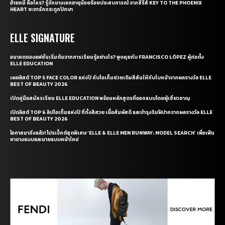
อ้ายหมี่ คือใคร? รู้จักนางเอกอายุน้อยร้อยประสบการณ์ จากซีรี่ส์ KEY TO THE PHOENIX
HEART ชะตารักกระดูกปักษา
ELLE SIGNATURE
อนาคตของแฟชั่นเริ่มต้นจากการเรียนรู้อย่างไร? พูดคุยกับ FRANCISCO LÓPEZ ผู้ก่อตั้ง
ELLE EDUCATION
เผยลิสต์ TOP 5 FACE COLOR แห่งปี กับไอเท็มช่วยเติมสีสันให้กับใบหน้าจากผลรางวัล ELLE
BEST OF BEAUTY 2026
เปิดคู่มือสมัครเรียน ELLE EDUCATION พร้อมหลักสูตรที่ออกแบบโดยผู้เชี่ยวชาญ
เปิดลิสต์ TOP 6 ลิปไอเท็มแห่งปี ที่ทั้งสีสวย เนื้อสัมผัสดี และบำรุงริมฝีปากจากผลรางวัล ELLE
BEST OF BEAUTY 2026
โอกาสมาถึงแล้ว! โปรเจ็กต์สุดพิเศษ ‘ELLE & ELLE MEN RUNWAY: MODEL SEARCH’ เพื่อเฟ้น
หานางแบบและนายแบบหน้าใหม่