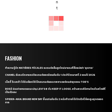
FASHION
ทำความรู้จัก MATIÈRES FÉCALES แบรนด์คลื่นลูกใหม่มาแรงที่ชื่อแปลว่า ‘อุจจาระ’
CHANEL ยังคงรักษาแชมป์แบรนด์ยอดนิยมอันดับ 1 ประจำไตรมาสที่ 2 ของปี 2026
เบ็คกี้ รีเบคก้า ได้รับเลือกให้เป็นแบรนด์แอมบาสซาเดอร์คนล่าสุดของ TOD’S
ROSÉ ร่วมถ่ายทอดแคมเปญ LEVI’S® กับ KEEP IT LOOSE. สร้างสรรค์นิยามใหม่ในสไตล์ที่
เป็นตัวเอง
SPIDER-MAN: BRAND NEW DAY ขึ้นแท่นอันดับ 2 หนังทำรายได้เปิดตัวทั่วโลกสูงสุดตลอด
กาล