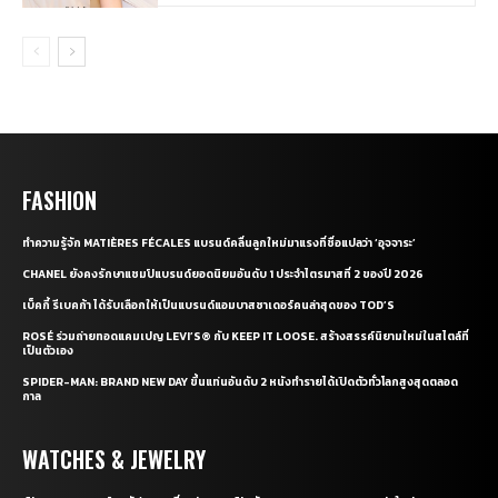
FASHION
ทำความรู้จัก MATIÈRES FÉCALES แบรนด์คลื่นลูกใหม่มาแรงที่ชื่อแปลว่า ‘อุจจาระ’
CHANEL ยังคงรักษาแชมป์แบรนด์ยอดนิยมอันดับ 1 ประจำไตรมาสที่ 2 ของปี 2026
เบ็คกี้ รีเบคก้า ได้รับเลือกให้เป็นแบรนด์แอมบาสซาเดอร์คนล่าสุดของ TOD’S
ROSÉ ร่วมถ่ายทอดแคมเปญ LEVI’S® กับ KEEP IT LOOSE. สร้างสรรค์นิยามใหม่ในสไตล์ที่
เป็นตัวเอง
SPIDER-MAN: BRAND NEW DAY ขึ้นแท่นอันดับ 2 หนังทำรายได้เปิดตัวทั่วโลกสูงสุดตลอด
กาล
WATCHES & JEWELRY