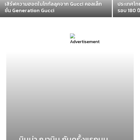
เสิร์ฟความฮอตในโททัลลุคจาก Gucci คอลเล็ก
ประเทศไท
ชั่น Generation Gucci
รอบ 180 
นินน่า ญานิน กับครั้งแรกบน