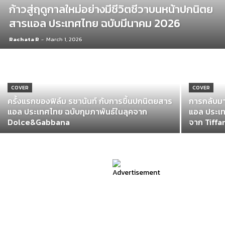
ก้าวสู่ฤดูกาลใหม่อย่างมีชีวิตชีวาบนหน้าปกนิตย
สารแอล ประเทศไทย ฉบับมีนาคม 2026
Rachata R
-
March 1, 2026
COVER
COVER
ครั้งแรกของฟิล์ม รชานันท์ กับการขึ้นปกนิตยสาร
การกลับมา
แอล ประเทศไทย ฉบับกุมภาพันธ์ในลุคจาก
แอล ประเท
Dolce&Gabbana
จาก Tiff