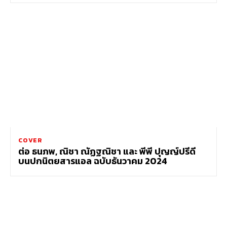
COVER
ต่อ ธนภพ, ณิชา ณัฏฐณิชา และ พีพี ปุญญ์ปรีดี
บนปกนิตยสารแอล ฉบับธันวาคม 2024