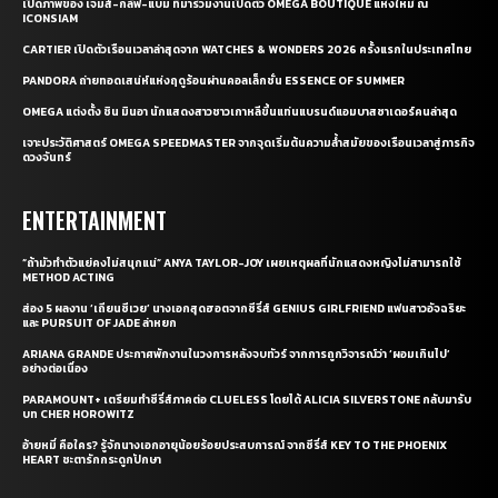
เปิดภาพของ เจมส์-กลัฟ-แบม ที่มาร่วมงานเปิดตัว OMEGA BOUTIQUE แห่งใหม่ ณ
ICONSIAM
CARTIER เปิดตัวเรือนเวลาล่าสุดจาก WATCHES & WONDERS 2026 ครั้งแรกในประเทศไทย
PANDORA ถ่ายทอดเสน่ห์แห่งฤดูร้อนผ่านคอลเล็กชั่น ESSENCE OF SUMMER
OMEGA แต่งตั้ง ชิน มินอา นักแสดงสาวชาวเกาหลีขึ้นแท่นแบรนด์แอมบาสซาเดอร์คนล่าสุด
เจาะประวัติศาสตร์ OMEGA SPEEDMASTER จากจุดเริ่มต้นความล้ำสมัยของเรือนเวลาสู่ภารกิจ
ดวงจันทร์
ENTERTAINMENT
“ถ้ามัวทำตัวแย่คงไม่สนุกแน่” ANYA TAYLOR-JOY เผยเหตุผลที่นักแสดงหญิงไม่สามารถใช้
METHOD ACTING
ส่อง 5 ผลงาน ‘เถียนซีเวย’ นางเอกสุดฮอตจากซีรี่ส์ GENIUS GIRLFRIEND แฟนสาวอัจฉริยะ
และ PURSUIT OF JADE ล่าหยก
ARIANA GRANDE ประกาศพักงานในวงการหลังจบทัวร์ จากการถูกวิจารณ์ว่า ‘ผอมเกินไป’
อย่างต่อเนื่อง
PARAMOUNT+ เตรียมทำซีรี่ส์ภาคต่อ CLUELESS โดยได้ ALICIA SILVERSTONE กลับมารับ
บท CHER HOROWITZ
อ้ายหมี่ คือใคร? รู้จักนางเอกอายุน้อยร้อยประสบการณ์ จากซีรี่ส์ KEY TO THE PHOENIX
HEART ชะตารักกระดูกปักษา