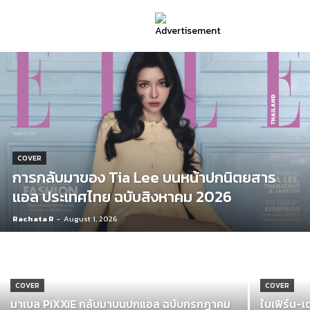
COVER
การกลับมาของ Tia Lee บนหน้าปกนิตยสาร
แอล ประเทศไทย ฉบับสิงหาคม 2026
Rachata R
-
August 1, 2026
COVER
COVER
มาเบล PiXXiE กลับมาบนปกแอล ฉบับกรกฎาคม
ใบเฟิร์น-