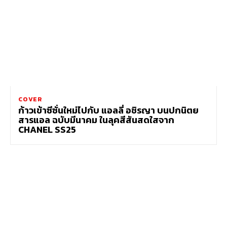
COVER
ก้าวเข้าซีซั่นใหม่ไปกับ แอลลี่ อชิรญา บนปกนิตย
สารแอล ฉบับมีนาคม ในลุคสีสันสดใสจาก
CHANEL SS25