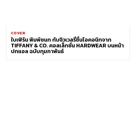
COVER
ใบเฟิร์น พิมพ์ชนก กับจิวเวลรี่ชิ้นไอคอนิกจาก
TIFFANY & CO. คอลเล็กชั่น HARDWEAR บนหน้า
ปกแอล ฉบับกุมภาพันธ์