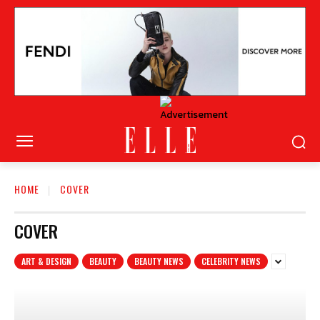
HOME
COVER
COVER
ART & DESIGN
BEAUTY
BEAUTY NEWS
CELEBRITY NEWS