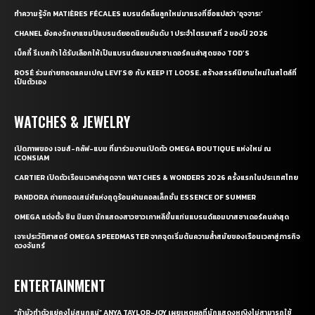
ทำความรู้จัก MATIÈRES FÉCALES แบรนด์คลื่นลูกใหม่มาแรงที่ชื่อแปลว่า ‘อุจจาระ’
CHANEL ยังคงรักษาแชมป์แบรนด์ยอดนิยมอันดับ 1 ประจำไตรมาสที่ 2 ของปี 2026
เบ็คกี้ รีเบคก้า ได้รับเลือกให้เป็นแบรนด์แอมบาสซาเดอร์คนล่าสุดของ TOD’S
ROSÉ ร่วมถ่ายทอดแคมเปญ LEVI’S® กับ KEEP IT LOOSE. สร้างสรรค์นิยามใหม่ในสไตล์ที่
เป็นตัวเอง
WATCHES & JEWELRY
เปิดภาพของ เจมส์-กลัฟ-แบม ที่มาร่วมงานเปิดตัว OMEGA BOUTIQUE แห่งใหม่ ณ
ICONSIAM
CARTIER เปิดตัวเรือนเวลาล่าสุดจาก WATCHES & WONDERS 2026 ครั้งแรกในประเทศไทย
PANDORA ถ่ายทอดเสน่ห์แห่งฤดูร้อนผ่านคอลเล็กชั่น ESSENCE OF SUMMER
OMEGA แต่งตั้ง ชิน มินอา นักแสดงสาวชาวเกาหลีขึ้นแท่นแบรนด์แอมบาสซาเดอร์คนล่าสุด
เจาะประวัติศาสตร์ OMEGA SPEEDMASTER จากจุดเริ่มต้นความล้ำสมัยของเรือนเวลาสู่ภารกิจ
ดวงจันทร์
ENTERTAINMENT
“ถ้ามัวทำตัวแย่คงไม่สนุกแน่” ANYA TAYLOR-JOY เผยเหตุผลที่นักแสดงหญิงไม่สามารถใช้