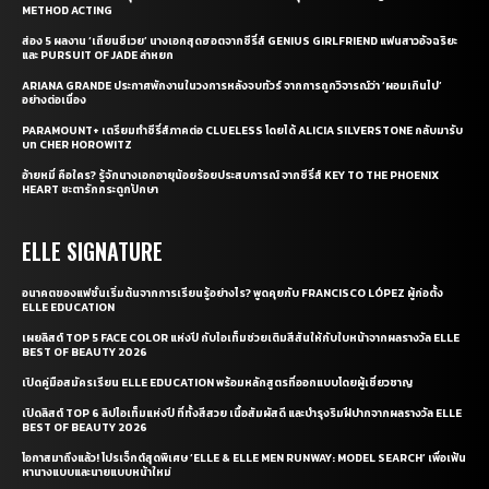
METHOD ACTING
ส่อง 5 ผลงาน ‘เถียนซีเวย’ นางเอกสุดฮอตจากซีรี่ส์ GENIUS GIRLFRIEND แฟนสาวอัจฉริยะ
และ PURSUIT OF JADE ล่าหยก
ARIANA GRANDE ประกาศพักงานในวงการหลังจบทัวร์ จากการถูกวิจารณ์ว่า ‘ผอมเกินไป’
อย่างต่อเนื่อง
PARAMOUNT+ เตรียมทำซีรี่ส์ภาคต่อ CLUELESS โดยได้ ALICIA SILVERSTONE กลับมารับ
บท CHER HOROWITZ
อ้ายหมี่ คือใคร? รู้จักนางเอกอายุน้อยร้อยประสบการณ์ จากซีรี่ส์ KEY TO THE PHOENIX
HEART ชะตารักกระดูกปักษา
ELLE SIGNATURE
อนาคตของแฟชั่นเริ่มต้นจากการเรียนรู้อย่างไร? พูดคุยกับ FRANCISCO LÓPEZ ผู้ก่อตั้ง
ELLE EDUCATION
เผยลิสต์ TOP 5 FACE COLOR แห่งปี กับไอเท็มช่วยเติมสีสันให้กับใบหน้าจากผลรางวัล ELLE
BEST OF BEAUTY 2026
เปิดคู่มือสมัครเรียน ELLE EDUCATION พร้อมหลักสูตรที่ออกแบบโดยผู้เชี่ยวชาญ
เปิดลิสต์ TOP 6 ลิปไอเท็มแห่งปี ที่ทั้งสีสวย เนื้อสัมผัสดี และบำรุงริมฝีปากจากผลรางวัล ELLE
BEST OF BEAUTY 2026
โอกาสมาถึงแล้ว! โปรเจ็กต์สุดพิเศษ ‘ELLE & ELLE MEN RUNWAY: MODEL SEARCH’ เพื่อเฟ้น
หานางแบบและนายแบบหน้าใหม่